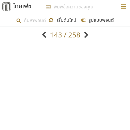
การในรูปแบบใหม่เพื่อใช้เป็นแนวทางในการศึกษารูป
ร่างหน้าตาของฟอนต์ไทยสำหรับการเรียนรู้เพื่อเริ่ม
เริ่มต้นใหม่
รูปแบบฟอนต์
สร้างฟอนต์ของตัวเอง ในเดือนมีนาคม พ.ศ. ๒๕๖๒ จึง
143 / 258
ได้เริ่ม ไทยเฟซ นี้ขึ้นมา
ตัวอักษรมีหัวขมวด
แบบตัวอักษรหัวบัว
แสดงผลแบบลิสต์
ตัวอักษรไม่มีหัวขมวด
แบบตัวอักษรหัวบอด
9
A
B
C
D
E
F
G
H
I
J
ฟอนต์ยอดนิยม
แบบตัวอักษรเกาหลี
เป้าหมายที่ยังคงดำเนินไปอยู่ คือการเพิ่มฟอนต์ไทย
K
L
M
N
O
P
Q
R
S
T
U
ฟอนต์ล้านดาวน์โหลด
แบบตัวอักษรเส้นขอบ
เข้าไปให้ได้อย่างน้อยเดือนละ ๓๐ ฟอนต์ นั่นหมายถึง
ระบบปฏิบัติการ
แบบตัวอักษรแฟนซี
V
W
Y
Z
อัตลักษณ์องค์กร
แบบตัวอักษรโบราณ
ปลายปี พ.ศ. ๒๕๖๒ จะมีฟอนต์ไม่ต่ำกว่า ๔๐๐ ฟอนต์ใน
แบบตัวการ์ตูน
แบบตัวเขียนพู่กัน
ก
ข
ค
จ
ฉ
ช
ซ
ฌ
ด
ต
ถ
ระบบ หวังว่า นอกจากจะเป็นประโยชน์ต่อตนเองแล้ว
แบบตัวดิสเพลย์
แบบตัวเนื้อความ
จะมีประโยชน์กับผู้อื่นได้บ้าง ไม่มากก็น้อย
แบบตัวประดิษฐ์
แบบตัวเหลี่ยม
ท
ธ
น
บ
ป
ผ
พ
ฟ
ภ
ม
ย
แบบตัวพิกเซล
แบบปลายมน
ร
ฤ
ล
ว
ศ
ส
ห
อ
ฮ
แบบตัวพิมพ์ดีด
แบบปลายแหลม
ขอขอบคุณ
แบบตัวมีเชิงฐาน
แบบปากกาหัวตัด
แบบตัวอักษรจีน
แบบฟอนต์ซิ่ง
แบบตัวอักษรซ้อนเงา
แบบลายมือผู้ใหญ่