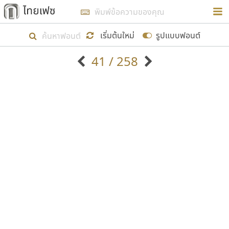
การในรูปแบบใหม่เพื่อใช้เป็นแนวทางในการศึกษารูป
ร่างหน้าตาของฟอนต์ไทยสำหรับการเรียนรู้เพื่อเริ่ม
เริ่มต้นใหม่
รูปแบบฟอนต์
สร้างฟอนต์ของตัวเอง ในเดือนมีนาคม พ.ศ. ๒๕๖๒ จึง
41 / 258
ได้เริ่ม ไทยเฟซ นี้ขึ้นมา
ตัวอักษรมีหัวขมวด
แบบตัวอักษรหัวบัว
แสดงผลแบบลิสต์
ตัวอักษรไม่มีหัวขมวด
แบบตัวอักษรหัวบอด
9
A
B
C
D
E
F
G
H
I
J
ฟอนต์ยอดนิยม
แบบตัวอักษรเกาหลี
เป้าหมายที่ยังคงดำเนินไปอยู่ คือการเพิ่มฟอนต์ไทย
K
L
M
N
O
P
Q
R
S
T
U
ฟอนต์ล้านดาวน์โหลด
แบบตัวอักษรเส้นขอบ
เข้าไปให้ได้อย่างน้อยเดือนละ ๓๐ ฟอนต์ นั่นหมายถึง
ระบบปฏิบัติการ
แบบตัวอักษรแฟนซี
V
W
Y
Z
อัตลักษณ์องค์กร
แบบตัวอักษรโบราณ
ปลายปี พ.ศ. ๒๕๖๒ จะมีฟอนต์ไม่ต่ำกว่า ๔๐๐ ฟอนต์ใน
แบบตัวการ์ตูน
แบบตัวเขียนพู่กัน
ก
ข
ค
จ
ฉ
ช
ซ
ฌ
ด
ต
ถ
ระบบ หวังว่า นอกจากจะเป็นประโยชน์ต่อตนเองแล้ว
แบบตัวดิสเพลย์
แบบตัวเนื้อความ
จะมีประโยชน์กับผู้อื่นได้บ้าง ไม่มากก็น้อย
แบบตัวประดิษฐ์
แบบตัวเหลี่ยม
ท
ธ
น
บ
ป
ผ
พ
ฟ
ภ
ม
ย
แบบตัวพิกเซล
แบบปลายมน
ร
ฤ
ล
ว
ศ
ส
ห
อ
ฮ
แบบตัวพิมพ์ดีด
แบบปลายแหลม
ขอขอบคุณ
แบบตัวมีเชิงฐาน
แบบปากกาหัวตัด
แบบตัวอักษรจีน
แบบฟอนต์ซิ่ง
แบบตัวอักษรซ้อนเงา
แบบลายมือผู้ใหญ่