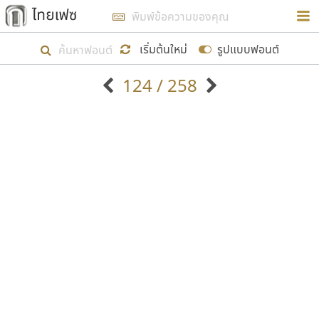
การในรูปแบบใหม่เพื่อใช้เป็นแนวทางในการศึกษารูป
ร่างหน้าตาของฟอนต์ไทยสำหรับการเรียนรู้เพื่อเริ่ม
เริ่มต้นใหม่
รูปแบบฟอนต์
สร้างฟอนต์ของตัวเอง ในเดือนมีนาคม พ.ศ. ๒๕๖๒ จึง
124 / 258
ได้เริ่ม ไทยเฟซ นี้ขึ้นมา
ตัวอักษรมีหัวขมวด
แบบตัวอักษรหัวบัว
แสดงผลแบบลิสต์
ตัวอักษรไม่มีหัวขมวด
แบบตัวอักษรหัวบอด
9
A
B
C
D
E
F
G
H
I
J
ฟอนต์ยอดนิยม
แบบตัวอักษรเกาหลี
เป้าหมายที่ยังคงดำเนินไปอยู่ คือการเพิ่มฟอนต์ไทย
K
L
M
N
O
P
Q
R
S
T
U
ฟอนต์ล้านดาวน์โหลด
แบบตัวอักษรเส้นขอบ
เข้าไปให้ได้อย่างน้อยเดือนละ ๓๐ ฟอนต์ นั่นหมายถึง
ระบบปฏิบัติการ
แบบตัวอักษรแฟนซี
V
W
Y
Z
อัตลักษณ์องค์กร
แบบตัวอักษรโบราณ
ปลายปี พ.ศ. ๒๕๖๒ จะมีฟอนต์ไม่ต่ำกว่า ๔๐๐ ฟอนต์ใน
แบบตัวการ์ตูน
แบบตัวเขียนพู่กัน
ก
ข
ค
จ
ฉ
ช
ซ
ฌ
ด
ต
ถ
ระบบ หวังว่า นอกจากจะเป็นประโยชน์ต่อตนเองแล้ว
แบบตัวดิสเพลย์
แบบตัวเนื้อความ
จะมีประโยชน์กับผู้อื่นได้บ้าง ไม่มากก็น้อย
แบบตัวประดิษฐ์
แบบตัวเหลี่ยม
ท
ธ
น
บ
ป
ผ
พ
ฟ
ภ
ม
ย
แบบตัวพิกเซล
แบบปลายมน
ร
ฤ
ล
ว
ศ
ส
ห
อ
ฮ
แบบตัวพิมพ์ดีด
แบบปลายแหลม
ขอขอบคุณ
แบบตัวมีเชิงฐาน
แบบปากกาหัวตัด
แบบตัวอักษรจีน
แบบฟอนต์ซิ่ง
แบบตัวอักษรซ้อนเงา
แบบลายมือผู้ใหญ่