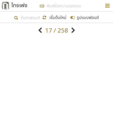
การในรูปแบบใหม่เพื่อใช้เป็นแนวทางในการศึกษารูป
ร่างหน้าตาของฟอนต์ไทยสำหรับการเรียนรู้เพื่อเริ่ม
เริ่มต้นใหม่
รูปแบบฟอนต์
สร้างฟอนต์ของตัวเอง ในเดือนมีนาคม พ.ศ. ๒๕๖๒ จึง
17 / 258
ได้เริ่ม ไทยเฟซ นี้ขึ้นมา
ตัวอักษรมีหัวขมวด
แบบตัวอักษรหัวบัว
แสดงผลแบบลิสต์
ตัวอักษรไม่มีหัวขมวด
แบบตัวอักษรหัวบอด
9
A
B
C
D
E
F
G
H
I
J
ฟอนต์ยอดนิยม
แบบตัวอักษรเกาหลี
เป้าหมายที่ยังคงดำเนินไปอยู่ คือการเพิ่มฟอนต์ไทย
K
L
M
N
O
P
Q
R
S
T
U
ฟอนต์ล้านดาวน์โหลด
แบบตัวอักษรเส้นขอบ
เข้าไปให้ได้อย่างน้อยเดือนละ ๓๐ ฟอนต์ นั่นหมายถึง
ระบบปฏิบัติการ
แบบตัวอักษรแฟนซี
V
W
Y
Z
อัตลักษณ์องค์กร
แบบตัวอักษรโบราณ
ปลายปี พ.ศ. ๒๕๖๒ จะมีฟอนต์ไม่ต่ำกว่า ๔๐๐ ฟอนต์ใน
แบบตัวการ์ตูน
แบบตัวเขียนพู่กัน
ก
ข
ค
จ
ฉ
ช
ซ
ฌ
ด
ต
ถ
ระบบ หวังว่า นอกจากจะเป็นประโยชน์ต่อตนเองแล้ว
แบบตัวดิสเพลย์
แบบตัวเนื้อความ
จะมีประโยชน์กับผู้อื่นได้บ้าง ไม่มากก็น้อย
แบบตัวประดิษฐ์
แบบตัวเหลี่ยม
ท
ธ
น
บ
ป
ผ
พ
ฟ
ภ
ม
ย
แบบตัวพิกเซล
แบบปลายมน
ร
ฤ
ล
ว
ศ
ส
ห
อ
ฮ
แบบตัวพิมพ์ดีด
แบบปลายแหลม
ขอขอบคุณ
แบบตัวมีเชิงฐาน
แบบปากกาหัวตัด
แบบตัวอักษรจีน
แบบฟอนต์ซิ่ง
แบบตัวอักษรซ้อนเงา
แบบลายมือผู้ใหญ่