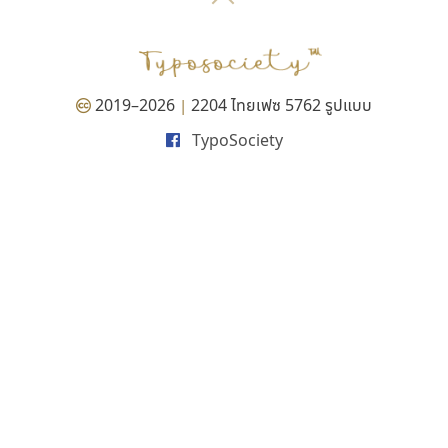
P
TS
PANI
Type Buthon
ฐ
PK
Typomancer
ฑ
PS
U
Q
UID
ด
2019–2026
2204 ไทยเฟซ 5762 รูปแบบ
|
R
UNK
ต
TypoSociety
S
UPC
ถ
Sarun’s
V
ท
SD
W
ธ
SOV
X
น
SP
Y
บ
Superstore
Z
ป
Surafont
zooddooz
ผ
T
ก
ฝ
TA
ข
TCHA
ค
TEPC
ง
ภ
TF
จ
ม