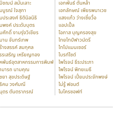
มิชฌน์ สมันเลาะ
เอกพันธ์ ตันหล้า
มบูรณ์ ใจสุภา
เอกลักษณ์ เพียรพนาเวช
มประสงค์ ธิตินิลนิธิ
แสงแก้ว ว่างเซี่ยวื่อ
มพงค์ ประดับบุตร
แอปเปิ้ล
มศักดิ์ งามรุ่งวิเชียร
โอภาส บุญครองสุข
มาน จันทร์เทพ
ไทยไทป์ฟาวน์ดรี
ร้างสรรค์ สมกุศล
ไทโปแมนเซอร์
รรเสริญ เหรียญทอง
ไบรท์ไซด์
หพันธ์อุตสาหกรรมการพิมพ์
ไพโรจน์ ธีระประภา
ามารถ นามคุณ
ไพโรจน์ พิทยเมธี
ิชยา สุขประดิษฐ์
ไพโรจน์ เปี่ยมประจักพงษ์
ธิคม วงศ์มณี
ไม่รู้ ฟอนต์
นุตร ตันตราภรณ์
ไมโครซอฟท์
ร
ฤ