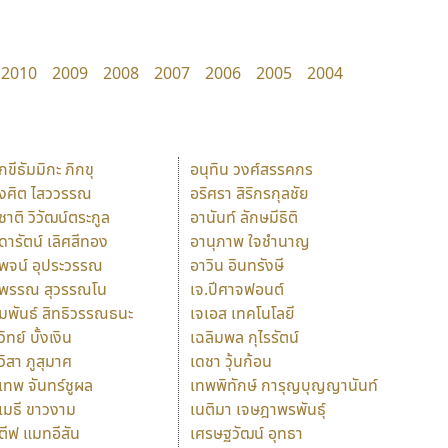
2010
2009
2008
2007
2006
2005
2004
ักขีธัมมิกะ ภิกขุ
อนุทิน วงศ์สรรคกร
ังศิต ไสววรรณ
อริศรา สิริกรกุลชัย
ุชาติ วิวัฒน์ตระกูล
อานันท์ ลักษมีธิติ
ุดารัตน์ เลิศสีทอง
อานุภาพ ใจชำนาญ
ุพจน์ อุประวรรณ
อาวิน อินทรังษี
ุพรรณ สุวรรณโน
เจ.ปีศาจฟอนต์
ัมพันธ์ สิทธิวรรณธนะ
เจเอส เทคโนโลยี
วิทย์ บั้งเงิน
เฉลิมพล กุไรรัตน์
ุวิสา ภูสุมาศ
เดชา วุ้นก้อน
ุเทพ จันทร์ชูผล
เทพพิทักษ์ การุญบุญญานันท์
ุเมธี ขาวงาม
เนติมา เจษฎาพรพันธุ์
ตีฟ แมทอีสัน
เศรษฐวัฒน์ อุทธา