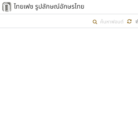
เริ่ม ไทยเฟซ นี้ขึ้นมา
เ
เป้าหมายที่ยังคงดำเนินไปอยู่ คือกา
ไม่ต่ำกว่า ๔๐๐ ฟอนต์ในระบบ หวังว่า 
ตัวอักษรมีหัวขมวด
แบบตัวการ์ตูน
ตัวอักษรไม่มีหัวขมวด
แบบตัวดิสเพลย์
9
A
B
C
D
E
F
ฟอนต์ยอดนิยม
แบบตัวประดิษฐ์
ฟอนต์ล้านดาวน์โหลด
ก
ข
ค
จ
ฉ
ช
แบบตัวพิกเซล
ซ
ฌ
ด
ต
ระบบปฏิบัติการ
แบบตัวพิมพ์ดีด
อัตลักษณ์องค์กร
แบบตัวมีเชิงฐาน
ผู้อ
คุณแ