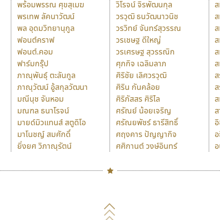
พร้อมพรรณ ศุขสุเมฆ
วิโรจน์ จิรพัฒนกุล
ส
พรเทพ ลัคนาวัฒน์
วรวุฒิ ธนวัฒนาวนิช
ส
พล อุดมวิทยานุกูล
วรวิทย์ จันทร์สุวรรณ
ส
ฟอนต์คราฟ
วรเชษฐ ดีใหญ่
ส
ฟอนต์.คอม
วรเศรษฐ สุวรรณิก
ส
ฟาร์มกรุ๊ป
ศุภกิจ เฉลิมลาภ
ส
ภาณุพันธุ์ ตะลันกูล
ศิริชัย เลิศวรวุฒิ
ส
ภาณุวัฒน์ อู้สกุลวัฒนา
ศิริน กันคล้อย
ส
มณีนุช จันหอม
ศิริภัสสร ศิริไล
ส
มณฑล ธนาโรจน์
ศรัณย์ น้อยเจริญ
ส
มายด์มิวแทนส์ สตูดิโอ
ศรัณยพัชร์ ธารีสิทธิ์
อ
มาโนชญ์ สมศักดิ์
ศฤงคาร ปัญญากิจ
อ
ยิ่งยศ วิภาณุรัตน์
ศศิกานต์ วงษ์อินทร์
อ
Naipol
TLWG
ช
O
Torsilp
ซ