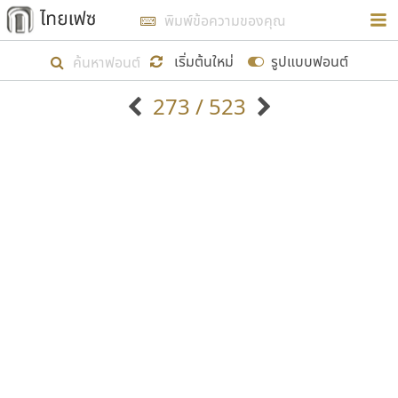
การในรูปแบบใหม่เพื่อใช้เป็นแนวทางในการศึกษารูป
ร่างหน้าตาของฟอนต์ไทยสำหรับการเรียนรู้เพื่อเริ่ม
เริ่มต้นใหม่
รูปแบบฟอนต์
สร้างฟอนต์ของตัวเอง ในเดือนมีนาคม พ.ศ. ๒๕๖๒ จึง
273 / 523
ได้เริ่ม ไทยเฟซ นี้ขึ้นมา
ตัวอักษรมีหัวขมวด
แบบตัวอักษรหัวบัว
แสดงผลแบบลิสต์
ตัวอักษรไม่มีหัวขมวด
แบบตัวอักษรหัวบอด
9
A
B
C
D
E
F
G
H
I
J
ฟอนต์ยอดนิยม
แบบตัวอักษรเกาหลี
เป้าหมายที่ยังคงดำเนินไปอยู่ คือการเพิ่มฟอนต์ไทย
K
L
M
N
O
P
Q
R
S
T
U
ฟอนต์ล้านดาวน์โหลด
แบบตัวอักษรเส้นขอบ
เข้าไปให้ได้อย่างน้อยเดือนละ ๓๐ ฟอนต์ นั่นหมายถึง
ระบบปฏิบัติการ
แบบตัวอักษรแฟนซี
V
W
Y
Z
อัตลักษณ์องค์กร
แบบตัวอักษรโบราณ
ปลายปี พ.ศ. ๒๕๖๒ จะมีฟอนต์ไม่ต่ำกว่า ๔๐๐ ฟอนต์ใน
แบบตัวการ์ตูน
แบบตัวเขียนพู่กัน
ก
ข
ค
จ
ฉ
ช
ซ
ฌ
ด
ต
ถ
ระบบ หวังว่า นอกจากจะเป็นประโยชน์ต่อตนเองแล้ว
แบบตัวดิสเพลย์
แบบตัวเนื้อความ
จะมีประโยชน์กับผู้อื่นได้บ้าง ไม่มากก็น้อย
แบบตัวประดิษฐ์
แบบตัวเหลี่ยม
ท
ธ
น
บ
ป
ผ
พ
ฟ
ภ
ม
ย
แบบตัวพิกเซล
แบบปลายมน
ร
ฤ
ล
ว
ศ
ส
ห
อ
ฮ
แบบตัวพิมพ์ดีด
แบบปลายแหลม
ขอขอบคุณ
แบบตัวมีเชิงฐาน
แบบปากกาหัวตัด
แบบตัวอักษรจีน
แบบฟอนต์ซิ่ง
แบบตัวอักษรซ้อนเงา
แบบลายมือผู้ใหญ่