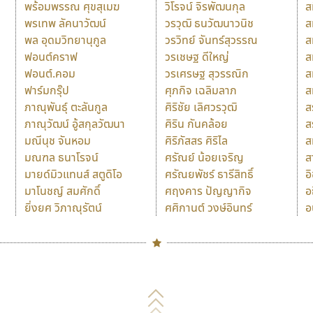
พร้อมพรรณ ศุขสุเมฆ
วิโรจน์ จิรพัฒนกุล
ส
พรเทพ ลัคนาวัฒน์
วรวุฒิ ธนวัฒนาวนิช
ส
พล อุดมวิทยานุกูล
วรวิทย์ จันทร์สุวรรณ
ส
ฟอนต์คราฟ
วรเชษฐ ดีใหญ่
ส
ฟอนต์.คอม
วรเศรษฐ สุวรรณิก
ส
ฟาร์มกรุ๊ป
ศุภกิจ เฉลิมลาภ
ส
ภาณุพันธุ์ ตะลันกูล
ศิริชัย เลิศวรวุฒิ
ส
ภาณุวัฒน์ อู้สกุลวัฒนา
ศิริน กันคล้อย
ส
มณีนุช จันหอม
ศิริภัสสร ศิริไล
ส
มณฑล ธนาโรจน์
ศรัณย์ น้อยเจริญ
ส
มายด์มิวแทนส์ สตูดิโอ
ศรัณยพัชร์ ธารีสิทธิ์
อ
มาโนชญ์ สมศักดิ์
ศฤงคาร ปัญญากิจ
อ
ยิ่งยศ วิภาณุรัตน์
ศศิกานต์ วงษ์อินทร์
อ
Naipol
TLWG
ช
O
Torsilp
ซ