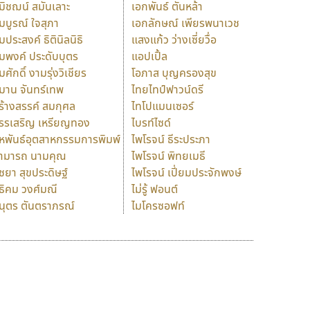
มิชฌน์ สมันเลาะ
เอกพันธ์ ตันหล้า
มบูรณ์ ใจสุภา
เอกลักษณ์ เพียรพนาเวช
มประสงค์ ธิตินิลนิธิ
แสงแก้ว ว่างเซี่ยวื่อ
มพงค์ ประดับบุตร
แอปเปิ้ล
มศักดิ์ งามรุ่งวิเชียร
โอภาส บุญครองสุข
มาน จันทร์เทพ
ไทยไทป์ฟาวน์ดรี
ร้างสรรค์ สมกุศล
ไทโปแมนเซอร์
รรเสริญ เหรียญทอง
ไบรท์ไซด์
หพันธ์อุตสาหกรรมการพิมพ์
ไพโรจน์ ธีระประภา
ามารถ นามคุณ
ไพโรจน์ พิทยเมธี
ิชยา สุขประดิษฐ์
ไพโรจน์ เปี่ยมประจักพงษ์
ธิคม วงศ์มณี
ไม่รู้ ฟอนต์
นุตร ตันตราภรณ์
ไมโครซอฟท์
ร
ฤ