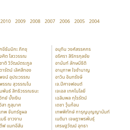
2010
2009
2008
2007
2006
2005
2004
ักขีธัมมิกะ ภิกขุ
อนุทิน วงศ์สรรคกร
ังศิต ไสววรรณ
อริศรา สิริกรกุลชัย
ุชาติ วิวัฒน์ตระกูล
อานันท์ ลักษมีธิติ
ุดารัตน์ เลิศสีทอง
อานุภาพ ใจชำนาญ
ุพจน์ อุประวรรณ
อาวิน อินทรังษี
ุพรรณ สุวรรณโน
เจ.ปีศาจฟอนต์
ัมพันธ์ สิทธิวรรณธนะ
เจเอส เทคโนโลยี
วิทย์ บั้งเงิน
เฉลิมพล กุไรรัตน์
ุวิสา ภูสุมาศ
เดชา วุ้นก้อน
ุเทพ จันทร์ชูผล
เทพพิทักษ์ การุญบุญญานันท์
ุเมธี ขาวงาม
เนติมา เจษฎาพรพันธุ์
ตีฟ แมทอีสัน
เศรษฐวัฒน์ อุทธา