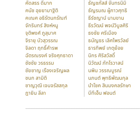
คัดสรร ดีมาก
ธัญชภัสส์ จันทรนิมิ
คนัช อุยยามาฐิติ
ธัญรมณ ผู้ภาวศุทธิ
คเณศ อธิรัตนกรัณฑ์
ธีร์ชญาน์ นามขาน
จักรินทร์ สิงห์หนู
ธีรวัฒน์ พจน์วิบูลศิริ
จุติพงศ์ ภูสุมาศ
ธงชัย ศรีเมือง
จิรายุ บัวสุวรรณ
ธนัญธร เลิศไพรวัลย์
จิลดา ฤทธิ์คำรพ
ธารทิพย์ เกตุย้อย
ฉัตรณรงค์ จริงศุภธาดา
นิกร ศิริสวัสดิ์
ชัชชัย วรธรรม
นิวัฒน์ ภัทโรวาสน์
ชัยชาญ เรืองเจริญผล
นพิน วรรณบูรณ์
ชนก สามิติ
นภนต์ พุทธิพัฒนกุล
ชาญวุฒิ เจนจรัสสกุล
นำโชค สินมงคลรักษา
ฎายิน ลีลา
บีทีเอ็น ฟอนต์
9 Fonts
F
A
Fontcraft