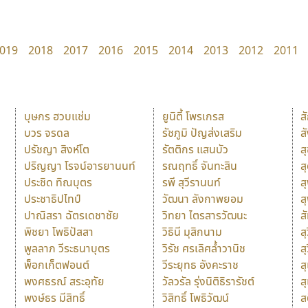
019
2018
2017
2016
2015
2014
2013
2012
2011
บุษกร ฮวบแช่ม
ยูนิตี้ โพรเกรส
ส
บวร จรดล
รัชภูมิ ปัญส่งเสริม
ส
ปรัชญา สิงห์โต
รัตติกร แสนบัว
ส
ปริญญา โรจน์อารยานนท์
รณฤทธิ์ จันทะสิน
ส
ประชิด ทิณบุตร
รพี สุวีรานนท์
ส
ประชาธิปไทป์
วัฒนา ลังกาพยอม
ส
ปาณิสรา ฉัตรเดชาชัย
วิทยา ไตรสารวัฒนะ
ส
พิชยา โพธิปัสสา
วิธินี มุสิกนาม
สุ
พูลลาภ วีระธนาบุตร
วิรัช ศรเลิศล้ำวานิช
ส
พ็อกเก็ตฟอนต์
วีระยุทธ อังคะราช
ส
พงศธรณ์ สระอุทัย
วัลวรัล รุ่งนิติธิรารัชต์
ส
พงษ์ธร มีสิทธิ์
วิสิทธิ์ โพธิวัฒน์
ส