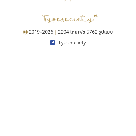
P
TS
PANI
Type Buthon
ฐ
PK
Typomancer
ฑ
PS
U
Q
UID
ด
2019–2026
2204 ไทยเฟซ 5762 รูปแบบ
|
R
UNK
ต
TypoSociety
S
UPC
ถ
Sarun’s
V
ท
SD
W
ธ
SOV
X
น
SP
Y
บ
Superstore
Z
ป
Surafont
zooddooz
ผ
T
ก
ฝ
TA
ข
TCHA
ค
TEPC
ง
ภ
TF
จ
ม