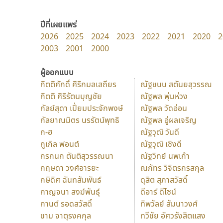
ปีที่เผยแพร่
2026
2025
2024
2023
2022
2021
2020
2
2003
2001
2000
ผู้ออกแบบ
กิตติศักดิ์ ศิริกมลเสถียร
ณัฐชนน สตันยสุวรรณ
กิตติ ศิริรัตนบุญชัย
ณัฐพล พุ่มห่วง
กัลย์สุดา เปี่ยมประจักพงษ์
ณัฐพล วัดอ่อน
กัลยาณมิตร นรรัตน์พุทธิ
ณัฐพล อู่ผลเจริญ
ก-ฮ
ณัฐวุฒิ วันดี
กูเกิล ฟอนต์
ณัฐวุฒิ เชิงดี
กรกนก ตันติสุวรรณนา
ณัฐวิทย์ นพเก้า
กฤษดา วงศ์อารยะ
ณภัทร วิจิตรกรสกุล
กษิดิศ ฉันทสัมพันธ์
ดุสิต สุภาสวัสดิ์
กาญจนา สงฆ์พันธุ์
ดีอาร์ ดีไซน์
กานต์ รอดสวัสดิ์
ทิพวัลย์ สัมนาวงศ์
ขาม จาตุรงคกุล
ทวีชัย อัศวรังสิตแสง