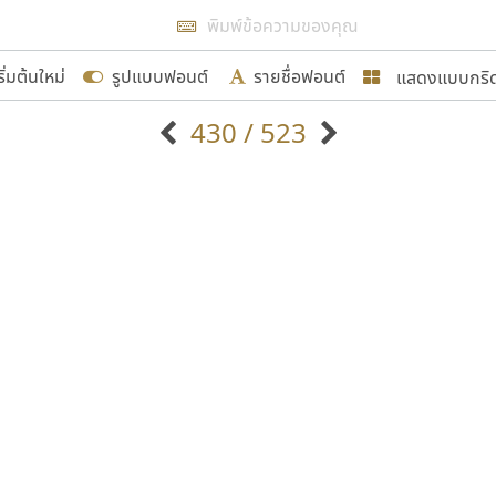
แสดงผลแบบลิสต์
ริ่มต้นใหม่
รูปแบบฟอนต์
รายชื่อฟอนต์
แสดงแบบกริ
รเพิ่มฟอนต์ไทยเข้าไปให้ได้อย่างน้อยเดือนละ ๓๐ ฟอนต์ นั่
430 / 523
นอกจากจะเป็นประโยชน์ต่อตนเองแล้ว จะมีประโยชน์กับผู้อื่นไ
แบบตัวอักษรจีน
แบบตัวอักษรหัวบัว
แบบตัวอักษรซ้อนเงา
แบบตัวอักษรหัวบอด
G
H
I
J
K
L
M
N
O
P
Q
R
แบบตัวอักษรย้อนยุค
แบบตัวอักษรเกาหลี
ขอขอบคุณ
ถ
แบบตัวอักษรล้านนา
ท
ธ
น
บ
ป
แบบตัวอักษรเส้นขอบ
ผ
พ
ฟ
ภ
ม
แบบตัวอักษรลาว
แบบตัวอักษรแฟนซี
แบบตัวอักษรสคริปท์
แบบตัวอักษรโบราณ
อกแบบฟอนต์ไทยทุกท่านที่สร้างสรรค์ผลงานเพื่อสืบสานอัก
อน ปรัชญา สิงห์โต ที่อนุญาตให้เผยแพร่ข้อมูลจาก ฟอนต