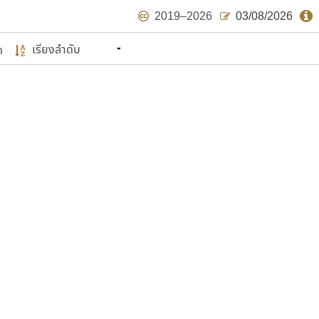
2019–2026
03/08/2026
ด
นหมายถึง ปลายปี พ.ศ. ๒๕๖๒ จะมีฟอนต์
ด้บ้าง ไม่มากก็น้อย
แบบตัวเขียนพู่กัน
แบบฟอนต์ซิ่ง
แบบตัวเนื้อความ
แบบลายมือผู้ใหญ่
S
T
U
V
W
Y
Z
แบบตัวเหลี่ยม
แบบลายมือวัยรุ่น
ย
แบบปลายมน
ร
ฤ
ล
ว
ศ
แบบลายมือเด็ก
ส
ห
อ
ฮ
แบบปลายแหลม
แบบอาลักษณ์
แบบปากกาหัวตัด
ษรไทย
์.คอม