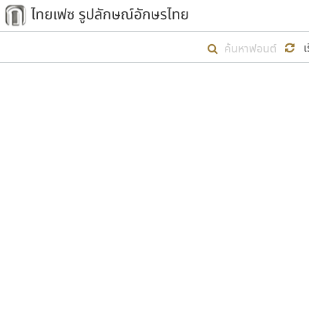
เริ่ม ไทยเฟซ นี้ขึ้นมา
เ
เป้าหมายที่ยังคงดำเนินไปอยู่ คือกา
ไม่ต่ำกว่า ๔๐๐ ฟอนต์ในระบบ หวังว่า 
ตัวอักษรมีหัวขมวด
แบบตัวการ์ตูน
ตัวอักษรไม่มีหัวขมวด
แบบตัวดิสเพลย์
9
A
B
C
D
E
F
ฟอนต์ยอดนิยม
แบบตัวประดิษฐ์
ฟอนต์ล้านดาวน์โหลด
ก
ข
ค
จ
ฉ
ช
แบบตัวพิกเซล
ซ
ฌ
ด
ต
ระบบปฏิบัติการ
แบบตัวพิมพ์ดีด
อัตลักษณ์องค์กร
แบบตัวมีเชิงฐาน
ผู้อ
คุณแ