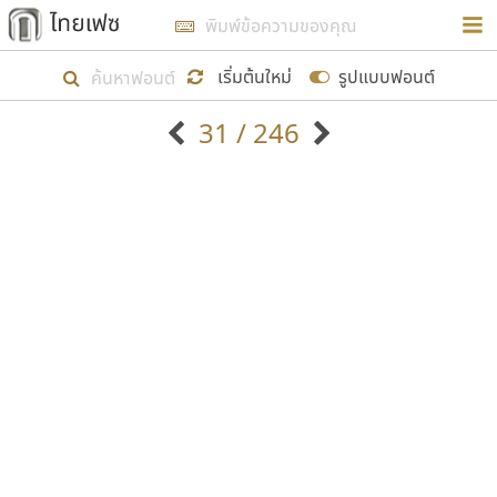
การในรูปแบบใหม่เพื่อใช้เป็นแนวทางในการศึกษารูป
ร่างหน้าตาของฟอนต์ไทยสำหรับการเรียนรู้เพื่อเริ่ม
เริ่มต้นใหม่
รูปแบบฟอนต์
สร้างฟอนต์ของตัวเอง ในเดือนมีนาคม พ.ศ. ๒๕๖๒ จึง
31 / 246
ได้เริ่ม ไทยเฟซ นี้ขึ้นมา
ตัวอักษรมีหัวขมวด
แบบตัวอักษรหัวบัว
แสดงผลแบบลิสต์
ตัวอักษรไม่มีหัวขมวด
แบบตัวอักษรหัวบอด
9
A
B
C
D
E
F
G
H
I
J
ฟอนต์ยอดนิยม
แบบตัวอักษรเกาหลี
เป้าหมายที่ยังคงดำเนินไปอยู่ คือการเพิ่มฟอนต์ไทย
K
L
M
N
O
P
Q
R
S
T
U
ฟอนต์ล้านดาวน์โหลด
แบบตัวอักษรเส้นขอบ
เข้าไปให้ได้อย่างน้อยเดือนละ ๓๐ ฟอนต์ นั่นหมายถึง
ระบบปฏิบัติการ
แบบตัวอักษรแฟนซี
V
W
Y
Z
อัตลักษณ์องค์กร
แบบตัวอักษรโบราณ
ปลายปี พ.ศ. ๒๕๖๒ จะมีฟอนต์ไม่ต่ำกว่า ๔๐๐ ฟอนต์ใน
แบบตัวการ์ตูน
แบบตัวเขียนพู่กัน
ก
ข
ค
จ
ฉ
ช
ซ
ฌ
ด
ต
ถ
ระบบ หวังว่า นอกจากจะเป็นประโยชน์ต่อตนเองแล้ว
แบบตัวดิสเพลย์
แบบตัวเนื้อความ
จะมีประโยชน์กับผู้อื่นได้บ้าง ไม่มากก็น้อย
แบบตัวประดิษฐ์
แบบตัวเหลี่ยม
ท
ธ
น
บ
ป
ผ
พ
ฟ
ภ
ม
ย
แบบตัวพิกเซล
แบบปลายมน
ร
ฤ
ล
ว
ศ
ส
ห
อ
ฮ
แบบตัวพิมพ์ดีด
แบบปลายแหลม
ขอขอบคุณ
แบบตัวมีเชิงฐาน
แบบปากกาหัวตัด
แบบตัวอักษรจีน
แบบฟอนต์ซิ่ง
แบบตัวอักษรซ้อนเงา
แบบลายมือผู้ใหญ่