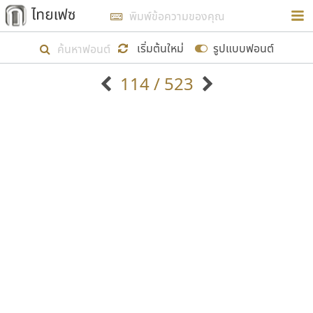
การในรูปแบบใหม่เพื่อใช้เป็นแนวทางในการศึกษารูป
ร่างหน้าตาของฟอนต์ไทยสำหรับการเรียนรู้เพื่อเริ่ม
เริ่มต้นใหม่
รูปแบบฟอนต์
สร้างฟอนต์ของตัวเอง ในเดือนมีนาคม พ.ศ. ๒๕๖๒ จึง
114 / 523
ได้เริ่ม ไทยเฟซ นี้ขึ้นมา
ตัวอักษรมีหัวขมวด
แบบตัวอักษรหัวบัว
แสดงผลแบบลิสต์
ตัวอักษรไม่มีหัวขมวด
แบบตัวอักษรหัวบอด
9
A
B
C
D
E
F
G
H
I
J
ฟอนต์ยอดนิยม
แบบตัวอักษรเกาหลี
เป้าหมายที่ยังคงดำเนินไปอยู่ คือการเพิ่มฟอนต์ไทย
K
L
M
N
O
P
Q
R
S
T
U
ฟอนต์ล้านดาวน์โหลด
แบบตัวอักษรเส้นขอบ
เข้าไปให้ได้อย่างน้อยเดือนละ ๓๐ ฟอนต์ นั่นหมายถึง
ระบบปฏิบัติการ
แบบตัวอักษรแฟนซี
V
W
Y
Z
อัตลักษณ์องค์กร
แบบตัวอักษรโบราณ
ปลายปี พ.ศ. ๒๕๖๒ จะมีฟอนต์ไม่ต่ำกว่า ๔๐๐ ฟอนต์ใน
แบบตัวการ์ตูน
แบบตัวเขียนพู่กัน
ก
ข
ค
จ
ฉ
ช
ซ
ฌ
ด
ต
ถ
ระบบ หวังว่า นอกจากจะเป็นประโยชน์ต่อตนเองแล้ว
แบบตัวดิสเพลย์
แบบตัวเนื้อความ
จะมีประโยชน์กับผู้อื่นได้บ้าง ไม่มากก็น้อย
แบบตัวประดิษฐ์
แบบตัวเหลี่ยม
ท
ธ
น
บ
ป
ผ
พ
ฟ
ภ
ม
ย
แบบตัวพิกเซล
แบบปลายมน
ร
ฤ
ล
ว
ศ
ส
ห
อ
ฮ
แบบตัวพิมพ์ดีด
แบบปลายแหลม
ขอขอบคุณ
แบบตัวมีเชิงฐาน
แบบปากกาหัวตัด
แบบตัวอักษรจีน
แบบฟอนต์ซิ่ง
แบบตัวอักษรซ้อนเงา
แบบลายมือผู้ใหญ่