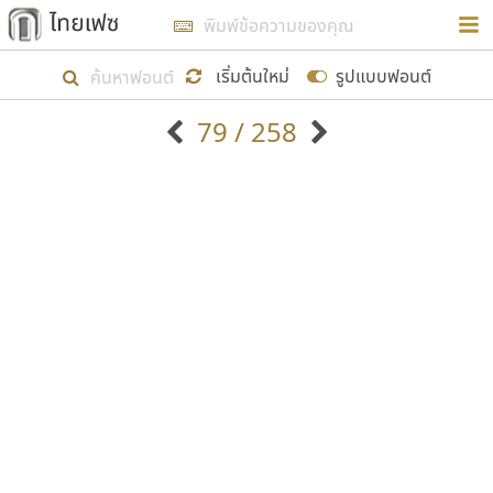
การในรูปแบบใหม่เพื่อใช้เป็นแนวทางในการศึกษารูป
ร่างหน้าตาของฟอนต์ไทยสำหรับการเรียนรู้เพื่อเริ่ม
เริ่มต้นใหม่
รูปแบบฟอนต์
สร้างฟอนต์ของตัวเอง ในเดือนมีนาคม พ.ศ. ๒๕๖๒ จึง
79 / 258
ได้เริ่ม ไทยเฟซ นี้ขึ้นมา
ตัวอักษรมีหัวขมวด
แบบตัวอักษรหัวบัว
แสดงผลแบบลิสต์
ตัวอักษรไม่มีหัวขมวด
แบบตัวอักษรหัวบอด
9
A
B
C
D
E
F
G
H
I
J
ฟอนต์ยอดนิยม
แบบตัวอักษรเกาหลี
เป้าหมายที่ยังคงดำเนินไปอยู่ คือการเพิ่มฟอนต์ไทย
K
L
M
N
O
P
Q
R
S
T
U
ฟอนต์ล้านดาวน์โหลด
แบบตัวอักษรเส้นขอบ
เข้าไปให้ได้อย่างน้อยเดือนละ ๓๐ ฟอนต์ นั่นหมายถึง
ระบบปฏิบัติการ
แบบตัวอักษรแฟนซี
V
W
Y
Z
อัตลักษณ์องค์กร
แบบตัวอักษรโบราณ
ปลายปี พ.ศ. ๒๕๖๒ จะมีฟอนต์ไม่ต่ำกว่า ๔๐๐ ฟอนต์ใน
แบบตัวการ์ตูน
แบบตัวเขียนพู่กัน
ก
ข
ค
จ
ฉ
ช
ซ
ฌ
ด
ต
ถ
ระบบ หวังว่า นอกจากจะเป็นประโยชน์ต่อตนเองแล้ว
แบบตัวดิสเพลย์
แบบตัวเนื้อความ
จะมีประโยชน์กับผู้อื่นได้บ้าง ไม่มากก็น้อย
แบบตัวประดิษฐ์
แบบตัวเหลี่ยม
ท
ธ
น
บ
ป
ผ
พ
ฟ
ภ
ม
ย
แบบตัวพิกเซล
แบบปลายมน
ร
ฤ
ล
ว
ศ
ส
ห
อ
ฮ
แบบตัวพิมพ์ดีด
แบบปลายแหลม
ขอขอบคุณ
แบบตัวมีเชิงฐาน
แบบปากกาหัวตัด
แบบตัวอักษรจีน
แบบฟอนต์ซิ่ง
แบบตัวอักษรซ้อนเงา
แบบลายมือผู้ใหญ่