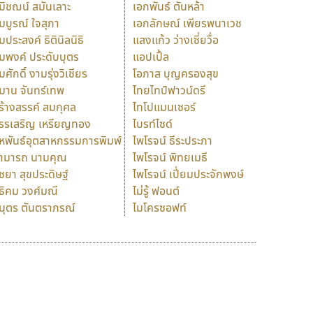
มิชฌน์ สมันเลาะ
เอกพันธ์ ตันหล้า
มบูรณ์ ใจสุภา
เอกลักษณ์ เพียรพนาเวช
มประสงค์ ธิตินิลนิธิ
แสงแก้ว ว่างเซี่ยวื่อ
มพงค์ ประดับบุตร
แอปเปิ้ล
มศักดิ์ งามรุ่งวิเชียร
โอภาส บุญครองสุข
มาน จันทร์เทพ
ไทยไทป์ฟาวน์ดรี
ร้างสรรค์ สมกุศล
ไทโปแมนเซอร์
รรเสริญ เหรียญทอง
ไบรท์ไซด์
หพันธ์อุตสาหกรรมการพิมพ์
ไพโรจน์ ธีระประภา
ามารถ นามคุณ
ไพโรจน์ พิทยเมธี
ิชยา สุขประดิษฐ์
ไพโรจน์ เปี่ยมประจักพงษ์
ธิคม วงศ์มณี
ไม่รู้ ฟอนต์
นุตร ตันตราภรณ์
ไมโครซอฟท์
ร
ฤ