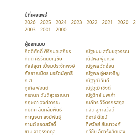
ปีที่เผยแพร่
2026
2025
2024
2023
2022
2021
2020
2
2003
2001
2000
ผู้ออกแบบ
กิตติศักดิ์ ศิริกมลเสถียร
ณัฐชนน สตันยสุวรรณ
กิตติ ศิริรัตนบุญชัย
ณัฐพล พุ่มห่วง
กัลย์สุดา เปี่ยมประจักพงษ์
ณัฐพล วัดอ่อน
กัลยาณมิตร นรรัตน์พุทธิ
ณัฐพล อู่ผลเจริญ
ก-ฮ
ณัฐวุฒิ วันดี
กูเกิล ฟอนต์
ณัฐวุฒิ เชิงดี
กรกนก ตันติสุวรรณนา
ณัฐวิทย์ นพเก้า
กฤษดา วงศ์อารยะ
ณภัทร วิจิตรกรสกุล
กษิดิศ ฉันทสัมพันธ์
ดุสิต สุภาสวัสดิ์
กาญจนา สงฆ์พันธุ์
ดีอาร์ ดีไซน์
กานต์ รอดสวัสดิ์
ทิพวัลย์ สัมนาวงศ์
ขาม จาตุรงคกุล
ทวีชัย อัศวรังสิตแสง