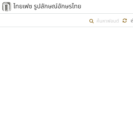
เริ่ม ไทยเฟซ นี้ขึ้นมา
เ
เป้าหมายที่ยังคงดำเนินไปอยู่ คือกา
ไม่ต่ำกว่า ๔๐๐ ฟอนต์ในระบบ หวังว่า 
ตัวอักษรมีหัวขมวด
แบบตัวการ์ตูน
ตัวอักษรไม่มีหัวขมวด
แบบตัวดิสเพลย์
9
A
B
C
D
E
F
ฟอนต์ยอดนิยม
แบบตัวประดิษฐ์
ฟอนต์ล้านดาวน์โหลด
ก
ข
ค
จ
ฉ
ช
แบบตัวพิกเซล
ซ
ฌ
ด
ต
ระบบปฏิบัติการ
แบบตัวพิมพ์ดีด
อัตลักษณ์องค์กร
แบบตัวมีเชิงฐาน
ผู้อ
คุณแ