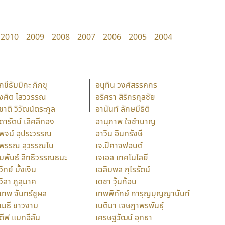
2010
2009
2008
2007
2006
2005
2004
ักขีธัมมิกะ ภิกขุ
อนุทิน วงศ์สรรคกร
ังศิต ไสววรรณ
อริศรา สิริกรกุลชัย
ุชาติ วิวัฒน์ตระกูล
อานันท์ ลักษมีธิติ
ุดารัตน์ เลิศสีทอง
อานุภาพ ใจชำนาญ
ุพจน์ อุประวรรณ
อาวิน อินทรังษี
ุพรรณ สุวรรณโน
เจ.ปีศาจฟอนต์
ัมพันธ์ สิทธิวรรณธนะ
เจเอส เทคโนโลยี
วิทย์ บั้งเงิน
เฉลิมพล กุไรรัตน์
ุวิสา ภูสุมาศ
เดชา วุ้นก้อน
ุเทพ จันทร์ชูผล
เทพพิทักษ์ การุญบุญญานันท์
ุเมธี ขาวงาม
เนติมา เจษฎาพรพันธุ์
ตีฟ แมทอีสัน
เศรษฐวัฒน์ อุทธา