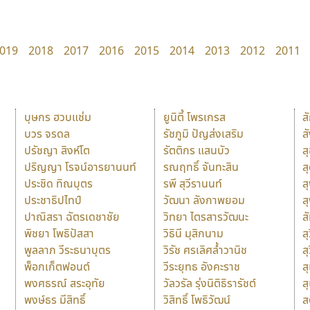
019
2018
2017
2016
2015
2014
2013
2012
2011
บุษกร ฮวบแช่ม
ยูนิตี้ โพรเกรส
ส
บวร จรดล
รัชภูมิ ปัญส่งเสริม
ส
ปรัชญา สิงห์โต
รัตติกร แสนบัว
ส
ปริญญา โรจน์อารยานนท์
รณฤทธิ์ จันทะสิน
ส
ประชิด ทิณบุตร
รพี สุวีรานนท์
ส
ประชาธิปไทป์
วัฒนา ลังกาพยอม
ส
ปาณิสรา ฉัตรเดชาชัย
วิทยา ไตรสารวัฒนะ
ส
พิชยา โพธิปัสสา
วิธินี มุสิกนาม
สุ
พูลลาภ วีระธนาบุตร
วิรัช ศรเลิศล้ำวานิช
ส
พ็อกเก็ตฟอนต์
วีระยุทธ อังคะราช
ส
พงศธรณ์ สระอุทัย
วัลวรัล รุ่งนิติธิรารัชต์
ส
พงษ์ธร มีสิทธิ์
วิสิทธิ์ โพธิวัฒน์
ส