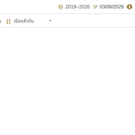
2019–2026
03/08/2026
ด
นหมายถึง ปลายปี พ.ศ. ๒๕๖๒ จะมีฟอนต์
ด้บ้าง ไม่มากก็น้อย
แบบตัวเขียนพู่กัน
แบบฟอนต์ซิ่ง
แบบตัวเนื้อความ
แบบลายมือผู้ใหญ่
S
T
U
V
W
Y
Z
แบบตัวเหลี่ยม
แบบลายมือวัยรุ่น
ย
แบบปลายมน
ร
ฤ
ล
ว
ศ
แบบลายมือเด็ก
ส
ห
อ
ฮ
แบบปลายแหลม
แบบอาลักษณ์
แบบปากกาหัวตัด
ษรไทย
์.คอม