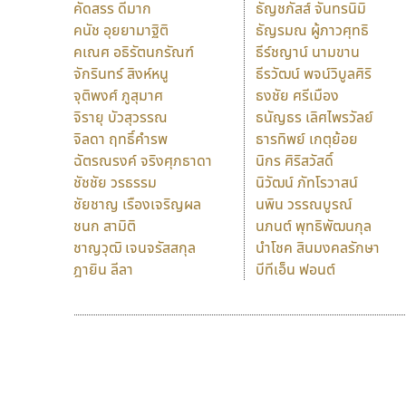
คัดสรร ดีมาก
ธัญชภัสส์ จันทรนิมิ
คนัช อุยยามาฐิติ
ธัญรมณ ผู้ภาวศุทธิ
คเณศ อธิรัตนกรัณฑ์
ธีร์ชญาน์ นามขาน
จักรินทร์ สิงห์หนู
ธีรวัฒน์ พจน์วิบูลศิริ
จุติพงศ์ ภูสุมาศ
ธงชัย ศรีเมือง
จิรายุ บัวสุวรรณ
ธนัญธร เลิศไพรวัลย์
จิลดา ฤทธิ์คำรพ
ธารทิพย์ เกตุย้อย
ฉัตรณรงค์ จริงศุภธาดา
นิกร ศิริสวัสดิ์
ชัชชัย วรธรรม
นิวัฒน์ ภัทโรวาสน์
ชัยชาญ เรืองเจริญผล
นพิน วรรณบูรณ์
ชนก สามิติ
นภนต์ พุทธิพัฒนกุล
ชาญวุฒิ เจนจรัสสกุล
นำโชค สินมงคลรักษา
ฎายิน ลีลา
บีทีเอ็น ฟอนต์
9 Fonts
F
A
Fontcraft