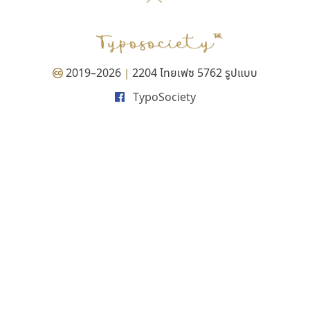
P
TS
PANI
Type Buthon
ฐ
PK
Typomancer
ฑ
PS
U
Q
UID
ด
2019–2026
2204 ไทยเฟซ 5762 รูปแบบ
|
R
UNK
ต
TypoSociety
S
UPC
ถ
Sarun’s
V
ท
SD
W
ธ
SOV
X
น
SP
Y
บ
Superstore
Z
ป
Surafont
zooddooz
ผ
T
ก
ฝ
TA
ข
TCHA
ค
TEPC
ง
ภ
TF
จ
ม