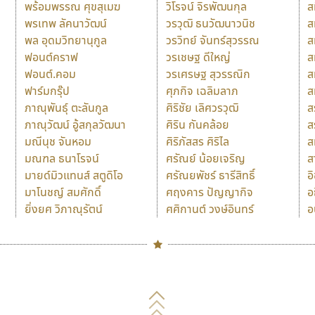
พร้อมพรรณ ศุขสุเมฆ
วิโรจน์ จิรพัฒนกุล
ส
พรเทพ ลัคนาวัฒน์
วรวุฒิ ธนวัฒนาวนิช
ส
พล อุดมวิทยานุกูล
วรวิทย์ จันทร์สุวรรณ
ส
ฟอนต์คราฟ
วรเชษฐ ดีใหญ่
ส
ฟอนต์.คอม
วรเศรษฐ สุวรรณิก
ส
ฟาร์มกรุ๊ป
ศุภกิจ เฉลิมลาภ
ส
ภาณุพันธุ์ ตะลันกูล
ศิริชัย เลิศวรวุฒิ
ส
ภาณุวัฒน์ อู้สกุลวัฒนา
ศิริน กันคล้อย
ส
มณีนุช จันหอม
ศิริภัสสร ศิริไล
ส
มณฑล ธนาโรจน์
ศรัณย์ น้อยเจริญ
ส
มายด์มิวแทนส์ สตูดิโอ
ศรัณยพัชร์ ธารีสิทธิ์
อ
มาโนชญ์ สมศักดิ์
ศฤงคาร ปัญญากิจ
อ
ยิ่งยศ วิภาณุรัตน์
ศศิกานต์ วงษ์อินทร์
อ
Naipol
TLWG
ช
O
Torsilp
ซ