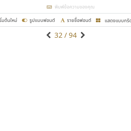
แสดงผลแบบลิสต์
ริ่มต้นใหม่
รูปแบบฟอนต์
รายชื่อฟอนต์
แสดงแบบกริ
รเพิ่มฟอนต์ไทยเข้าไปให้ได้อย่างน้อยเดือนละ ๓๐ ฟอนต์ นั่
32 / 94
นอกจากจะเป็นประโยชน์ต่อตนเองแล้ว จะมีประโยชน์กับผู้อื่นไ
แบบตัวอักษรจีน
แบบตัวอักษรหัวบัว
แบบตัวอักษรซ้อนเงา
แบบตัวอักษรหัวบอด
G
H
I
J
K
L
M
N
O
P
Q
R
แบบตัวอักษรย้อนยุค
แบบตัวอักษรเกาหลี
ขอขอบคุณ
ถ
แบบตัวอักษรล้านนา
ท
ธ
น
บ
ป
แบบตัวอักษรเส้นขอบ
ผ
พ
ฟ
ภ
ม
แบบตัวอักษรลาว
แบบตัวอักษรแฟนซี
แบบตัวอักษรสคริปท์
แบบตัวอักษรโบราณ
อกแบบฟอนต์ไทยทุกท่านที่สร้างสรรค์ผลงานเพื่อสืบสานอัก
อน ปรัชญา สิงห์โต ที่อนุญาตให้เผยแพร่ข้อมูลจาก ฟอนต