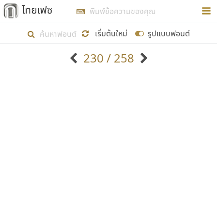
การในรูปแบบใหม่เพื่อใช้เป็นแนวทางในการศึกษารูป
ร่างหน้าตาของฟอนต์ไทยสำหรับการเรียนรู้เพื่อเริ่ม
เริ่มต้นใหม่
รูปแบบฟอนต์
สร้างฟอนต์ของตัวเอง ในเดือนมีนาคม พ.ศ. ๒๕๖๒ จึง
230 / 258
ได้เริ่ม ไทยเฟซ นี้ขึ้นมา
ตัวอักษรมีหัวขมวด
แบบตัวอักษรหัวบัว
แสดงผลแบบลิสต์
ตัวอักษรไม่มีหัวขมวด
แบบตัวอักษรหัวบอด
9
A
B
C
D
E
F
G
H
I
J
ฟอนต์ยอดนิยม
แบบตัวอักษรเกาหลี
เป้าหมายที่ยังคงดำเนินไปอยู่ คือการเพิ่มฟอนต์ไทย
K
L
M
N
O
P
Q
R
S
T
U
ฟอนต์ล้านดาวน์โหลด
แบบตัวอักษรเส้นขอบ
เข้าไปให้ได้อย่างน้อยเดือนละ ๓๐ ฟอนต์ นั่นหมายถึง
ระบบปฏิบัติการ
แบบตัวอักษรแฟนซี
V
W
Y
Z
อัตลักษณ์องค์กร
แบบตัวอักษรโบราณ
ปลายปี พ.ศ. ๒๕๖๒ จะมีฟอนต์ไม่ต่ำกว่า ๔๐๐ ฟอนต์ใน
แบบตัวการ์ตูน
แบบตัวเขียนพู่กัน
ก
ข
ค
จ
ฉ
ช
ซ
ฌ
ด
ต
ถ
ระบบ หวังว่า นอกจากจะเป็นประโยชน์ต่อตนเองแล้ว
แบบตัวดิสเพลย์
แบบตัวเนื้อความ
จะมีประโยชน์กับผู้อื่นได้บ้าง ไม่มากก็น้อย
แบบตัวประดิษฐ์
แบบตัวเหลี่ยม
ท
ธ
น
บ
ป
ผ
พ
ฟ
ภ
ม
ย
แบบตัวพิกเซล
แบบปลายมน
ร
ฤ
ล
ว
ศ
ส
ห
อ
ฮ
แบบตัวพิมพ์ดีด
แบบปลายแหลม
ขอขอบคุณ
แบบตัวมีเชิงฐาน
แบบปากกาหัวตัด
แบบตัวอักษรจีน
แบบฟอนต์ซิ่ง
แบบตัวอักษรซ้อนเงา
แบบลายมือผู้ใหญ่