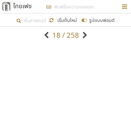
การในรูปแบบใหม่เพื่อใช้เป็นแนวทางในการศึกษารูป
ร่างหน้าตาของฟอนต์ไทยสำหรับการเรียนรู้เพื่อเริ่ม
เริ่มต้นใหม่
รูปแบบฟอนต์
สร้างฟอนต์ของตัวเอง ในเดือนมีนาคม พ.ศ. ๒๕๖๒ จึง
18 / 258
ได้เริ่ม ไทยเฟซ นี้ขึ้นมา
ตัวอักษรมีหัวขมวด
แบบตัวอักษรหัวบัว
แสดงผลแบบลิสต์
ตัวอักษรไม่มีหัวขมวด
แบบตัวอักษรหัวบอด
9
A
B
C
D
E
F
G
H
I
J
ฟอนต์ยอดนิยม
แบบตัวอักษรเกาหลี
เป้าหมายที่ยังคงดำเนินไปอยู่ คือการเพิ่มฟอนต์ไทย
K
L
M
N
O
P
Q
R
S
T
U
ฟอนต์ล้านดาวน์โหลด
แบบตัวอักษรเส้นขอบ
เข้าไปให้ได้อย่างน้อยเดือนละ ๓๐ ฟอนต์ นั่นหมายถึง
ระบบปฏิบัติการ
แบบตัวอักษรแฟนซี
V
W
Y
Z
อัตลักษณ์องค์กร
แบบตัวอักษรโบราณ
ปลายปี พ.ศ. ๒๕๖๒ จะมีฟอนต์ไม่ต่ำกว่า ๔๐๐ ฟอนต์ใน
แบบตัวการ์ตูน
แบบตัวเขียนพู่กัน
ก
ข
ค
จ
ฉ
ช
ซ
ฌ
ด
ต
ถ
ระบบ หวังว่า นอกจากจะเป็นประโยชน์ต่อตนเองแล้ว
แบบตัวดิสเพลย์
แบบตัวเนื้อความ
จะมีประโยชน์กับผู้อื่นได้บ้าง ไม่มากก็น้อย
แบบตัวประดิษฐ์
แบบตัวเหลี่ยม
ท
ธ
น
บ
ป
ผ
พ
ฟ
ภ
ม
ย
แบบตัวพิกเซล
แบบปลายมน
ร
ฤ
ล
ว
ศ
ส
ห
อ
ฮ
แบบตัวพิมพ์ดีด
แบบปลายแหลม
ขอขอบคุณ
แบบตัวมีเชิงฐาน
แบบปากกาหัวตัด
แบบตัวอักษรจีน
แบบฟอนต์ซิ่ง
แบบตัวอักษรซ้อนเงา
แบบลายมือผู้ใหญ่