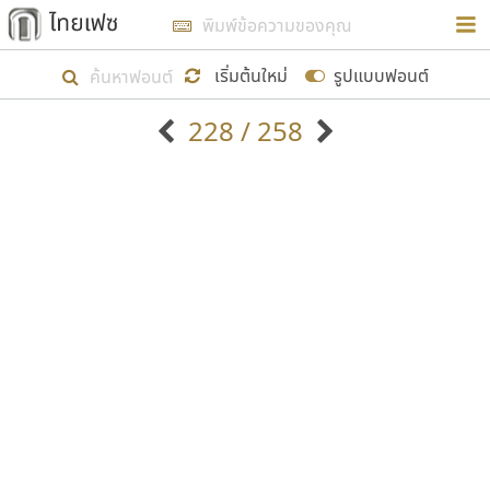
การในรูปแบบใหม่เพื่อใช้เป็นแนวทางในการศึกษารูป
ร่างหน้าตาของฟอนต์ไทยสำหรับการเรียนรู้เพื่อเริ่ม
เริ่มต้นใหม่
รูปแบบฟอนต์
สร้างฟอนต์ของตัวเอง ในเดือนมีนาคม พ.ศ. ๒๕๖๒ จึง
228 / 258
ได้เริ่ม ไทยเฟซ นี้ขึ้นมา
ตัวอักษรมีหัวขมวด
แบบตัวอักษรหัวบัว
แสดงผลแบบลิสต์
ตัวอักษรไม่มีหัวขมวด
แบบตัวอักษรหัวบอด
9
A
B
C
D
E
F
G
H
I
J
ฟอนต์ยอดนิยม
แบบตัวอักษรเกาหลี
เป้าหมายที่ยังคงดำเนินไปอยู่ คือการเพิ่มฟอนต์ไทย
K
L
M
N
O
P
Q
R
S
T
U
ฟอนต์ล้านดาวน์โหลด
แบบตัวอักษรเส้นขอบ
เข้าไปให้ได้อย่างน้อยเดือนละ ๓๐ ฟอนต์ นั่นหมายถึง
ระบบปฏิบัติการ
แบบตัวอักษรแฟนซี
V
W
Y
Z
อัตลักษณ์องค์กร
แบบตัวอักษรโบราณ
ปลายปี พ.ศ. ๒๕๖๒ จะมีฟอนต์ไม่ต่ำกว่า ๔๐๐ ฟอนต์ใน
แบบตัวการ์ตูน
แบบตัวเขียนพู่กัน
ก
ข
ค
จ
ฉ
ช
ซ
ฌ
ด
ต
ถ
ระบบ หวังว่า นอกจากจะเป็นประโยชน์ต่อตนเองแล้ว
แบบตัวดิสเพลย์
แบบตัวเนื้อความ
จะมีประโยชน์กับผู้อื่นได้บ้าง ไม่มากก็น้อย
แบบตัวประดิษฐ์
แบบตัวเหลี่ยม
ท
ธ
น
บ
ป
ผ
พ
ฟ
ภ
ม
ย
แบบตัวพิกเซล
แบบปลายมน
ร
ฤ
ล
ว
ศ
ส
ห
อ
ฮ
แบบตัวพิมพ์ดีด
แบบปลายแหลม
ขอขอบคุณ
แบบตัวมีเชิงฐาน
แบบปากกาหัวตัด
แบบตัวอักษรจีน
แบบฟอนต์ซิ่ง
แบบตัวอักษรซ้อนเงา
แบบลายมือผู้ใหญ่