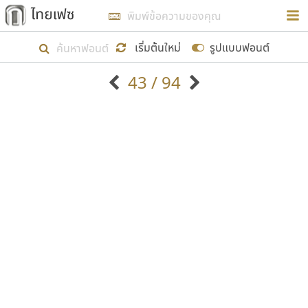
การในรูปแบบใหม่เพื่อใช้เป็นแนวทางในการศึกษารูป
ร่างหน้าตาของฟอนต์ไทยสำหรับการเรียนรู้เพื่อเริ่ม
เริ่มต้นใหม่
รูปแบบฟอนต์
สร้างฟอนต์ของตัวเอง ในเดือนมีนาคม พ.ศ. ๒๕๖๒ จึง
43 / 94
ได้เริ่ม ไทยเฟซ นี้ขึ้นมา
ตัวอักษรมีหัวขมวด
แบบตัวอักษรหัวบัว
แสดงผลแบบลิสต์
ตัวอักษรไม่มีหัวขมวด
แบบตัวอักษรหัวบอด
9
A
B
C
D
E
F
G
H
I
J
ฟอนต์ยอดนิยม
แบบตัวอักษรเกาหลี
เป้าหมายที่ยังคงดำเนินไปอยู่ คือการเพิ่มฟอนต์ไทย
K
L
M
N
O
P
Q
R
S
T
U
ฟอนต์ล้านดาวน์โหลด
แบบตัวอักษรเส้นขอบ
เข้าไปให้ได้อย่างน้อยเดือนละ ๓๐ ฟอนต์ นั่นหมายถึง
ระบบปฏิบัติการ
แบบตัวอักษรแฟนซี
V
W
Y
Z
อัตลักษณ์องค์กร
แบบตัวอักษรโบราณ
ปลายปี พ.ศ. ๒๕๖๒ จะมีฟอนต์ไม่ต่ำกว่า ๔๐๐ ฟอนต์ใน
แบบตัวการ์ตูน
แบบตัวเขียนพู่กัน
ก
ข
ค
จ
ฉ
ช
ซ
ฌ
ด
ต
ถ
ระบบ หวังว่า นอกจากจะเป็นประโยชน์ต่อตนเองแล้ว
แบบตัวดิสเพลย์
แบบตัวเนื้อความ
จะมีประโยชน์กับผู้อื่นได้บ้าง ไม่มากก็น้อย
แบบตัวประดิษฐ์
แบบตัวเหลี่ยม
ท
ธ
น
บ
ป
ผ
พ
ฟ
ภ
ม
ย
แบบตัวพิกเซล
แบบปลายมน
ร
ฤ
ล
ว
ศ
ส
ห
อ
ฮ
แบบตัวพิมพ์ดีด
แบบปลายแหลม
ขอขอบคุณ
แบบตัวมีเชิงฐาน
แบบปากกาหัวตัด
แบบตัวอักษรจีน
แบบฟอนต์ซิ่ง
แบบตัวอักษรซ้อนเงา
แบบลายมือผู้ใหญ่