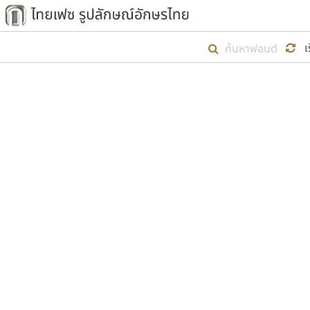
เริ่ม ไทยเฟซ นี้ขึ้นมา
เ
เป้าหมายที่ยังคงดำเนินไปอยู่ คือกา
ไม่ต่ำกว่า ๔๐๐ ฟอนต์ในระบบ หวังว่า 
ตัวอักษรมีหัวขมวด
แบบตัวการ์ตูน
ตัวอักษรไม่มีหัวขมวด
แบบตัวดิสเพลย์
9
A
B
C
D
E
F
ฟอนต์ยอดนิยม
แบบตัวประดิษฐ์
ฟอนต์ล้านดาวน์โหลด
ก
ข
ค
จ
ฉ
ช
แบบตัวพิกเซล
ซ
ฌ
ด
ต
ระบบปฏิบัติการ
แบบตัวพิมพ์ดีด
อัตลักษณ์องค์กร
แบบตัวมีเชิงฐาน
ผู้อ
คุณแ