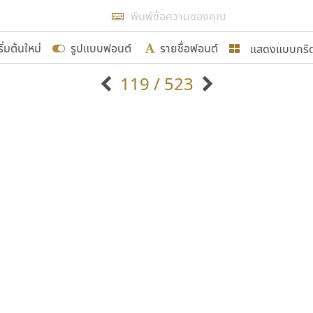
แสดงผลแบบลิสต์
ริ่มต้นใหม่
รูปแบบฟอนต์
รายชื่อฟอนต์
แสดงแบบกริ
รเพิ่มฟอนต์ไทยเข้าไปให้ได้อย่างน้อยเดือนละ ๓๐ ฟอนต์ นั่
119 / 523
นอกจากจะเป็นประโยชน์ต่อตนเองแล้ว จะมีประโยชน์กับผู้อื่นไ
แบบตัวอักษรจีน
แบบตัวอักษรหัวบัว
แบบตัวอักษรซ้อนเงา
แบบตัวอักษรหัวบอด
G
H
I
J
K
L
M
N
O
P
Q
R
แบบตัวอักษรย้อนยุค
แบบตัวอักษรเกาหลี
ขอขอบคุณ
ถ
แบบตัวอักษรล้านนา
ท
ธ
น
บ
ป
แบบตัวอักษรเส้นขอบ
ผ
พ
ฟ
ภ
ม
แบบตัวอักษรลาว
แบบตัวอักษรแฟนซี
แบบตัวอักษรสคริปท์
แบบตัวอักษรโบราณ
อกแบบฟอนต์ไทยทุกท่านที่สร้างสรรค์ผลงานเพื่อสืบสานอัก
อน ปรัชญา สิงห์โต ที่อนุญาตให้เผยแพร่ข้อมูลจาก ฟอนต