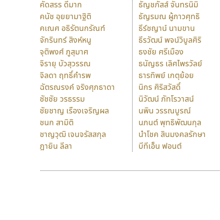
คัดสรร ดีมาก
ธัญชภัสส์ จันทรนิมิ
คนัช อุยยามาฐิติ
ธัญรมณ ผู้ภาวศุทธิ
คเณศ อธิรัตนกรัณฑ์
ธีร์ชญาน์ นามขาน
จักรินทร์ สิงห์หนู
ธีรวัฒน์ พจน์วิบูลศิริ
จุติพงศ์ ภูสุมาศ
ธงชัย ศรีเมือง
จิรายุ บัวสุวรรณ
ธนัญธร เลิศไพรวัลย์
จิลดา ฤทธิ์คำรพ
ธารทิพย์ เกตุย้อย
ฉัตรณรงค์ จริงศุภธาดา
นิกร ศิริสวัสดิ์
ชัชชัย วรธรรม
นิวัฒน์ ภัทโรวาสน์
ชัยชาญ เรืองเจริญผล
นพิน วรรณบูรณ์
ชนก สามิติ
นภนต์ พุทธิพัฒนกุล
ชาญวุฒิ เจนจรัสสกุล
นำโชค สินมงคลรักษา
ฎายิน ลีลา
บีทีเอ็น ฟอนต์
9 Fonts
F
A
Fontcraft