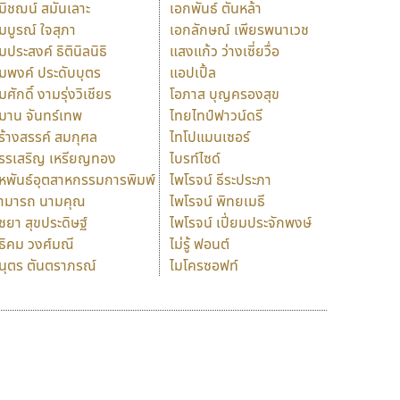
มิชฌน์ สมันเลาะ
เอกพันธ์ ตันหล้า
มบูรณ์ ใจสุภา
เอกลักษณ์ เพียรพนาเวช
มประสงค์ ธิตินิลนิธิ
แสงแก้ว ว่างเซี่ยวื่อ
มพงค์ ประดับบุตร
แอปเปิ้ล
มศักดิ์ งามรุ่งวิเชียร
โอภาส บุญครองสุข
มาน จันทร์เทพ
ไทยไทป์ฟาวน์ดรี
ร้างสรรค์ สมกุศล
ไทโปแมนเซอร์
รรเสริญ เหรียญทอง
ไบรท์ไซด์
หพันธ์อุตสาหกรรมการพิมพ์
ไพโรจน์ ธีระประภา
ามารถ นามคุณ
ไพโรจน์ พิทยเมธี
ิชยา สุขประดิษฐ์
ไพโรจน์ เปี่ยมประจักพงษ์
ธิคม วงศ์มณี
ไม่รู้ ฟอนต์
นุตร ตันตราภรณ์
ไมโครซอฟท์
ร
ฤ