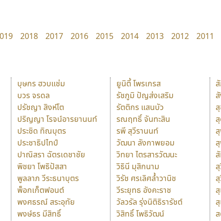
019
2018
2017
2016
2015
2014
2013
2012
2011
บุษกร ฮวบแช่ม
ยูนิตี้ โพรเกรส
ส
บวร จรดล
รัชภูมิ ปัญส่งเสริม
ส
ปรัชญา สิงห์โต
รัตติกร แสนบัว
ส
ปริญญา โรจน์อารยานนท์
รณฤทธิ์ จันทะสิน
ส
ประชิด ทิณบุตร
รพี สุวีรานนท์
ส
ประชาธิปไทป์
วัฒนา ลังกาพยอม
ส
ปาณิสรา ฉัตรเดชาชัย
วิทยา ไตรสารวัฒนะ
ส
พิชยา โพธิปัสสา
วิธินี มุสิกนาม
สุ
พูลลาภ วีระธนาบุตร
วิรัช ศรเลิศล้ำวานิช
ส
พ็อกเก็ตฟอนต์
วีระยุทธ อังคะราช
ส
พงศธรณ์ สระอุทัย
วัลวรัล รุ่งนิติธิรารัชต์
ส
พงษ์ธร มีสิทธิ์
วิสิทธิ์ โพธิวัฒน์
ส