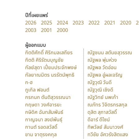
ปีที่เผยแพร่
2026
2025
2024
2023
2022
2021
2020
2
2003
2001
2000
ผู้ออกแบบ
กิตติศักดิ์ ศิริกมลเสถียร
ณัฐชนน สตันยสุวรรณ
กิตติ ศิริรัตนบุญชัย
ณัฐพล พุ่มห่วง
กัลย์สุดา เปี่ยมประจักพงษ์
ณัฐพล วัดอ่อน
กัลยาณมิตร นรรัตน์พุทธิ
ณัฐพล อู่ผลเจริญ
ก-ฮ
ณัฐวุฒิ วันดี
กูเกิล ฟอนต์
ณัฐวุฒิ เชิงดี
กรกนก ตันติสุวรรณนา
ณัฐวิทย์ นพเก้า
กฤษดา วงศ์อารยะ
ณภัทร วิจิตรกรสกุล
กษิดิศ ฉันทสัมพันธ์
ดุสิต สุภาสวัสดิ์
กาญจนา สงฆ์พันธุ์
ดีอาร์ ดีไซน์
กานต์ รอดสวัสดิ์
ทิพวัลย์ สัมนาวงศ์
ขาม จาตุรงคกุล
ทวีชัย อัศวรังสิตแสง