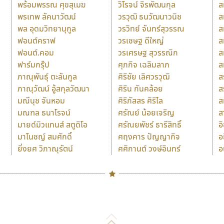
พร้อมพรรณ ศุขสุเมฆ
วิโรจน์ จิรพัฒนกุล
ส
พรเทพ ลัคนาวัฒน์
วรวุฒิ ธนวัฒนาวนิช
ส
พล อุดมวิทยานุกูล
วรวิทย์ จันทร์สุวรรณ
ส
ฟอนต์คราฟ
วรเชษฐ ดีใหญ่
ส
ฟอนต์.คอม
วรเศรษฐ สุวรรณิก
ส
ฟาร์มกรุ๊ป
ศุภกิจ เฉลิมลาภ
ส
ภาณุพันธุ์ ตะลันกูล
ศิริชัย เลิศวรวุฒิ
ส
ภาณุวัฒน์ อู้สกุลวัฒนา
ศิริน กันคล้อย
ส
มณีนุช จันหอม
ศิริภัสสร ศิริไล
ส
มณฑล ธนาโรจน์
ศรัณย์ น้อยเจริญ
ส
มายด์มิวแทนส์ สตูดิโอ
ศรัณยพัชร์ ธารีสิทธิ์
อ
มาโนชญ์ สมศักดิ์
ศฤงคาร ปัญญากิจ
อ
ยิ่งยศ วิภาณุรัตน์
ศศิกานต์ วงษ์อินทร์
อ
Naipol
TLWG
ช
O
Torsilp
ซ