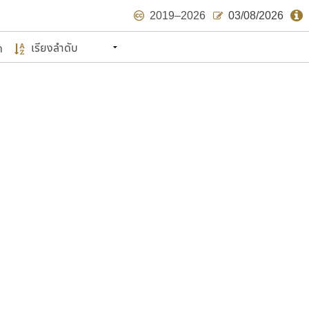
2019–2026
03/08/2026
ด
นหมายถึง ปลายปี พ.ศ. ๒๕๖๒ จะมีฟอนต์
ด้บ้าง ไม่มากก็น้อย
แบบตัวเขียนพู่กัน
แบบฟอนต์ซิ่ง
แบบตัวเนื้อความ
แบบลายมือผู้ใหญ่
S
T
U
V
W
Y
Z
แบบตัวเหลี่ยม
แบบลายมือวัยรุ่น
ย
แบบปลายมน
ร
ฤ
ล
ว
ศ
แบบลายมือเด็ก
ส
ห
อ
ฮ
แบบปลายแหลม
แบบอาลักษณ์
แบบปากกาหัวตัด
ษรไทย
์.คอม