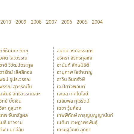
2010
2009
2008
2007
2006
2005
2004
ักขีธัมมิกะ ภิกขุ
อนุทิน วงศ์สรรคกร
ังศิต ไสววรรณ
อริศรา สิริกรกุลชัย
ุชาติ วิวัฒน์ตระกูล
อานันท์ ลักษมีธิติ
ุดารัตน์ เลิศสีทอง
อานุภาพ ใจชำนาญ
ุพจน์ อุประวรรณ
อาวิน อินทรังษี
ุพรรณ สุวรรณโน
เจ.ปีศาจฟอนต์
ัมพันธ์ สิทธิวรรณธนะ
เจเอส เทคโนโลยี
วิทย์ บั้งเงิน
เฉลิมพล กุไรรัตน์
ุวิสา ภูสุมาศ
เดชา วุ้นก้อน
ุเทพ จันทร์ชูผล
เทพพิทักษ์ การุญบุญญานันท์
ุเมธี ขาวงาม
เนติมา เจษฎาพรพันธุ์
ตีฟ แมทอีสัน
เศรษฐวัฒน์ อุทธา