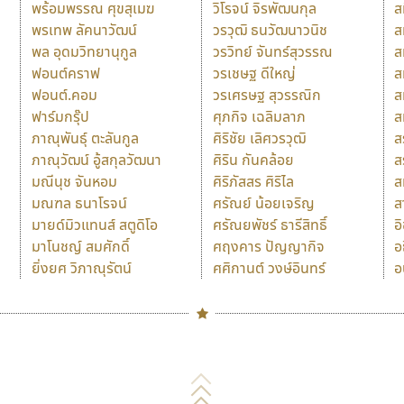
พร้อมพรรณ ศุขสุเมฆ
วิโรจน์ จิรพัฒนกุล
ส
พรเทพ ลัคนาวัฒน์
วรวุฒิ ธนวัฒนาวนิช
ส
พล อุดมวิทยานุกูล
วรวิทย์ จันทร์สุวรรณ
ส
ฟอนต์คราฟ
วรเชษฐ ดีใหญ่
ส
ฟอนต์.คอม
วรเศรษฐ สุวรรณิก
ส
ฟาร์มกรุ๊ป
ศุภกิจ เฉลิมลาภ
ส
ภาณุพันธุ์ ตะลันกูล
ศิริชัย เลิศวรวุฒิ
ส
ภาณุวัฒน์ อู้สกุลวัฒนา
ศิริน กันคล้อย
ส
มณีนุช จันหอม
ศิริภัสสร ศิริไล
ส
มณฑล ธนาโรจน์
ศรัณย์ น้อยเจริญ
ส
มายด์มิวแทนส์ สตูดิโอ
ศรัณยพัชร์ ธารีสิทธิ์
อ
มาโนชญ์ สมศักดิ์
ศฤงคาร ปัญญากิจ
อ
ยิ่งยศ วิภาณุรัตน์
ศศิกานต์ วงษ์อินทร์
อ
Naipol
TLWG
ช
O
Torsilp
ซ