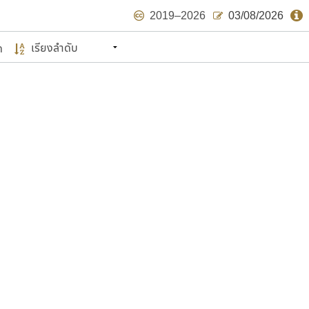
2019–2026
03/08/2026
ด
นหมายถึง ปลายปี พ.ศ. ๒๕๖๒ จะมีฟอนต์
ด้บ้าง ไม่มากก็น้อย
แบบตัวเขียนพู่กัน
แบบฟอนต์ซิ่ง
แบบตัวเนื้อความ
แบบลายมือผู้ใหญ่
S
T
U
V
W
Y
Z
แบบตัวเหลี่ยม
แบบลายมือวัยรุ่น
ย
แบบปลายมน
ร
ฤ
ล
ว
ศ
แบบลายมือเด็ก
ส
ห
อ
ฮ
แบบปลายแหลม
แบบอาลักษณ์
แบบปากกาหัวตัด
ษรไทย
์.คอม