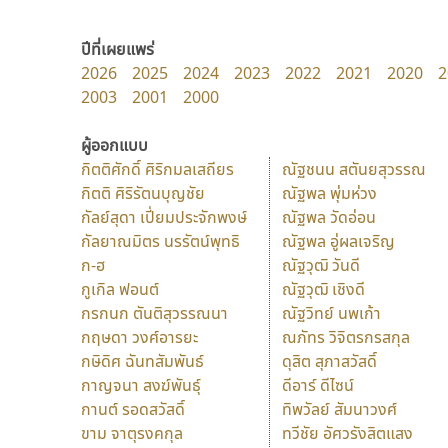
ปีที่เผยแพร่
2026
2025
2024
2023
2022
2021
2020
2
2003
2001
2000
ผู้ออกแบบ
กิตติศักดิ์ ศิริกมลเสถียร
ณัฐชนน สตันยสุวรรณ
กิตติ ศิริรัตนบุญชัย
ณัฐพล พุ่มห่วง
กัลย์สุดา เปี่ยมประจักพงษ์
ณัฐพล วัดอ่อน
กัลยาณมิตร นรรัตน์พุทธิ
ณัฐพล อู่ผลเจริญ
ก-ฮ
ณัฐวุฒิ วันดี
กูเกิล ฟอนต์
ณัฐวุฒิ เชิงดี
กรกนก ตันติสุวรรณนา
ณัฐวิทย์ นพเก้า
กฤษดา วงศ์อารยะ
ณภัทร วิจิตรกรสกุล
กษิดิศ ฉันทสัมพันธ์
ดุสิต สุภาสวัสดิ์
กาญจนา สงฆ์พันธุ์
ดีอาร์ ดีไซน์
กานต์ รอดสวัสดิ์
ทิพวัลย์ สัมนาวงศ์
ขาม จาตุรงคกุล
ทวีชัย อัศวรังสิตแสง