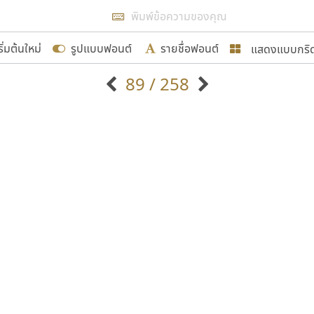
แสดงผลแบบลิสต์
ริ่มต้นใหม่
รูปแบบฟอนต์
รายชื่อฟอนต์
แสดงแบบกริ
รเพิ่มฟอนต์ไทยเข้าไปให้ได้อย่างน้อยเดือนละ ๓๐ ฟอนต์ นั่
89 / 258
นอกจากจะเป็นประโยชน์ต่อตนเองแล้ว จะมีประโยชน์กับผู้อื่นไ
แบบตัวอักษรจีน
แบบตัวอักษรหัวบัว
แบบตัวอักษรซ้อนเงา
แบบตัวอักษรหัวบอด
G
H
I
J
K
L
M
N
O
P
Q
R
แบบตัวอักษรย้อนยุค
แบบตัวอักษรเกาหลี
ขอขอบคุณ
ถ
แบบตัวอักษรล้านนา
ท
ธ
น
บ
ป
แบบตัวอักษรเส้นขอบ
ผ
พ
ฟ
ภ
ม
แบบตัวอักษรลาว
แบบตัวอักษรแฟนซี
แบบตัวอักษรสคริปท์
แบบตัวอักษรโบราณ
อกแบบฟอนต์ไทยทุกท่านที่สร้างสรรค์ผลงานเพื่อสืบสานอัก
อน ปรัชญา สิงห์โต ที่อนุญาตให้เผยแพร่ข้อมูลจาก ฟอนต