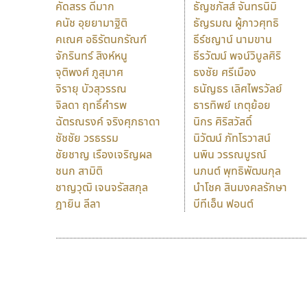
คัดสรร ดีมาก
ธัญชภัสส์ จันทรนิมิ
คนัช อุยยามาฐิติ
ธัญรมณ ผู้ภาวศุทธิ
คเณศ อธิรัตนกรัณฑ์
ธีร์ชญาน์ นามขาน
จักรินทร์ สิงห์หนู
ธีรวัฒน์ พจน์วิบูลศิริ
จุติพงศ์ ภูสุมาศ
ธงชัย ศรีเมือง
จิรายุ บัวสุวรรณ
ธนัญธร เลิศไพรวัลย์
จิลดา ฤทธิ์คำรพ
ธารทิพย์ เกตุย้อย
ฉัตรณรงค์ จริงศุภธาดา
นิกร ศิริสวัสดิ์
ชัชชัย วรธรรม
นิวัฒน์ ภัทโรวาสน์
ชัยชาญ เรืองเจริญผล
นพิน วรรณบูรณ์
ชนก สามิติ
นภนต์ พุทธิพัฒนกุล
ชาญวุฒิ เจนจรัสสกุล
นำโชค สินมงคลรักษา
ฎายิน ลีลา
บีทีเอ็น ฟอนต์
9 Fonts
F
A
Fontcraft