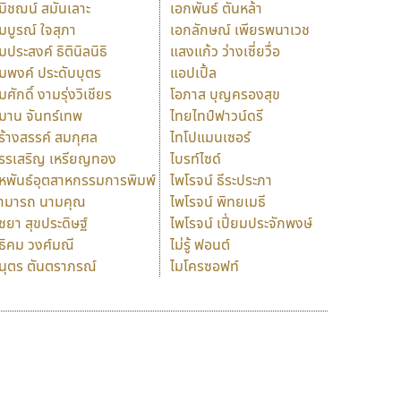
มิชฌน์ สมันเลาะ
เอกพันธ์ ตันหล้า
มบูรณ์ ใจสุภา
เอกลักษณ์ เพียรพนาเวช
มประสงค์ ธิตินิลนิธิ
แสงแก้ว ว่างเซี่ยวื่อ
มพงค์ ประดับบุตร
แอปเปิ้ล
มศักดิ์ งามรุ่งวิเชียร
โอภาส บุญครองสุข
มาน จันทร์เทพ
ไทยไทป์ฟาวน์ดรี
ร้างสรรค์ สมกุศล
ไทโปแมนเซอร์
รรเสริญ เหรียญทอง
ไบรท์ไซด์
หพันธ์อุตสาหกรรมการพิมพ์
ไพโรจน์ ธีระประภา
ามารถ นามคุณ
ไพโรจน์ พิทยเมธี
ิชยา สุขประดิษฐ์
ไพโรจน์ เปี่ยมประจักพงษ์
ธิคม วงศ์มณี
ไม่รู้ ฟอนต์
นุตร ตันตราภรณ์
ไมโครซอฟท์
ร
ฤ