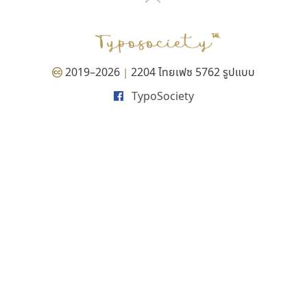
P
TS
PANI
Type Buthon
ฐ
PK
Typomancer
ฑ
PS
U
Q
UID
ด
2019–2026
2204 ไทยเฟซ 5762 รูปแบบ
|
R
UNK
ต
TypoSociety
S
UPC
ถ
Sarun’s
V
ท
SD
W
ธ
SOV
X
น
SP
Y
บ
Superstore
Z
ป
Surafont
zooddooz
ผ
T
ก
ฝ
TA
ข
TCHA
ค
TEPC
ง
ภ
TF
จ
ม