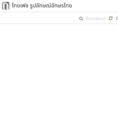
เริ่ม ไทยเฟซ นี้ขึ้นมา
เ
เป้าหมายที่ยังคงดำเนินไปอยู่ คือกา
ไม่ต่ำกว่า ๔๐๐ ฟอนต์ในระบบ หวังว่า 
ตัวอักษรมีหัวขมวด
แบบตัวการ์ตูน
ตัวอักษรไม่มีหัวขมวด
แบบตัวดิสเพลย์
9
A
B
C
D
E
F
ฟอนต์ยอดนิยม
แบบตัวประดิษฐ์
ฟอนต์ล้านดาวน์โหลด
ก
ข
ค
จ
ฉ
ช
แบบตัวพิกเซล
ซ
ฌ
ด
ต
ระบบปฏิบัติการ
แบบตัวพิมพ์ดีด
อัตลักษณ์องค์กร
แบบตัวมีเชิงฐาน
ผู้อ
คุณแ