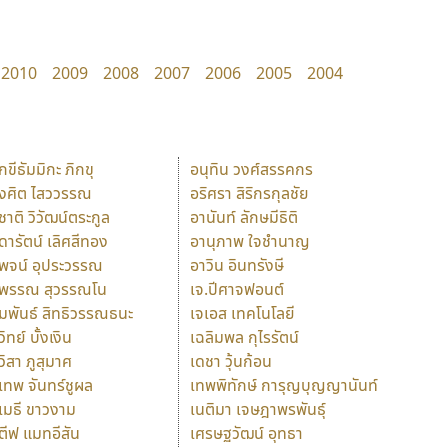
2010
2009
2008
2007
2006
2005
2004
ักขีธัมมิกะ ภิกขุ
อนุทิน วงศ์สรรคกร
ังศิต ไสววรรณ
อริศรา สิริกรกุลชัย
ุชาติ วิวัฒน์ตระกูล
อานันท์ ลักษมีธิติ
ุดารัตน์ เลิศสีทอง
อานุภาพ ใจชำนาญ
ุพจน์ อุประวรรณ
อาวิน อินทรังษี
ุพรรณ สุวรรณโน
เจ.ปีศาจฟอนต์
ัมพันธ์ สิทธิวรรณธนะ
เจเอส เทคโนโลยี
วิทย์ บั้งเงิน
เฉลิมพล กุไรรัตน์
ุวิสา ภูสุมาศ
เดชา วุ้นก้อน
ุเทพ จันทร์ชูผล
เทพพิทักษ์ การุญบุญญานันท์
ุเมธี ขาวงาม
เนติมา เจษฎาพรพันธุ์
ตีฟ แมทอีสัน
เศรษฐวัฒน์ อุทธา