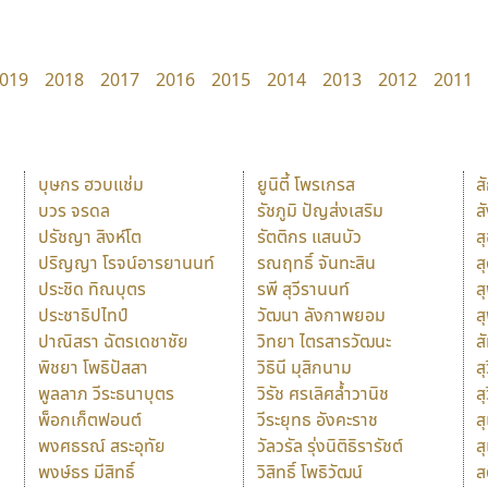
019
2018
2017
2016
2015
2014
2013
2012
2011
บุษกร ฮวบแช่ม
ยูนิตี้ โพรเกรส
ส
บวร จรดล
รัชภูมิ ปัญส่งเสริม
ส
ปรัชญา สิงห์โต
รัตติกร แสนบัว
ส
ปริญญา โรจน์อารยานนท์
รณฤทธิ์ จันทะสิน
ส
ประชิด ทิณบุตร
รพี สุวีรานนท์
ส
ประชาธิปไทป์
วัฒนา ลังกาพยอม
ส
ปาณิสรา ฉัตรเดชาชัย
วิทยา ไตรสารวัฒนะ
ส
พิชยา โพธิปัสสา
วิธินี มุสิกนาม
สุ
พูลลาภ วีระธนาบุตร
วิรัช ศรเลิศล้ำวานิช
ส
พ็อกเก็ตฟอนต์
วีระยุทธ อังคะราช
ส
พงศธรณ์ สระอุทัย
วัลวรัล รุ่งนิติธิรารัชต์
ส
พงษ์ธร มีสิทธิ์
วิสิทธิ์ โพธิวัฒน์
ส