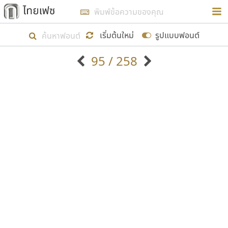
การในรูปแบบใหม่เพื่อใช้เป็นแนวทางในการศึกษารูป
ร่างหน้าตาของฟอนต์ไทยสำหรับการเรียนรู้เพื่อเริ่ม
เริ่มต้นใหม่
รูปแบบฟอนต์
สร้างฟอนต์ของตัวเอง ในเดือนมีนาคม พ.ศ. ๒๕๖๒ จึง
95 / 258
ได้เริ่ม ไทยเฟซ นี้ขึ้นมา
ตัวอักษรมีหัวขมวด
แบบตัวอักษรหัวบัว
แสดงผลแบบลิสต์
ตัวอักษรไม่มีหัวขมวด
แบบตัวอักษรหัวบอด
9
A
B
C
D
E
F
G
H
I
J
ฟอนต์ยอดนิยม
แบบตัวอักษรเกาหลี
เป้าหมายที่ยังคงดำเนินไปอยู่ คือการเพิ่มฟอนต์ไทย
K
L
M
N
O
P
Q
R
S
T
U
ฟอนต์ล้านดาวน์โหลด
แบบตัวอักษรเส้นขอบ
เข้าไปให้ได้อย่างน้อยเดือนละ ๓๐ ฟอนต์ นั่นหมายถึง
ระบบปฏิบัติการ
แบบตัวอักษรแฟนซี
V
W
Y
Z
อัตลักษณ์องค์กร
แบบตัวอักษรโบราณ
ปลายปี พ.ศ. ๒๕๖๒ จะมีฟอนต์ไม่ต่ำกว่า ๔๐๐ ฟอนต์ใน
แบบตัวการ์ตูน
แบบตัวเขียนพู่กัน
ก
ข
ค
จ
ฉ
ช
ซ
ฌ
ด
ต
ถ
ระบบ หวังว่า นอกจากจะเป็นประโยชน์ต่อตนเองแล้ว
แบบตัวดิสเพลย์
แบบตัวเนื้อความ
จะมีประโยชน์กับผู้อื่นได้บ้าง ไม่มากก็น้อย
แบบตัวประดิษฐ์
แบบตัวเหลี่ยม
ท
ธ
น
บ
ป
ผ
พ
ฟ
ภ
ม
ย
แบบตัวพิกเซล
แบบปลายมน
ร
ฤ
ล
ว
ศ
ส
ห
อ
ฮ
แบบตัวพิมพ์ดีด
แบบปลายแหลม
ขอขอบคุณ
แบบตัวมีเชิงฐาน
แบบปากกาหัวตัด
แบบตัวอักษรจีน
แบบฟอนต์ซิ่ง
แบบตัวอักษรซ้อนเงา
แบบลายมือผู้ใหญ่