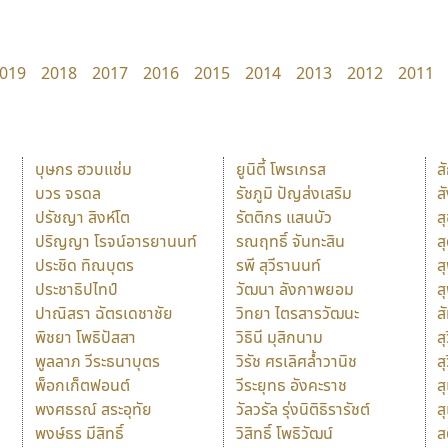
019
2018
2017
2016
2015
2014
2013
2012
2011
บุษกร ฮวบแช่ม
ยูนิตี้ โพรเกรส
ส
บวร จรดล
รัชภูมิ ปัญส่งเสริม
ส
ปรัชญา สิงห์โต
รัตติกร แสนบัว
ส
ปริญญา โรจน์อารยานนท์
รณฤทธิ์ จันทะสิน
ส
ประชิด ทิณบุตร
รพี สุวีรานนท์
ส
ประชาธิปไทป์
วัฒนา ลังกาพยอม
ส
ปาณิสรา ฉัตรเดชาชัย
วิทยา ไตรสารวัฒนะ
ส
พิชยา โพธิปัสสา
วิธินี มุสิกนาม
สุ
พูลลาภ วีระธนาบุตร
วิรัช ศรเลิศล้ำวานิช
ส
พ็อกเก็ตฟอนต์
วีระยุทธ อังคะราช
ส
พงศธรณ์ สระอุทัย
วัลวรัล รุ่งนิติธิรารัชต์
ส
พงษ์ธร มีสิทธิ์
วิสิทธิ์ โพธิวัฒน์
ส