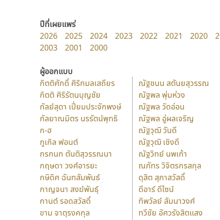
ปีที่เผยแพร่
2026
2025
2024
2023
2022
2021
2020
2
2003
2001
2000
ผู้ออกแบบ
กิตติศักดิ์ ศิริกมลเสถียร
ณัฐชนน สตันยสุวรรณ
กิตติ ศิริรัตนบุญชัย
ณัฐพล พุ่มห่วง
กัลย์สุดา เปี่ยมประจักพงษ์
ณัฐพล วัดอ่อน
กัลยาณมิตร นรรัตน์พุทธิ
ณัฐพล อู่ผลเจริญ
ก-ฮ
ณัฐวุฒิ วันดี
กูเกิล ฟอนต์
ณัฐวุฒิ เชิงดี
กรกนก ตันติสุวรรณนา
ณัฐวิทย์ นพเก้า
กฤษดา วงศ์อารยะ
ณภัทร วิจิตรกรสกุล
กษิดิศ ฉันทสัมพันธ์
ดุสิต สุภาสวัสดิ์
กาญจนา สงฆ์พันธุ์
ดีอาร์ ดีไซน์
กานต์ รอดสวัสดิ์
ทิพวัลย์ สัมนาวงศ์
ขาม จาตุรงคกุล
ทวีชัย อัศวรังสิตแสง