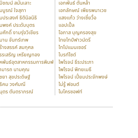
มิชฌน์ สมันเลาะ
เอกพันธ์ ตันหล้า
มบูรณ์ ใจสุภา
เอกลักษณ์ เพียรพนาเวช
มประสงค์ ธิตินิลนิธิ
แสงแก้ว ว่างเซี่ยวื่อ
มพงค์ ประดับบุตร
แอปเปิ้ล
มศักดิ์ งามรุ่งวิเชียร
โอภาส บุญครองสุข
มาน จันทร์เทพ
ไทยไทป์ฟาวน์ดรี
ร้างสรรค์ สมกุศล
ไทโปแมนเซอร์
รรเสริญ เหรียญทอง
ไบรท์ไซด์
หพันธ์อุตสาหกรรมการพิมพ์
ไพโรจน์ ธีระประภา
ามารถ นามคุณ
ไพโรจน์ พิทยเมธี
ิชยา สุขประดิษฐ์
ไพโรจน์ เปี่ยมประจักพงษ์
ธิคม วงศ์มณี
ไม่รู้ ฟอนต์
นุตร ตันตราภรณ์
ไมโครซอฟท์
ร
ฤ