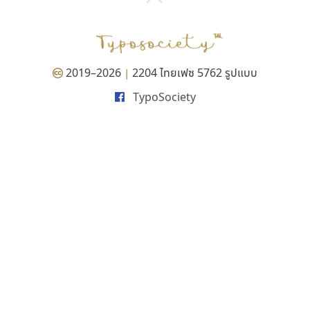
P
TS
PANI
Type Buthon
ฐ
PK
Typomancer
ฑ
PS
U
Q
UID
ด
2019–2026
2204 ไทยเฟซ 5762 รูปแบบ
|
R
UNK
ต
TypoSociety
S
UPC
ถ
Sarun’s
V
ท
SD
W
ธ
SOV
X
น
SP
Y
บ
Superstore
Z
ป
Surafont
zooddooz
ผ
T
ก
ฝ
TA
ข
TCHA
ค
TEPC
ง
ภ
TF
จ
ม