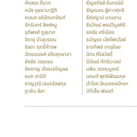
คัดสรร ดีมาก
ธัญชภัสส์ จันทรนิมิ
คนัช อุยยามาฐิติ
ธัญรมณ ผู้ภาวศุทธิ
คเณศ อธิรัตนกรัณฑ์
ธีร์ชญาน์ นามขาน
จักรินทร์ สิงห์หนู
ธีรวัฒน์ พจน์วิบูลศิริ
จุติพงศ์ ภูสุมาศ
ธงชัย ศรีเมือง
จิรายุ บัวสุวรรณ
ธนัญธร เลิศไพรวัลย์
จิลดา ฤทธิ์คำรพ
ธารทิพย์ เกตุย้อย
ฉัตรณรงค์ จริงศุภธาดา
นิกร ศิริสวัสดิ์
ชัชชัย วรธรรม
นิวัฒน์ ภัทโรวาสน์
ชัยชาญ เรืองเจริญผล
นพิน วรรณบูรณ์
ชนก สามิติ
นภนต์ พุทธิพัฒนกุล
ชาญวุฒิ เจนจรัสสกุล
นำโชค สินมงคลรักษา
ฎายิน ลีลา
บีทีเอ็น ฟอนต์
9 Fonts
F
A
Fontcraft