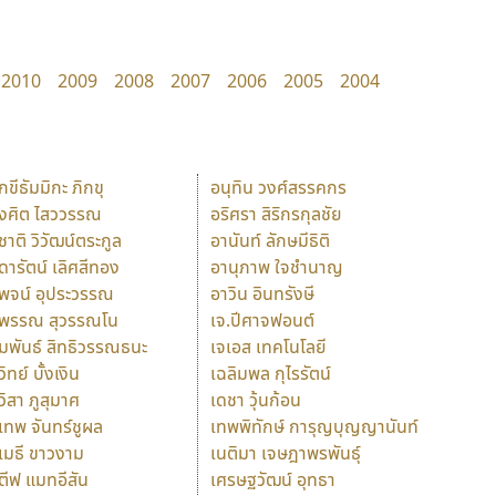
2010
2009
2008
2007
2006
2005
2004
ักขีธัมมิกะ ภิกขุ
อนุทิน วงศ์สรรคกร
ังศิต ไสววรรณ
อริศรา สิริกรกุลชัย
ุชาติ วิวัฒน์ตระกูล
อานันท์ ลักษมีธิติ
ุดารัตน์ เลิศสีทอง
อานุภาพ ใจชำนาญ
ุพจน์ อุประวรรณ
อาวิน อินทรังษี
ุพรรณ สุวรรณโน
เจ.ปีศาจฟอนต์
ัมพันธ์ สิทธิวรรณธนะ
เจเอส เทคโนโลยี
วิทย์ บั้งเงิน
เฉลิมพล กุไรรัตน์
ุวิสา ภูสุมาศ
เดชา วุ้นก้อน
ุเทพ จันทร์ชูผล
เทพพิทักษ์ การุญบุญญานันท์
ุเมธี ขาวงาม
เนติมา เจษฎาพรพันธุ์
ตีฟ แมทอีสัน
เศรษฐวัฒน์ อุทธา