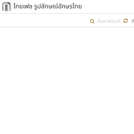
เริ่ม ไทยเฟซ นี้ขึ้นมา
เ
เป้าหมายที่ยังคงดำเนินไปอยู่ คือกา
ไม่ต่ำกว่า ๔๐๐ ฟอนต์ในระบบ หวังว่า 
ตัวอักษรมีหัวขมวด
แบบตัวการ์ตูน
ตัวอักษรไม่มีหัวขมวด
แบบตัวดิสเพลย์
9
A
B
C
D
E
F
ฟอนต์ยอดนิยม
แบบตัวประดิษฐ์
ฟอนต์ล้านดาวน์โหลด
ก
ข
ค
จ
ฉ
ช
แบบตัวพิกเซล
ซ
ฌ
ด
ต
ระบบปฏิบัติการ
แบบตัวพิมพ์ดีด
อัตลักษณ์องค์กร
แบบตัวมีเชิงฐาน
ผู้อ
คุณแ