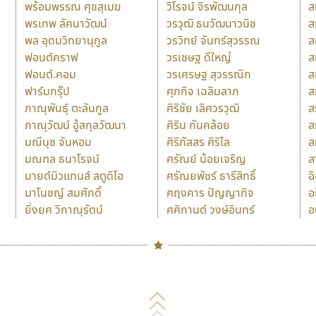
พร้อมพรรณ ศุขสุเมฆ
วิโรจน์ จิรพัฒนกุล
ส
พรเทพ ลัคนาวัฒน์
วรวุฒิ ธนวัฒนาวนิช
ส
พล อุดมวิทยานุกูล
วรวิทย์ จันทร์สุวรรณ
ส
ฟอนต์คราฟ
วรเชษฐ ดีใหญ่
ส
ฟอนต์.คอม
วรเศรษฐ สุวรรณิก
ส
ฟาร์มกรุ๊ป
ศุภกิจ เฉลิมลาภ
ส
ภาณุพันธุ์ ตะลันกูล
ศิริชัย เลิศวรวุฒิ
ส
ภาณุวัฒน์ อู้สกุลวัฒนา
ศิริน กันคล้อย
ส
มณีนุช จันหอม
ศิริภัสสร ศิริไล
ส
มณฑล ธนาโรจน์
ศรัณย์ น้อยเจริญ
ส
มายด์มิวแทนส์ สตูดิโอ
ศรัณยพัชร์ ธารีสิทธิ์
อ
มาโนชญ์ สมศักดิ์
ศฤงคาร ปัญญากิจ
อ
ยิ่งยศ วิภาณุรัตน์
ศศิกานต์ วงษ์อินทร์
อ
Naipol
TLWG
ช
O
Torsilp
ซ