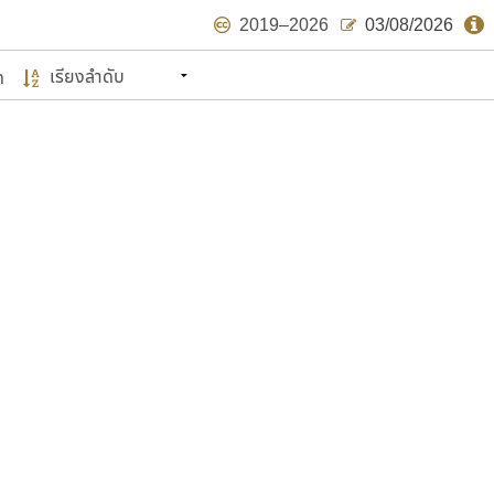
2019–2026
03/08/2026
ด
นหมายถึง ปลายปี พ.ศ. ๒๕๖๒ จะมีฟอนต์
ด้บ้าง ไม่มากก็น้อย
แบบตัวเขียนพู่กัน
แบบฟอนต์ซิ่ง
แบบตัวเนื้อความ
แบบลายมือผู้ใหญ่
S
T
U
V
W
Y
Z
แบบตัวเหลี่ยม
แบบลายมือวัยรุ่น
ย
แบบปลายมน
ร
ฤ
ล
ว
ศ
แบบลายมือเด็ก
ส
ห
อ
ฮ
แบบปลายแหลม
แบบอาลักษณ์
แบบปากกาหัวตัด
ษรไทย
์.คอม