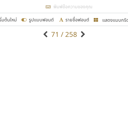
แสดงผลแบบลิสต์
ริ่มต้นใหม่
รูปแบบฟอนต์
รายชื่อฟอนต์
แสดงแบบกริ
รเพิ่มฟอนต์ไทยเข้าไปให้ได้อย่างน้อยเดือนละ ๓๐ ฟอนต์ นั่
71 / 258
นอกจากจะเป็นประโยชน์ต่อตนเองแล้ว จะมีประโยชน์กับผู้อื่นไ
แบบตัวอักษรจีน
แบบตัวอักษรหัวบัว
แบบตัวอักษรซ้อนเงา
แบบตัวอักษรหัวบอด
G
H
I
J
K
L
M
N
O
P
Q
R
แบบตัวอักษรย้อนยุค
แบบตัวอักษรเกาหลี
ขอขอบคุณ
ถ
แบบตัวอักษรล้านนา
ท
ธ
น
บ
ป
แบบตัวอักษรเส้นขอบ
ผ
พ
ฟ
ภ
ม
แบบตัวอักษรลาว
แบบตัวอักษรแฟนซี
แบบตัวอักษรสคริปท์
แบบตัวอักษรโบราณ
อกแบบฟอนต์ไทยทุกท่านที่สร้างสรรค์ผลงานเพื่อสืบสานอัก
อน ปรัชญา สิงห์โต ที่อนุญาตให้เผยแพร่ข้อมูลจาก ฟอนต