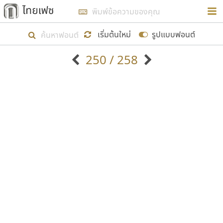
การในรูปแบบใหม่เพื่อใช้เป็นแนวทางในการศึกษารูป
ร่างหน้าตาของฟอนต์ไทยสำหรับการเรียนรู้เพื่อเริ่ม
เริ่มต้นใหม่
รูปแบบฟอนต์
สร้างฟอนต์ของตัวเอง ในเดือนมีนาคม พ.ศ. ๒๕๖๒ จึง
250 / 258
ได้เริ่ม ไทยเฟซ นี้ขึ้นมา
ตัวอักษรมีหัวขมวด
แบบตัวอักษรหัวบัว
แสดงผลแบบลิสต์
ตัวอักษรไม่มีหัวขมวด
แบบตัวอักษรหัวบอด
9
A
B
C
D
E
F
G
H
I
J
ฟอนต์ยอดนิยม
แบบตัวอักษรเกาหลี
เป้าหมายที่ยังคงดำเนินไปอยู่ คือการเพิ่มฟอนต์ไทย
K
L
M
N
O
P
Q
R
S
T
U
ฟอนต์ล้านดาวน์โหลด
แบบตัวอักษรเส้นขอบ
เข้าไปให้ได้อย่างน้อยเดือนละ ๓๐ ฟอนต์ นั่นหมายถึง
ระบบปฏิบัติการ
แบบตัวอักษรแฟนซี
V
W
Y
Z
อัตลักษณ์องค์กร
แบบตัวอักษรโบราณ
ปลายปี พ.ศ. ๒๕๖๒ จะมีฟอนต์ไม่ต่ำกว่า ๔๐๐ ฟอนต์ใน
แบบตัวการ์ตูน
แบบตัวเขียนพู่กัน
ก
ข
ค
จ
ฉ
ช
ซ
ฌ
ด
ต
ถ
ระบบ หวังว่า นอกจากจะเป็นประโยชน์ต่อตนเองแล้ว
แบบตัวดิสเพลย์
แบบตัวเนื้อความ
จะมีประโยชน์กับผู้อื่นได้บ้าง ไม่มากก็น้อย
แบบตัวประดิษฐ์
แบบตัวเหลี่ยม
ท
ธ
น
บ
ป
ผ
พ
ฟ
ภ
ม
ย
แบบตัวพิกเซล
แบบปลายมน
ร
ฤ
ล
ว
ศ
ส
ห
อ
ฮ
แบบตัวพิมพ์ดีด
แบบปลายแหลม
ขอขอบคุณ
แบบตัวมีเชิงฐาน
แบบปากกาหัวตัด
แบบตัวอักษรจีน
แบบฟอนต์ซิ่ง
แบบตัวอักษรซ้อนเงา
แบบลายมือผู้ใหญ่