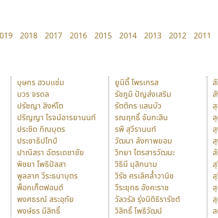
019
2018
2017
2016
2015
2014
2013
2012
2011
บุษกร ฮวบแช่ม
ยูนิตี้ โพรเกรส
ส
บวร จรดล
รัชภูมิ ปัญส่งเสริม
ส
ปรัชญา สิงห์โต
รัตติกร แสนบัว
ส
ปริญญา โรจน์อารยานนท์
รณฤทธิ์ จันทะสิน
ส
ประชิด ทิณบุตร
รพี สุวีรานนท์
ส
ประชาธิปไทป์
วัฒนา ลังกาพยอม
ส
ปาณิสรา ฉัตรเดชาชัย
วิทยา ไตรสารวัฒนะ
ส
พิชยา โพธิปัสสา
วิธินี มุสิกนาม
สุ
พูลลาภ วีระธนาบุตร
วิรัช ศรเลิศล้ำวานิช
ส
พ็อกเก็ตฟอนต์
วีระยุทธ อังคะราช
ส
พงศธรณ์ สระอุทัย
วัลวรัล รุ่งนิติธิรารัชต์
ส
พงษ์ธร มีสิทธิ์
วิสิทธิ์ โพธิวัฒน์
ส