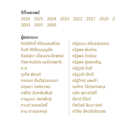
ปีที่เผยแพร่
2026
2025
2024
2023
2022
2021
2020
2
2003
2001
2000
ผู้ออกแบบ
กิตติศักดิ์ ศิริกมลเสถียร
ณัฐชนน สตันยสุวรรณ
กิตติ ศิริรัตนบุญชัย
ณัฐพล พุ่มห่วง
กัลย์สุดา เปี่ยมประจักพงษ์
ณัฐพล วัดอ่อน
กัลยาณมิตร นรรัตน์พุทธิ
ณัฐพล อู่ผลเจริญ
ก-ฮ
ณัฐวุฒิ วันดี
กูเกิล ฟอนต์
ณัฐวุฒิ เชิงดี
กรกนก ตันติสุวรรณนา
ณัฐวิทย์ นพเก้า
กฤษดา วงศ์อารยะ
ณภัทร วิจิตรกรสกุล
กษิดิศ ฉันทสัมพันธ์
ดุสิต สุภาสวัสดิ์
กาญจนา สงฆ์พันธุ์
ดีอาร์ ดีไซน์
กานต์ รอดสวัสดิ์
ทิพวัลย์ สัมนาวงศ์
ขาม จาตุรงคกุล
ทวีชัย อัศวรังสิตแสง