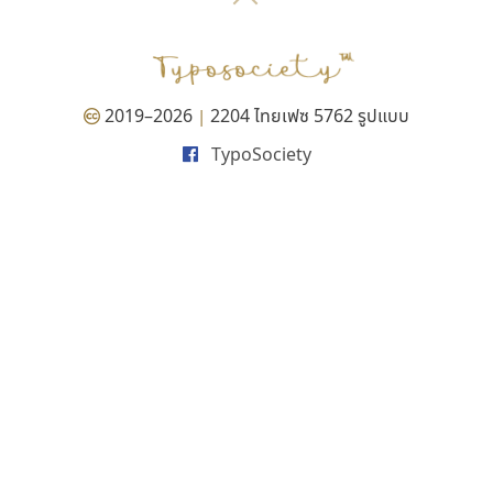
P
TS
PANI
Type Buthon
ฐ
PK
Typomancer
ฑ
PS
U
Q
UID
ด
2019–2026
2204 ไทยเฟซ 5762 รูปแบบ
|
R
UNK
ต
TypoSociety
S
UPC
ถ
Sarun’s
V
ท
SD
W
ธ
SOV
X
น
SP
Y
บ
Superstore
Z
ป
Surafont
zooddooz
ผ
T
ก
ฝ
TA
ข
TCHA
ค
TEPC
ง
ภ
TF
จ
ม