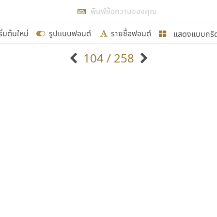
แสดงผลแบบลิสต์
ริ่มต้นใหม่
รูปแบบฟอนต์
รายชื่อฟอนต์
แสดงแบบกริ
รเพิ่มฟอนต์ไทยเข้าไปให้ได้อย่างน้อยเดือนละ ๓๐ ฟอนต์ นั่
104 / 258
นอกจากจะเป็นประโยชน์ต่อตนเองแล้ว จะมีประโยชน์กับผู้อื่นไ
แบบตัวอักษรจีน
แบบตัวอักษรหัวบัว
แบบตัวอักษรซ้อนเงา
แบบตัวอักษรหัวบอด
G
H
I
J
K
L
M
N
O
P
Q
R
แบบตัวอักษรย้อนยุค
แบบตัวอักษรเกาหลี
ขอขอบคุณ
ถ
แบบตัวอักษรล้านนา
ท
ธ
น
บ
ป
แบบตัวอักษรเส้นขอบ
ผ
พ
ฟ
ภ
ม
แบบตัวอักษรลาว
แบบตัวอักษรแฟนซี
แบบตัวอักษรสคริปท์
แบบตัวอักษรโบราณ
อกแบบฟอนต์ไทยทุกท่านที่สร้างสรรค์ผลงานเพื่อสืบสานอัก
อน ปรัชญา สิงห์โต ที่อนุญาตให้เผยแพร่ข้อมูลจาก ฟอนต