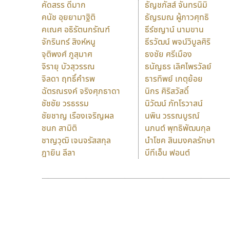
คัดสรร ดีมาก
ธัญชภัสส์ จันทรนิมิ
คนัช อุยยามาฐิติ
ธัญรมณ ผู้ภาวศุทธิ
คเณศ อธิรัตนกรัณฑ์
ธีร์ชญาน์ นามขาน
จักรินทร์ สิงห์หนู
ธีรวัฒน์ พจน์วิบูลศิริ
จุติพงศ์ ภูสุมาศ
ธงชัย ศรีเมือง
จิรายุ บัวสุวรรณ
ธนัญธร เลิศไพรวัลย์
จิลดา ฤทธิ์คำรพ
ธารทิพย์ เกตุย้อย
ฉัตรณรงค์ จริงศุภธาดา
นิกร ศิริสวัสดิ์
ชัชชัย วรธรรม
นิวัฒน์ ภัทโรวาสน์
ชัยชาญ เรืองเจริญผล
นพิน วรรณบูรณ์
ชนก สามิติ
นภนต์ พุทธิพัฒนกุล
ชาญวุฒิ เจนจรัสสกุล
นำโชค สินมงคลรักษา
ฎายิน ลีลา
บีทีเอ็น ฟอนต์
9 Fonts
F
A
Fontcraft