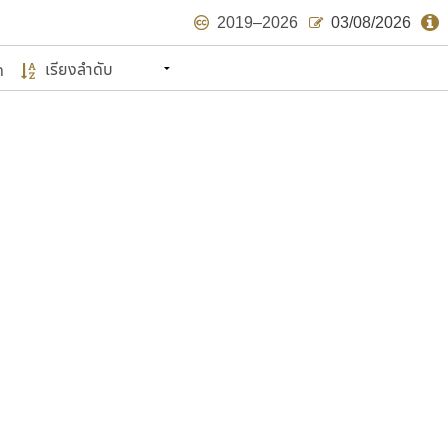
2019–2026
03/08/2026
ด
นหมายถึง ปลายปี พ.ศ. ๒๕๖๒ จะมีฟอนต์
ด้บ้าง ไม่มากก็น้อย
แบบตัวเขียนพู่กัน
แบบฟอนต์ซิ่ง
แบบตัวเนื้อความ
แบบลายมือผู้ใหญ่
S
T
U
V
W
Y
Z
แบบตัวเหลี่ยม
แบบลายมือวัยรุ่น
ย
แบบปลายมน
ร
ฤ
ล
ว
ศ
แบบลายมือเด็ก
ส
ห
อ
ฮ
แบบปลายแหลม
แบบอาลักษณ์
แบบปากกาหัวตัด
ษรไทย
์.คอม