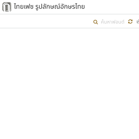
เริ่ม ไทยเฟซ นี้ขึ้นมา
เ
เป้าหมายที่ยังคงดำเนินไปอยู่ คือกา
ไม่ต่ำกว่า ๔๐๐ ฟอนต์ในระบบ หวังว่า 
ตัวอักษรมีหัวขมวด
แบบตัวการ์ตูน
ตัวอักษรไม่มีหัวขมวด
แบบตัวดิสเพลย์
9
A
B
C
D
E
F
ฟอนต์ยอดนิยม
แบบตัวประดิษฐ์
ฟอนต์ล้านดาวน์โหลด
ก
ข
ค
จ
ฉ
ช
แบบตัวพิกเซล
ซ
ฌ
ด
ต
ระบบปฏิบัติการ
แบบตัวพิมพ์ดีด
อัตลักษณ์องค์กร
แบบตัวมีเชิงฐาน
ผู้อ
คุณแ