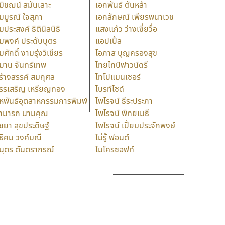
มิชฌน์ สมันเลาะ
เอกพันธ์ ตันหล้า
มบูรณ์ ใจสุภา
เอกลักษณ์ เพียรพนาเวช
มประสงค์ ธิตินิลนิธิ
แสงแก้ว ว่างเซี่ยวื่อ
มพงค์ ประดับบุตร
แอปเปิ้ล
มศักดิ์ งามรุ่งวิเชียร
โอภาส บุญครองสุข
มาน จันทร์เทพ
ไทยไทป์ฟาวน์ดรี
ร้างสรรค์ สมกุศล
ไทโปแมนเซอร์
รรเสริญ เหรียญทอง
ไบรท์ไซด์
หพันธ์อุตสาหกรรมการพิมพ์
ไพโรจน์ ธีระประภา
ามารถ นามคุณ
ไพโรจน์ พิทยเมธี
ิชยา สุขประดิษฐ์
ไพโรจน์ เปี่ยมประจักพงษ์
ธิคม วงศ์มณี
ไม่รู้ ฟอนต์
นุตร ตันตราภรณ์
ไมโครซอฟท์
ร
ฤ