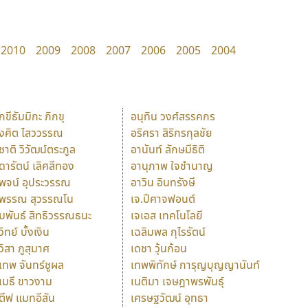
2010
2009
2008
2007
2006
2005
2004
ักขีธัมมิกะ ภิกขุ
อนุทิน วงศ์สรรคกร
ังศิต ไสววรรณ
อริศรา สิริกรกุลชัย
ุชาติ วิวัฒน์ตระกูล
อานันท์ ลักษมีธิติ
ุดารัตน์ เลิศสีทอง
อานุภาพ ใจชำนาญ
ุพจน์ อุประวรรณ
อาวิน อินทรังษี
ุพรรณ สุวรรณโน
เจ.ปีศาจฟอนต์
ัมพันธ์ สิทธิวรรณธนะ
เจเอส เทคโนโลยี
วิทย์ บั้งเงิน
เฉลิมพล กุไรรัตน์
ุวิสา ภูสุมาศ
เดชา วุ้นก้อน
ุเทพ จันทร์ชูผล
เทพพิทักษ์ การุญบุญญานันท์
ุเมธี ขาวงาม
เนติมา เจษฎาพรพันธุ์
ตีฟ แมทอีสัน
เศรษฐวัฒน์ อุทธา