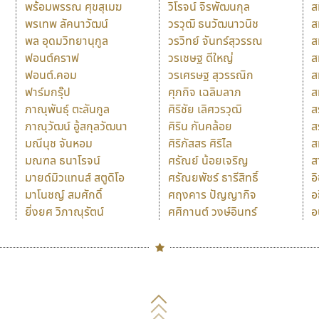
พร้อมพรรณ ศุขสุเมฆ
วิโรจน์ จิรพัฒนกุล
ส
พรเทพ ลัคนาวัฒน์
วรวุฒิ ธนวัฒนาวนิช
ส
พล อุดมวิทยานุกูล
วรวิทย์ จันทร์สุวรรณ
ส
ฟอนต์คราฟ
วรเชษฐ ดีใหญ่
ส
ฟอนต์.คอม
วรเศรษฐ สุวรรณิก
ส
ฟาร์มกรุ๊ป
ศุภกิจ เฉลิมลาภ
ส
ภาณุพันธุ์ ตะลันกูล
ศิริชัย เลิศวรวุฒิ
ส
ภาณุวัฒน์ อู้สกุลวัฒนา
ศิริน กันคล้อย
ส
มณีนุช จันหอม
ศิริภัสสร ศิริไล
ส
มณฑล ธนาโรจน์
ศรัณย์ น้อยเจริญ
ส
มายด์มิวแทนส์ สตูดิโอ
ศรัณยพัชร์ ธารีสิทธิ์
อ
มาโนชญ์ สมศักดิ์
ศฤงคาร ปัญญากิจ
อ
ยิ่งยศ วิภาณุรัตน์
ศศิกานต์ วงษ์อินทร์
อ
Naipol
TLWG
ช
O
Torsilp
ซ