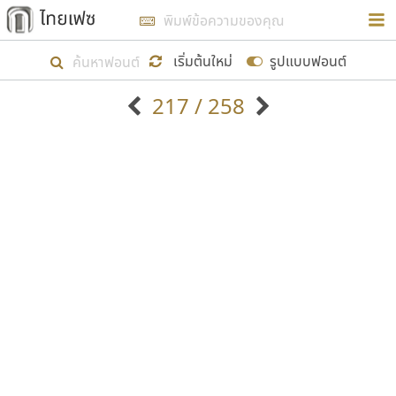
การในรูปแบบใหม่เพื่อใช้เป็นแนวทางในการศึกษารูป
ร่างหน้าตาของฟอนต์ไทยสำหรับการเรียนรู้เพื่อเริ่ม
เริ่มต้นใหม่
รูปแบบฟอนต์
สร้างฟอนต์ของตัวเอง ในเดือนมีนาคม พ.ศ. ๒๕๖๒ จึง
217 / 258
ได้เริ่ม ไทยเฟซ นี้ขึ้นมา
ตัวอักษรมีหัวขมวด
แบบตัวอักษรหัวบัว
แสดงผลแบบลิสต์
ตัวอักษรไม่มีหัวขมวด
แบบตัวอักษรหัวบอด
9
A
B
C
D
E
F
G
H
I
J
ฟอนต์ยอดนิยม
แบบตัวอักษรเกาหลี
เป้าหมายที่ยังคงดำเนินไปอยู่ คือการเพิ่มฟอนต์ไทย
K
L
M
N
O
P
Q
R
S
T
U
ฟอนต์ล้านดาวน์โหลด
แบบตัวอักษรเส้นขอบ
เข้าไปให้ได้อย่างน้อยเดือนละ ๓๐ ฟอนต์ นั่นหมายถึง
ระบบปฏิบัติการ
แบบตัวอักษรแฟนซี
V
W
Y
Z
อัตลักษณ์องค์กร
แบบตัวอักษรโบราณ
ปลายปี พ.ศ. ๒๕๖๒ จะมีฟอนต์ไม่ต่ำกว่า ๔๐๐ ฟอนต์ใน
แบบตัวการ์ตูน
แบบตัวเขียนพู่กัน
ก
ข
ค
จ
ฉ
ช
ซ
ฌ
ด
ต
ถ
ระบบ หวังว่า นอกจากจะเป็นประโยชน์ต่อตนเองแล้ว
แบบตัวดิสเพลย์
แบบตัวเนื้อความ
จะมีประโยชน์กับผู้อื่นได้บ้าง ไม่มากก็น้อย
แบบตัวประดิษฐ์
แบบตัวเหลี่ยม
ท
ธ
น
บ
ป
ผ
พ
ฟ
ภ
ม
ย
แบบตัวพิกเซล
แบบปลายมน
ร
ฤ
ล
ว
ศ
ส
ห
อ
ฮ
แบบตัวพิมพ์ดีด
แบบปลายแหลม
ขอขอบคุณ
แบบตัวมีเชิงฐาน
แบบปากกาหัวตัด
แบบตัวอักษรจีน
แบบฟอนต์ซิ่ง
แบบตัวอักษรซ้อนเงา
แบบลายมือผู้ใหญ่