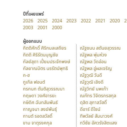
ปีที่เผยแพร่
2026
2025
2024
2023
2022
2021
2020
2
2003
2001
2000
ผู้ออกแบบ
กิตติศักดิ์ ศิริกมลเสถียร
ณัฐชนน สตันยสุวรรณ
กิตติ ศิริรัตนบุญชัย
ณัฐพล พุ่มห่วง
กัลย์สุดา เปี่ยมประจักพงษ์
ณัฐพล วัดอ่อน
กัลยาณมิตร นรรัตน์พุทธิ
ณัฐพล อู่ผลเจริญ
ก-ฮ
ณัฐวุฒิ วันดี
กูเกิล ฟอนต์
ณัฐวุฒิ เชิงดี
กรกนก ตันติสุวรรณนา
ณัฐวิทย์ นพเก้า
กฤษดา วงศ์อารยะ
ณภัทร วิจิตรกรสกุล
กษิดิศ ฉันทสัมพันธ์
ดุสิต สุภาสวัสดิ์
กาญจนา สงฆ์พันธุ์
ดีอาร์ ดีไซน์
กานต์ รอดสวัสดิ์
ทิพวัลย์ สัมนาวงศ์
ขาม จาตุรงคกุล
ทวีชัย อัศวรังสิตแสง