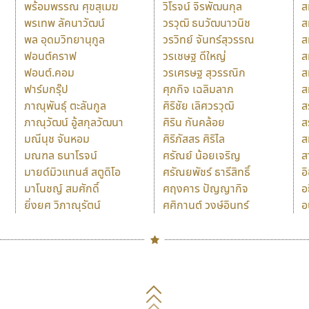
พร้อมพรรณ ศุขสุเมฆ
วิโรจน์ จิรพัฒนกุล
ส
พรเทพ ลัคนาวัฒน์
วรวุฒิ ธนวัฒนาวนิช
ส
พล อุดมวิทยานุกูล
วรวิทย์ จันทร์สุวรรณ
ส
ฟอนต์คราฟ
วรเชษฐ ดีใหญ่
ส
ฟอนต์.คอม
วรเศรษฐ สุวรรณิก
ส
ฟาร์มกรุ๊ป
ศุภกิจ เฉลิมลาภ
ส
ภาณุพันธุ์ ตะลันกูล
ศิริชัย เลิศวรวุฒิ
ส
ภาณุวัฒน์ อู้สกุลวัฒนา
ศิริน กันคล้อย
ส
มณีนุช จันหอม
ศิริภัสสร ศิริไล
ส
มณฑล ธนาโรจน์
ศรัณย์ น้อยเจริญ
ส
มายด์มิวแทนส์ สตูดิโอ
ศรัณยพัชร์ ธารีสิทธิ์
อ
มาโนชญ์ สมศักดิ์
ศฤงคาร ปัญญากิจ
อ
ยิ่งยศ วิภาณุรัตน์
ศศิกานต์ วงษ์อินทร์
อ
Naipol
TLWG
ช
O
Torsilp
ซ