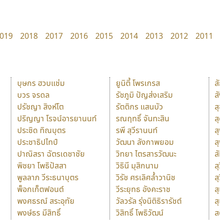
019
2018
2017
2016
2015
2014
2013
2012
2011
บุษกร ฮวบแช่ม
ยูนิตี้ โพรเกรส
ส
บวร จรดล
รัชภูมิ ปัญส่งเสริม
ส
ปรัชญา สิงห์โต
รัตติกร แสนบัว
ส
ปริญญา โรจน์อารยานนท์
รณฤทธิ์ จันทะสิน
ส
ประชิด ทิณบุตร
รพี สุวีรานนท์
ส
ประชาธิปไทป์
วัฒนา ลังกาพยอม
ส
ปาณิสรา ฉัตรเดชาชัย
วิทยา ไตรสารวัฒนะ
ส
พิชยา โพธิปัสสา
วิธินี มุสิกนาม
สุ
พูลลาภ วีระธนาบุตร
วิรัช ศรเลิศล้ำวานิช
ส
พ็อกเก็ตฟอนต์
วีระยุทธ อังคะราช
ส
พงศธรณ์ สระอุทัย
วัลวรัล รุ่งนิติธิรารัชต์
ส
พงษ์ธร มีสิทธิ์
วิสิทธิ์ โพธิวัฒน์
ส