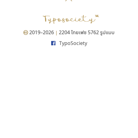
P
TS
PANI
Type Buthon
ฐ
PK
Typomancer
ฑ
PS
U
Q
UID
ด
2019–2026
2204 ไทยเฟซ 5762 รูปแบบ
|
R
UNK
ต
TypoSociety
S
UPC
ถ
Sarun’s
V
ท
SD
W
ธ
SOV
X
น
SP
Y
บ
Superstore
Z
ป
Surafont
zooddooz
ผ
T
ก
ฝ
TA
ข
TCHA
ค
TEPC
ง
ภ
TF
จ
ม