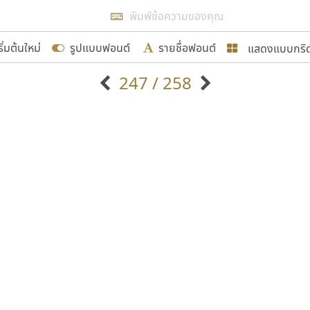
แสดงผลแบบลิสต์
ริ่มต้นใหม่
รูปแบบฟอนต์
รายชื่อฟอนต์
แสดงแบบกริ
รเพิ่มฟอนต์ไทยเข้าไปให้ได้อย่างน้อยเดือนละ ๓๐ ฟอนต์ นั่
247 / 258
นอกจากจะเป็นประโยชน์ต่อตนเองแล้ว จะมีประโยชน์กับผู้อื่นไ
แบบตัวอักษรจีน
แบบตัวอักษรหัวบัว
แบบตัวอักษรซ้อนเงา
แบบตัวอักษรหัวบอด
G
H
I
J
K
L
M
N
O
P
Q
R
แบบตัวอักษรย้อนยุค
แบบตัวอักษรเกาหลี
ขอขอบคุณ
ถ
แบบตัวอักษรล้านนา
ท
ธ
น
บ
ป
แบบตัวอักษรเส้นขอบ
ผ
พ
ฟ
ภ
ม
แบบตัวอักษรลาว
แบบตัวอักษรแฟนซี
แบบตัวอักษรสคริปท์
แบบตัวอักษรโบราณ
อกแบบฟอนต์ไทยทุกท่านที่สร้างสรรค์ผลงานเพื่อสืบสานอัก
อน ปรัชญา สิงห์โต ที่อนุญาตให้เผยแพร่ข้อมูลจาก ฟอนต