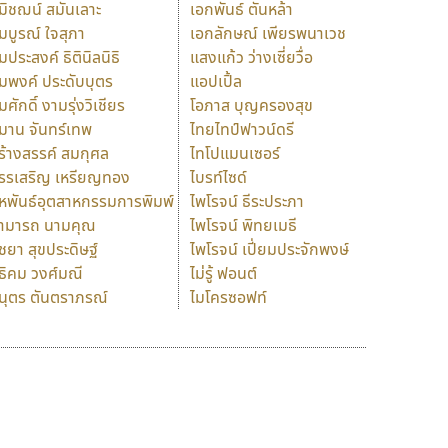
มิชฌน์ สมันเลาะ
เอกพันธ์ ตันหล้า
มบูรณ์ ใจสุภา
เอกลักษณ์ เพียรพนาเวช
มประสงค์ ธิตินิลนิธิ
แสงแก้ว ว่างเซี่ยวื่อ
มพงค์ ประดับบุตร
แอปเปิ้ล
มศักดิ์ งามรุ่งวิเชียร
โอภาส บุญครองสุข
มาน จันทร์เทพ
ไทยไทป์ฟาวน์ดรี
ร้างสรรค์ สมกุศล
ไทโปแมนเซอร์
รรเสริญ เหรียญทอง
ไบรท์ไซด์
หพันธ์อุตสาหกรรมการพิมพ์
ไพโรจน์ ธีระประภา
ามารถ นามคุณ
ไพโรจน์ พิทยเมธี
ิชยา สุขประดิษฐ์
ไพโรจน์ เปี่ยมประจักพงษ์
ธิคม วงศ์มณี
ไม่รู้ ฟอนต์
นุตร ตันตราภรณ์
ไมโครซอฟท์
ร
ฤ