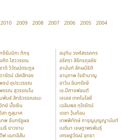
2010
2009
2008
2007
2006
2005
2004
ักขีธัมมิกะ ภิกขุ
อนุทิน วงศ์สรรคกร
ังศิต ไสววรรณ
อริศรา สิริกรกุลชัย
ุชาติ วิวัฒน์ตระกูล
อานันท์ ลักษมีธิติ
ุดารัตน์ เลิศสีทอง
อานุภาพ ใจชำนาญ
ุพจน์ อุประวรรณ
อาวิน อินทรังษี
ุพรรณ สุวรรณโน
เจ.ปีศาจฟอนต์
ัมพันธ์ สิทธิวรรณธนะ
เจเอส เทคโนโลยี
วิทย์ บั้งเงิน
เฉลิมพล กุไรรัตน์
ุวิสา ภูสุมาศ
เดชา วุ้นก้อน
ุเทพ จันทร์ชูผล
เทพพิทักษ์ การุญบุญญานันท์
ุเมธี ขาวงาม
เนติมา เจษฎาพรพันธุ์
ตีฟ แมทอีสัน
เศรษฐวัฒน์ อุทธา