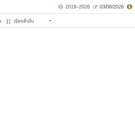
2019–2026
03/08/2026
ด
นหมายถึง ปลายปี พ.ศ. ๒๕๖๒ จะมีฟอนต์
ด้บ้าง ไม่มากก็น้อย
แบบตัวเขียนพู่กัน
แบบฟอนต์ซิ่ง
แบบตัวเนื้อความ
แบบลายมือผู้ใหญ่
S
T
U
V
W
Y
Z
แบบตัวเหลี่ยม
แบบลายมือวัยรุ่น
ย
แบบปลายมน
ร
ฤ
ล
ว
ศ
แบบลายมือเด็ก
ส
ห
อ
ฮ
แบบปลายแหลม
แบบอาลักษณ์
แบบปากกาหัวตัด
ษรไทย
์.คอม