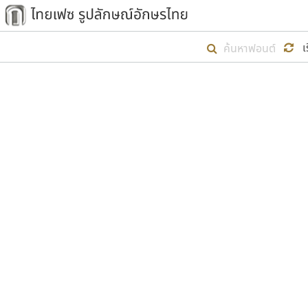
เริ่ม ไทยเฟซ นี้ขึ้นมา
เ
เป้าหมายที่ยังคงดำเนินไปอยู่ คือกา
ไม่ต่ำกว่า ๔๐๐ ฟอนต์ในระบบ หวังว่า 
ตัวอักษรมีหัวขมวด
แบบตัวการ์ตูน
ตัวอักษรไม่มีหัวขมวด
แบบตัวดิสเพลย์
9
A
B
C
D
E
F
ฟอนต์ยอดนิยม
แบบตัวประดิษฐ์
ฟอนต์ล้านดาวน์โหลด
ก
ข
ค
จ
ฉ
ช
แบบตัวพิกเซล
ซ
ฌ
ด
ต
ระบบปฏิบัติการ
แบบตัวพิมพ์ดีด
อัตลักษณ์องค์กร
แบบตัวมีเชิงฐาน
ผู้อ
คุณแ