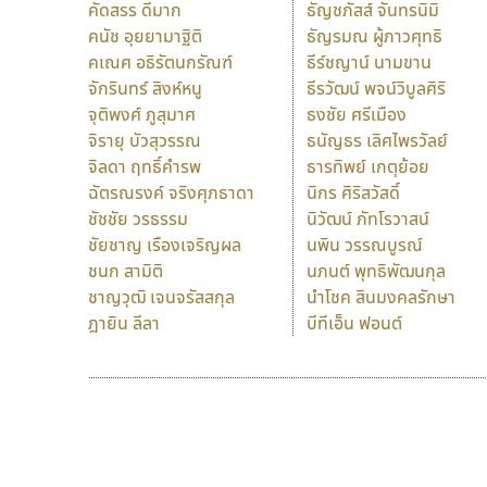
คัดสรร ดีมาก
ธัญชภัสส์ จันทรนิมิ
คนัช อุยยามาฐิติ
ธัญรมณ ผู้ภาวศุทธิ
คเณศ อธิรัตนกรัณฑ์
ธีร์ชญาน์ นามขาน
จักรินทร์ สิงห์หนู
ธีรวัฒน์ พจน์วิบูลศิริ
จุติพงศ์ ภูสุมาศ
ธงชัย ศรีเมือง
จิรายุ บัวสุวรรณ
ธนัญธร เลิศไพรวัลย์
จิลดา ฤทธิ์คำรพ
ธารทิพย์ เกตุย้อย
ฉัตรณรงค์ จริงศุภธาดา
นิกร ศิริสวัสดิ์
ชัชชัย วรธรรม
นิวัฒน์ ภัทโรวาสน์
ชัยชาญ เรืองเจริญผล
นพิน วรรณบูรณ์
ชนก สามิติ
นภนต์ พุทธิพัฒนกุล
ชาญวุฒิ เจนจรัสสกุล
นำโชค สินมงคลรักษา
ฎายิน ลีลา
บีทีเอ็น ฟอนต์
9 Fonts
F
A
Fontcraft