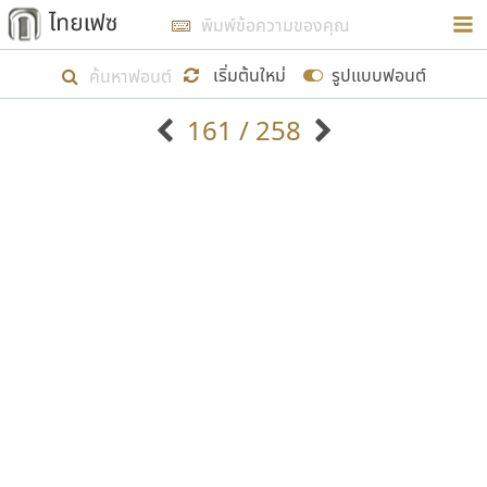
การในรูปแบบใหม่เพื่อใช้เป็นแนวทางในการศึกษารูป
ร่างหน้าตาของฟอนต์ไทยสำหรับการเรียนรู้เพื่อเริ่ม
เริ่มต้นใหม่
รูปแบบฟอนต์
สร้างฟอนต์ของตัวเอง ในเดือนมีนาคม พ.ศ. ๒๕๖๒ จึง
161 / 258
ได้เริ่ม ไทยเฟซ นี้ขึ้นมา
ตัวอักษรมีหัวขมวด
แบบตัวอักษรหัวบัว
แสดงผลแบบลิสต์
ตัวอักษรไม่มีหัวขมวด
แบบตัวอักษรหัวบอด
9
A
B
C
D
E
F
G
H
I
J
ฟอนต์ยอดนิยม
แบบตัวอักษรเกาหลี
เป้าหมายที่ยังคงดำเนินไปอยู่ คือการเพิ่มฟอนต์ไทย
K
L
M
N
O
P
Q
R
S
T
U
ฟอนต์ล้านดาวน์โหลด
แบบตัวอักษรเส้นขอบ
เข้าไปให้ได้อย่างน้อยเดือนละ ๓๐ ฟอนต์ นั่นหมายถึง
ระบบปฏิบัติการ
แบบตัวอักษรแฟนซี
V
W
Y
Z
อัตลักษณ์องค์กร
แบบตัวอักษรโบราณ
ปลายปี พ.ศ. ๒๕๖๒ จะมีฟอนต์ไม่ต่ำกว่า ๔๐๐ ฟอนต์ใน
แบบตัวการ์ตูน
แบบตัวเขียนพู่กัน
ก
ข
ค
จ
ฉ
ช
ซ
ฌ
ด
ต
ถ
ระบบ หวังว่า นอกจากจะเป็นประโยชน์ต่อตนเองแล้ว
แบบตัวดิสเพลย์
แบบตัวเนื้อความ
จะมีประโยชน์กับผู้อื่นได้บ้าง ไม่มากก็น้อย
แบบตัวประดิษฐ์
แบบตัวเหลี่ยม
ท
ธ
น
บ
ป
ผ
พ
ฟ
ภ
ม
ย
แบบตัวพิกเซล
แบบปลายมน
ร
ฤ
ล
ว
ศ
ส
ห
อ
ฮ
แบบตัวพิมพ์ดีด
แบบปลายแหลม
ขอขอบคุณ
แบบตัวมีเชิงฐาน
แบบปากกาหัวตัด
แบบตัวอักษรจีน
แบบฟอนต์ซิ่ง
แบบตัวอักษรซ้อนเงา
แบบลายมือผู้ใหญ่