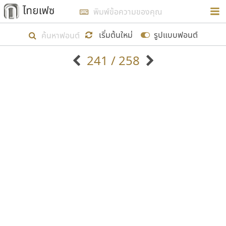
การในรูปแบบใหม่เพื่อใช้เป็นแนวทางในการศึกษารูป
ร่างหน้าตาของฟอนต์ไทยสำหรับการเรียนรู้เพื่อเริ่ม
เริ่มต้นใหม่
รูปแบบฟอนต์
สร้างฟอนต์ของตัวเอง ในเดือนมีนาคม พ.ศ. ๒๕๖๒ จึง
241 / 258
ได้เริ่ม ไทยเฟซ นี้ขึ้นมา
ตัวอักษรมีหัวขมวด
แบบตัวอักษรหัวบัว
แสดงผลแบบลิสต์
ตัวอักษรไม่มีหัวขมวด
แบบตัวอักษรหัวบอด
9
A
B
C
D
E
F
G
H
I
J
ฟอนต์ยอดนิยม
แบบตัวอักษรเกาหลี
เป้าหมายที่ยังคงดำเนินไปอยู่ คือการเพิ่มฟอนต์ไทย
K
L
M
N
O
P
Q
R
S
T
U
ฟอนต์ล้านดาวน์โหลด
แบบตัวอักษรเส้นขอบ
เข้าไปให้ได้อย่างน้อยเดือนละ ๓๐ ฟอนต์ นั่นหมายถึง
ระบบปฏิบัติการ
แบบตัวอักษรแฟนซี
V
W
Y
Z
อัตลักษณ์องค์กร
แบบตัวอักษรโบราณ
ปลายปี พ.ศ. ๒๕๖๒ จะมีฟอนต์ไม่ต่ำกว่า ๔๐๐ ฟอนต์ใน
แบบตัวการ์ตูน
แบบตัวเขียนพู่กัน
ก
ข
ค
จ
ฉ
ช
ซ
ฌ
ด
ต
ถ
ระบบ หวังว่า นอกจากจะเป็นประโยชน์ต่อตนเองแล้ว
แบบตัวดิสเพลย์
แบบตัวเนื้อความ
จะมีประโยชน์กับผู้อื่นได้บ้าง ไม่มากก็น้อย
แบบตัวประดิษฐ์
แบบตัวเหลี่ยม
ท
ธ
น
บ
ป
ผ
พ
ฟ
ภ
ม
ย
แบบตัวพิกเซล
แบบปลายมน
ร
ฤ
ล
ว
ศ
ส
ห
อ
ฮ
แบบตัวพิมพ์ดีด
แบบปลายแหลม
ขอขอบคุณ
แบบตัวมีเชิงฐาน
แบบปากกาหัวตัด
แบบตัวอักษรจีน
แบบฟอนต์ซิ่ง
แบบตัวอักษรซ้อนเงา
แบบลายมือผู้ใหญ่