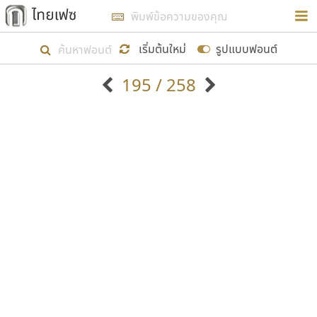
การในรูปแบบใหม่เพื่อใช้เป็นแนวทางในการศึกษารูป
ร่างหน้าตาของฟอนต์ไทยสำหรับการเรียนรู้เพื่อเริ่ม
เริ่มต้นใหม่
รูปแบบฟอนต์
สร้างฟอนต์ของตัวเอง ในเดือนมีนาคม พ.ศ. ๒๕๖๒ จึง
195 / 258
ได้เริ่ม ไทยเฟซ นี้ขึ้นมา
ตัวอักษรมีหัวขมวด
แบบตัวอักษรหัวบัว
แสดงผลแบบลิสต์
ตัวอักษรไม่มีหัวขมวด
แบบตัวอักษรหัวบอด
9
A
B
C
D
E
F
G
H
I
J
ฟอนต์ยอดนิยม
แบบตัวอักษรเกาหลี
เป้าหมายที่ยังคงดำเนินไปอยู่ คือการเพิ่มฟอนต์ไทย
K
L
M
N
O
P
Q
R
S
T
U
ฟอนต์ล้านดาวน์โหลด
แบบตัวอักษรเส้นขอบ
เข้าไปให้ได้อย่างน้อยเดือนละ ๓๐ ฟอนต์ นั่นหมายถึง
ระบบปฏิบัติการ
แบบตัวอักษรแฟนซี
V
W
Y
Z
อัตลักษณ์องค์กร
แบบตัวอักษรโบราณ
ปลายปี พ.ศ. ๒๕๖๒ จะมีฟอนต์ไม่ต่ำกว่า ๔๐๐ ฟอนต์ใน
แบบตัวการ์ตูน
แบบตัวเขียนพู่กัน
ก
ข
ค
จ
ฉ
ช
ซ
ฌ
ด
ต
ถ
ระบบ หวังว่า นอกจากจะเป็นประโยชน์ต่อตนเองแล้ว
แบบตัวดิสเพลย์
แบบตัวเนื้อความ
จะมีประโยชน์กับผู้อื่นได้บ้าง ไม่มากก็น้อย
แบบตัวประดิษฐ์
แบบตัวเหลี่ยม
ท
ธ
น
บ
ป
ผ
พ
ฟ
ภ
ม
ย
แบบตัวพิกเซล
แบบปลายมน
ร
ฤ
ล
ว
ศ
ส
ห
อ
ฮ
แบบตัวพิมพ์ดีด
แบบปลายแหลม
ขอขอบคุณ
แบบตัวมีเชิงฐาน
แบบปากกาหัวตัด
แบบตัวอักษรจีน
แบบฟอนต์ซิ่ง
แบบตัวอักษรซ้อนเงา
แบบลายมือผู้ใหญ่