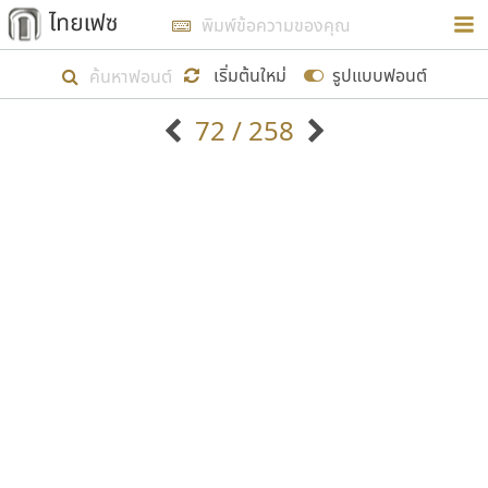
การในรูปแบบใหม่เพื่อใช้เป็นแนวทางในการศึกษารูป
ร่างหน้าตาของฟอนต์ไทยสำหรับการเรียนรู้เพื่อเริ่ม
เริ่มต้นใหม่
รูปแบบฟอนต์
สร้างฟอนต์ของตัวเอง ในเดือนมีนาคม พ.ศ. ๒๕๖๒ จึง
72 / 258
ได้เริ่ม ไทยเฟซ นี้ขึ้นมา
ตัวอักษรมีหัวขมวด
แบบตัวอักษรหัวบัว
แสดงผลแบบลิสต์
ตัวอักษรไม่มีหัวขมวด
แบบตัวอักษรหัวบอด
9
A
B
C
D
E
F
G
H
I
J
ฟอนต์ยอดนิยม
แบบตัวอักษรเกาหลี
เป้าหมายที่ยังคงดำเนินไปอยู่ คือการเพิ่มฟอนต์ไทย
K
L
M
N
O
P
Q
R
S
T
U
ฟอนต์ล้านดาวน์โหลด
แบบตัวอักษรเส้นขอบ
เข้าไปให้ได้อย่างน้อยเดือนละ ๓๐ ฟอนต์ นั่นหมายถึง
ระบบปฏิบัติการ
แบบตัวอักษรแฟนซี
V
W
Y
Z
อัตลักษณ์องค์กร
แบบตัวอักษรโบราณ
ปลายปี พ.ศ. ๒๕๖๒ จะมีฟอนต์ไม่ต่ำกว่า ๔๐๐ ฟอนต์ใน
แบบตัวการ์ตูน
แบบตัวเขียนพู่กัน
ก
ข
ค
จ
ฉ
ช
ซ
ฌ
ด
ต
ถ
ระบบ หวังว่า นอกจากจะเป็นประโยชน์ต่อตนเองแล้ว
แบบตัวดิสเพลย์
แบบตัวเนื้อความ
จะมีประโยชน์กับผู้อื่นได้บ้าง ไม่มากก็น้อย
แบบตัวประดิษฐ์
แบบตัวเหลี่ยม
ท
ธ
น
บ
ป
ผ
พ
ฟ
ภ
ม
ย
แบบตัวพิกเซล
แบบปลายมน
ร
ฤ
ล
ว
ศ
ส
ห
อ
ฮ
แบบตัวพิมพ์ดีด
แบบปลายแหลม
ขอขอบคุณ
แบบตัวมีเชิงฐาน
แบบปากกาหัวตัด
แบบตัวอักษรจีน
แบบฟอนต์ซิ่ง
แบบตัวอักษรซ้อนเงา
แบบลายมือผู้ใหญ่