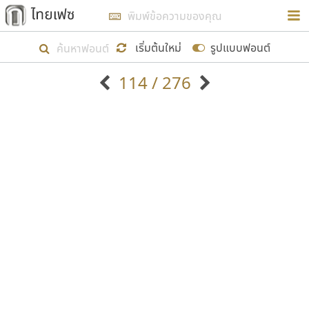
การในรูปแบบใหม่เพื่อใช้เป็นแนวทางในการศึกษารูป
ร่างหน้าตาของฟอนต์ไทยสำหรับการเรียนรู้เพื่อเริ่ม
เริ่มต้นใหม่
รูปแบบฟอนต์
สร้างฟอนต์ของตัวเอง ในเดือนมีนาคม พ.ศ. ๒๕๖๒ จึง
114 / 276
ได้เริ่ม ไทยเฟซ นี้ขึ้นมา
ตัวอักษรมีหัวขมวด
แบบตัวอักษรหัวบัว
แสดงผลแบบลิสต์
ตัวอักษรไม่มีหัวขมวด
แบบตัวอักษรหัวบอด
9
A
B
C
D
E
F
G
H
I
J
ฟอนต์ยอดนิยม
แบบตัวอักษรเกาหลี
เป้าหมายที่ยังคงดำเนินไปอยู่ คือการเพิ่มฟอนต์ไทย
K
L
M
N
O
P
Q
R
S
T
U
ฟอนต์ล้านดาวน์โหลด
แบบตัวอักษรเส้นขอบ
เข้าไปให้ได้อย่างน้อยเดือนละ ๓๐ ฟอนต์ นั่นหมายถึง
ระบบปฏิบัติการ
แบบตัวอักษรแฟนซี
V
W
Y
Z
อัตลักษณ์องค์กร
แบบตัวอักษรโบราณ
ปลายปี พ.ศ. ๒๕๖๒ จะมีฟอนต์ไม่ต่ำกว่า ๔๐๐ ฟอนต์ใน
แบบตัวการ์ตูน
แบบตัวเขียนพู่กัน
ก
ข
ค
จ
ฉ
ช
ซ
ฌ
ด
ต
ถ
ระบบ หวังว่า นอกจากจะเป็นประโยชน์ต่อตนเองแล้ว
แบบตัวดิสเพลย์
แบบตัวเนื้อความ
จะมีประโยชน์กับผู้อื่นได้บ้าง ไม่มากก็น้อย
แบบตัวประดิษฐ์
แบบตัวเหลี่ยม
ท
ธ
น
บ
ป
ผ
พ
ฟ
ภ
ม
ย
แบบตัวพิกเซล
แบบปลายมน
ร
ฤ
ล
ว
ศ
ส
ห
อ
ฮ
แบบตัวพิมพ์ดีด
แบบปลายแหลม
ขอขอบคุณ
แบบตัวมีเชิงฐาน
แบบปากกาหัวตัด
แบบตัวอักษรจีน
แบบฟอนต์ซิ่ง
แบบตัวอักษรซ้อนเงา
แบบลายมือผู้ใหญ่