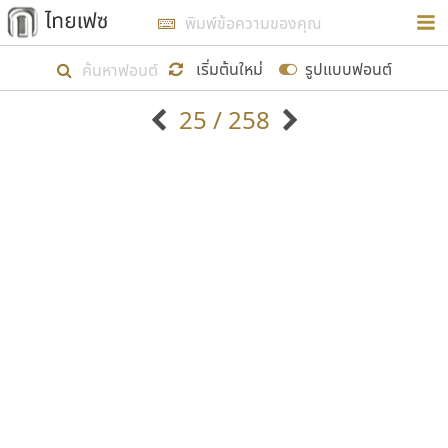
การในรูปแบบใหม่เพื่อใช้เป็นแนวทางในการศึกษารูป
ร่างหน้าตาของฟอนต์ไทยสำหรับการเรียนรู้เพื่อเริ่ม
เริ่มต้นใหม่
รูปแบบฟอนต์
สร้างฟอนต์ของตัวเอง ในเดือนมีนาคม พ.ศ. ๒๕๖๒ จึง
25 / 258
ได้เริ่ม ไทยเฟซ นี้ขึ้นมา
ตัวอักษรมีหัวขมวด
แบบตัวอักษรหัวบัว
แสดงผลแบบลิสต์
ตัวอักษรไม่มีหัวขมวด
แบบตัวอักษรหัวบอด
9
A
B
C
D
E
F
G
H
I
J
ฟอนต์ยอดนิยม
แบบตัวอักษรเกาหลี
เป้าหมายที่ยังคงดำเนินไปอยู่ คือการเพิ่มฟอนต์ไทย
K
L
M
N
O
P
Q
R
S
T
U
ฟอนต์ล้านดาวน์โหลด
แบบตัวอักษรเส้นขอบ
เข้าไปให้ได้อย่างน้อยเดือนละ ๓๐ ฟอนต์ นั่นหมายถึง
ระบบปฏิบัติการ
แบบตัวอักษรแฟนซี
V
W
Y
Z
อัตลักษณ์องค์กร
แบบตัวอักษรโบราณ
ปลายปี พ.ศ. ๒๕๖๒ จะมีฟอนต์ไม่ต่ำกว่า ๔๐๐ ฟอนต์ใน
แบบตัวการ์ตูน
แบบตัวเขียนพู่กัน
ก
ข
ค
จ
ฉ
ช
ซ
ฌ
ด
ต
ถ
ระบบ หวังว่า นอกจากจะเป็นประโยชน์ต่อตนเองแล้ว
แบบตัวดิสเพลย์
แบบตัวเนื้อความ
จะมีประโยชน์กับผู้อื่นได้บ้าง ไม่มากก็น้อย
แบบตัวประดิษฐ์
แบบตัวเหลี่ยม
ท
ธ
น
บ
ป
ผ
พ
ฟ
ภ
ม
ย
แบบตัวพิกเซล
แบบปลายมน
ร
ฤ
ล
ว
ศ
ส
ห
อ
ฮ
แบบตัวพิมพ์ดีด
แบบปลายแหลม
ขอขอบคุณ
แบบตัวมีเชิงฐาน
แบบปากกาหัวตัด
แบบตัวอักษรจีน
แบบฟอนต์ซิ่ง
แบบตัวอักษรซ้อนเงา
แบบลายมือผู้ใหญ่