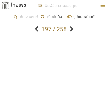
การในรูปแบบใหม่เพื่อใช้เป็นแนวทางในการศึกษารูป
ร่างหน้าตาของฟอนต์ไทยสำหรับการเรียนรู้เพื่อเริ่ม
เริ่มต้นใหม่
รูปแบบฟอนต์
สร้างฟอนต์ของตัวเอง ในเดือนมีนาคม พ.ศ. ๒๕๖๒ จึง
197 / 258
ได้เริ่ม ไทยเฟซ นี้ขึ้นมา
ตัวอักษรมีหัวขมวด
แบบตัวอักษรหัวบัว
แสดงผลแบบลิสต์
ตัวอักษรไม่มีหัวขมวด
แบบตัวอักษรหัวบอด
9
A
B
C
D
E
F
G
H
I
J
ฟอนต์ยอดนิยม
แบบตัวอักษรเกาหลี
เป้าหมายที่ยังคงดำเนินไปอยู่ คือการเพิ่มฟอนต์ไทย
K
L
M
N
O
P
Q
R
S
T
U
ฟอนต์ล้านดาวน์โหลด
แบบตัวอักษรเส้นขอบ
เข้าไปให้ได้อย่างน้อยเดือนละ ๓๐ ฟอนต์ นั่นหมายถึง
ระบบปฏิบัติการ
แบบตัวอักษรแฟนซี
V
W
Y
Z
อัตลักษณ์องค์กร
แบบตัวอักษรโบราณ
ปลายปี พ.ศ. ๒๕๖๒ จะมีฟอนต์ไม่ต่ำกว่า ๔๐๐ ฟอนต์ใน
แบบตัวการ์ตูน
แบบตัวเขียนพู่กัน
ก
ข
ค
จ
ฉ
ช
ซ
ฌ
ด
ต
ถ
ระบบ หวังว่า นอกจากจะเป็นประโยชน์ต่อตนเองแล้ว
แบบตัวดิสเพลย์
แบบตัวเนื้อความ
จะมีประโยชน์กับผู้อื่นได้บ้าง ไม่มากก็น้อย
แบบตัวประดิษฐ์
แบบตัวเหลี่ยม
ท
ธ
น
บ
ป
ผ
พ
ฟ
ภ
ม
ย
แบบตัวพิกเซล
แบบปลายมน
ร
ฤ
ล
ว
ศ
ส
ห
อ
ฮ
แบบตัวพิมพ์ดีด
แบบปลายแหลม
ขอขอบคุณ
แบบตัวมีเชิงฐาน
แบบปากกาหัวตัด
แบบตัวอักษรจีน
แบบฟอนต์ซิ่ง
แบบตัวอักษรซ้อนเงา
แบบลายมือผู้ใหญ่