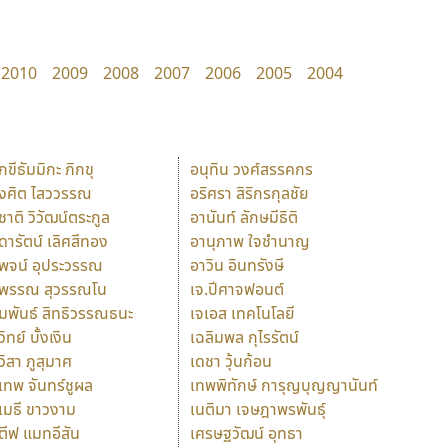
2010
2009
2008
2007
2006
2005
2004
ักขีธัมมิกะ ภิกขุ
อนุทิน วงศ์สรรคกร
ังศิต ไสววรรณ
อริศรา สิริกรกุลชัย
ุชาติ วิวัฒน์ตระกูล
อานันท์ ลักษมีธิติ
ุดารัตน์ เลิศสีทอง
อานุภาพ ใจชำนาญ
ุพจน์ อุประวรรณ
อาวิน อินทรังษี
ุพรรณ สุวรรณโน
เจ.ปีศาจฟอนต์
ัมพันธ์ สิทธิวรรณธนะ
เจเอส เทคโนโลยี
วิทย์ บั้งเงิน
เฉลิมพล กุไรรัตน์
ุวิสา ภูสุมาศ
เดชา วุ้นก้อน
ุเทพ จันทร์ชูผล
เทพพิทักษ์ การุญบุญญานันท์
ุเมธี ขาวงาม
เนติมา เจษฎาพรพันธุ์
ตีฟ แมทอีสัน
เศรษฐวัฒน์ อุทธา