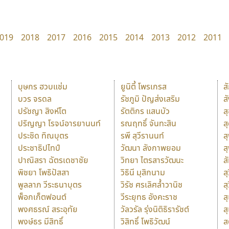
019
2018
2017
2016
2015
2014
2013
2012
2011
บุษกร ฮวบแช่ม
ยูนิตี้ โพรเกรส
ส
บวร จรดล
รัชภูมิ ปัญส่งเสริม
ส
ปรัชญา สิงห์โต
รัตติกร แสนบัว
ส
ปริญญา โรจน์อารยานนท์
รณฤทธิ์ จันทะสิน
ส
ประชิด ทิณบุตร
รพี สุวีรานนท์
ส
ประชาธิปไทป์
วัฒนา ลังกาพยอม
ส
ปาณิสรา ฉัตรเดชาชัย
วิทยา ไตรสารวัฒนะ
ส
พิชยา โพธิปัสสา
วิธินี มุสิกนาม
สุ
พูลลาภ วีระธนาบุตร
วิรัช ศรเลิศล้ำวานิช
ส
พ็อกเก็ตฟอนต์
วีระยุทธ อังคะราช
ส
พงศธรณ์ สระอุทัย
วัลวรัล รุ่งนิติธิรารัชต์
ส
พงษ์ธร มีสิทธิ์
วิสิทธิ์ โพธิวัฒน์
ส