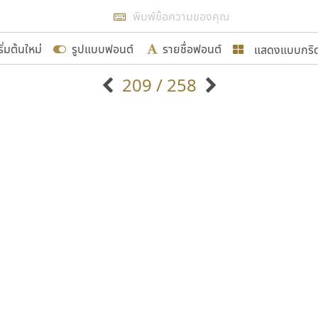
แสดงผลแบบลิสต์
ริ่มต้นใหม่
รูปแบบฟอนต์
รายชื่อฟอนต์
แสดงแบบกริ
รเพิ่มฟอนต์ไทยเข้าไปให้ได้อย่างน้อยเดือนละ ๓๐ ฟอนต์ นั่
209 / 258
นอกจากจะเป็นประโยชน์ต่อตนเองแล้ว จะมีประโยชน์กับผู้อื่นไ
แบบตัวอักษรจีน
แบบตัวอักษรหัวบัว
แบบตัวอักษรซ้อนเงา
แบบตัวอักษรหัวบอด
G
H
I
J
K
L
M
N
O
P
Q
R
แบบตัวอักษรย้อนยุค
แบบตัวอักษรเกาหลี
ขอขอบคุณ
ถ
แบบตัวอักษรล้านนา
ท
ธ
น
บ
ป
แบบตัวอักษรเส้นขอบ
ผ
พ
ฟ
ภ
ม
แบบตัวอักษรลาว
แบบตัวอักษรแฟนซี
แบบตัวอักษรสคริปท์
แบบตัวอักษรโบราณ
อกแบบฟอนต์ไทยทุกท่านที่สร้างสรรค์ผลงานเพื่อสืบสานอัก
อน ปรัชญา สิงห์โต ที่อนุญาตให้เผยแพร่ข้อมูลจาก ฟอนต