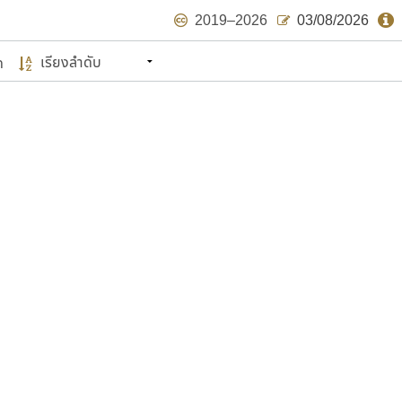
2019–2026
03/08/2026
ด
นหมายถึง ปลายปี พ.ศ. ๒๕๖๒ จะมีฟอนต์
ด้บ้าง ไม่มากก็น้อย
แบบตัวเขียนพู่กัน
แบบฟอนต์ซิ่ง
แบบตัวเนื้อความ
แบบลายมือผู้ใหญ่
S
T
U
V
W
Y
Z
แบบตัวเหลี่ยม
แบบลายมือวัยรุ่น
ย
แบบปลายมน
ร
ฤ
ล
ว
ศ
แบบลายมือเด็ก
ส
ห
อ
ฮ
แบบปลายแหลม
แบบอาลักษณ์
แบบปากกาหัวตัด
ษรไทย
์.คอม