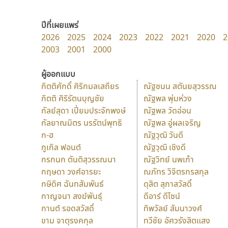
ปีที่เผยแพร่
2026
2025
2024
2023
2022
2021
2020
2
2003
2001
2000
ผู้ออกแบบ
กิตติศักดิ์ ศิริกมลเสถียร
ณัฐชนน สตันยสุวรรณ
กิตติ ศิริรัตนบุญชัย
ณัฐพล พุ่มห่วง
กัลย์สุดา เปี่ยมประจักพงษ์
ณัฐพล วัดอ่อน
กัลยาณมิตร นรรัตน์พุทธิ
ณัฐพล อู่ผลเจริญ
ก-ฮ
ณัฐวุฒิ วันดี
กูเกิล ฟอนต์
ณัฐวุฒิ เชิงดี
กรกนก ตันติสุวรรณนา
ณัฐวิทย์ นพเก้า
กฤษดา วงศ์อารยะ
ณภัทร วิจิตรกรสกุล
กษิดิศ ฉันทสัมพันธ์
ดุสิต สุภาสวัสดิ์
กาญจนา สงฆ์พันธุ์
ดีอาร์ ดีไซน์
กานต์ รอดสวัสดิ์
ทิพวัลย์ สัมนาวงศ์
ขาม จาตุรงคกุล
ทวีชัย อัศวรังสิตแสง