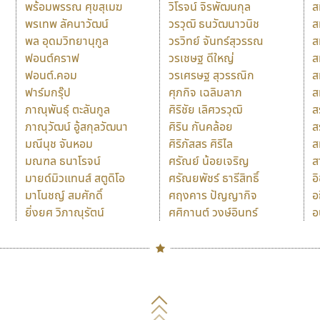
พร้อมพรรณ ศุขสุเมฆ
วิโรจน์ จิรพัฒนกุล
ส
พรเทพ ลัคนาวัฒน์
วรวุฒิ ธนวัฒนาวนิช
ส
พล อุดมวิทยานุกูล
วรวิทย์ จันทร์สุวรรณ
ส
ฟอนต์คราฟ
วรเชษฐ ดีใหญ่
ส
ฟอนต์.คอม
วรเศรษฐ สุวรรณิก
ส
ฟาร์มกรุ๊ป
ศุภกิจ เฉลิมลาภ
ส
ภาณุพันธุ์ ตะลันกูล
ศิริชัย เลิศวรวุฒิ
ส
ภาณุวัฒน์ อู้สกุลวัฒนา
ศิริน กันคล้อย
ส
มณีนุช จันหอม
ศิริภัสสร ศิริไล
ส
มณฑล ธนาโรจน์
ศรัณย์ น้อยเจริญ
ส
มายด์มิวแทนส์ สตูดิโอ
ศรัณยพัชร์ ธารีสิทธิ์
อ
มาโนชญ์ สมศักดิ์
ศฤงคาร ปัญญากิจ
อ
ยิ่งยศ วิภาณุรัตน์
ศศิกานต์ วงษ์อินทร์
อ
Naipol
TLWG
ช
O
Torsilp
ซ