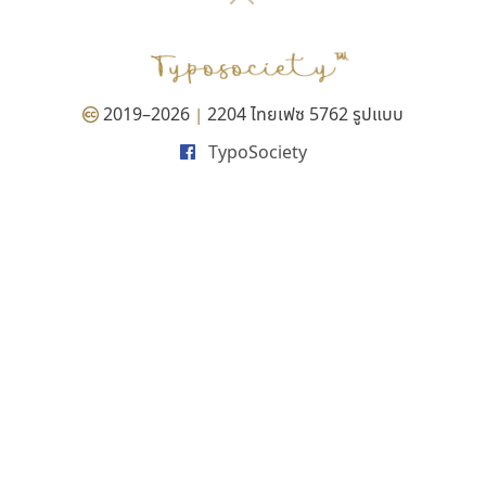
P
TS
PANI
Type Buthon
ฐ
PK
Typomancer
ฑ
PS
U
Q
UID
ด
2019–2026
2204 ไทยเฟซ 5762 รูปแบบ
|
R
UNK
ต
TypoSociety
S
UPC
ถ
Sarun’s
V
ท
SD
W
ธ
SOV
X
น
SP
Y
บ
Superstore
Z
ป
Surafont
zooddooz
ผ
T
ก
ฝ
TA
ข
TCHA
ค
TEPC
ง
ภ
TF
จ
ม