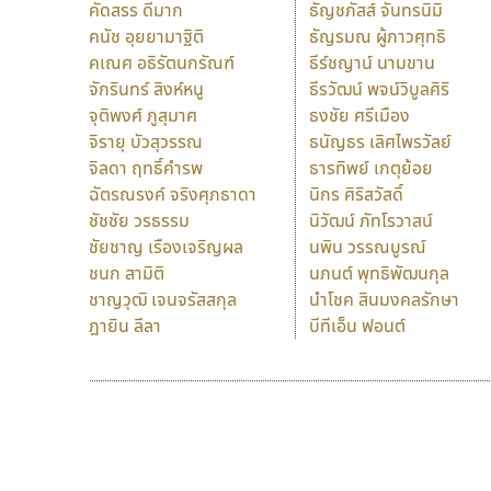
คัดสรร ดีมาก
ธัญชภัสส์ จันทรนิมิ
คนัช อุยยามาฐิติ
ธัญรมณ ผู้ภาวศุทธิ
คเณศ อธิรัตนกรัณฑ์
ธีร์ชญาน์ นามขาน
จักรินทร์ สิงห์หนู
ธีรวัฒน์ พจน์วิบูลศิริ
จุติพงศ์ ภูสุมาศ
ธงชัย ศรีเมือง
จิรายุ บัวสุวรรณ
ธนัญธร เลิศไพรวัลย์
จิลดา ฤทธิ์คำรพ
ธารทิพย์ เกตุย้อย
ฉัตรณรงค์ จริงศุภธาดา
นิกร ศิริสวัสดิ์
ชัชชัย วรธรรม
นิวัฒน์ ภัทโรวาสน์
ชัยชาญ เรืองเจริญผล
นพิน วรรณบูรณ์
ชนก สามิติ
นภนต์ พุทธิพัฒนกุล
ชาญวุฒิ เจนจรัสสกุล
นำโชค สินมงคลรักษา
ฎายิน ลีลา
บีทีเอ็น ฟอนต์
9 Fonts
F
A
Fontcraft