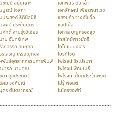
มิชฌน์ สมันเลาะ
เอกพันธ์ ตันหล้า
มบูรณ์ ใจสุภา
เอกลักษณ์ เพียรพนาเวช
มประสงค์ ธิตินิลนิธิ
แสงแก้ว ว่างเซี่ยวื่อ
มพงค์ ประดับบุตร
แอปเปิ้ล
มศักดิ์ งามรุ่งวิเชียร
โอภาส บุญครองสุข
มาน จันทร์เทพ
ไทยไทป์ฟาวน์ดรี
ร้างสรรค์ สมกุศล
ไทโปแมนเซอร์
รรเสริญ เหรียญทอง
ไบรท์ไซด์
หพันธ์อุตสาหกรรมการพิมพ์
ไพโรจน์ ธีระประภา
ามารถ นามคุณ
ไพโรจน์ พิทยเมธี
ิชยา สุขประดิษฐ์
ไพโรจน์ เปี่ยมประจักพงษ์
ธิคม วงศ์มณี
ไม่รู้ ฟอนต์
นุตร ตันตราภรณ์
ไมโครซอฟท์
ร
ฤ