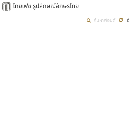
เริ่ม ไทยเฟซ นี้ขึ้นมา
เ
เป้าหมายที่ยังคงดำเนินไปอยู่ คือกา
ไม่ต่ำกว่า ๔๐๐ ฟอนต์ในระบบ หวังว่า 
ตัวอักษรมีหัวขมวด
แบบตัวการ์ตูน
ตัวอักษรไม่มีหัวขมวด
แบบตัวดิสเพลย์
9
A
B
C
D
E
F
ฟอนต์ยอดนิยม
แบบตัวประดิษฐ์
ฟอนต์ล้านดาวน์โหลด
ก
ข
ค
จ
ฉ
ช
แบบตัวพิกเซล
ซ
ฌ
ด
ต
ระบบปฏิบัติการ
แบบตัวพิมพ์ดีด
อัตลักษณ์องค์กร
แบบตัวมีเชิงฐาน
ผู้อ
คุณแ