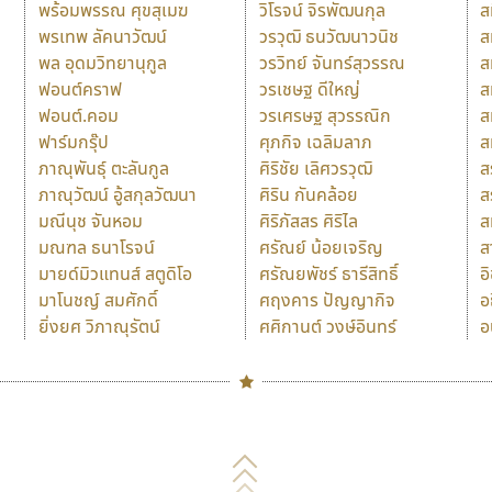
พร้อมพรรณ ศุขสุเมฆ
วิโรจน์ จิรพัฒนกุล
ส
พรเทพ ลัคนาวัฒน์
วรวุฒิ ธนวัฒนาวนิช
ส
พล อุดมวิทยานุกูล
วรวิทย์ จันทร์สุวรรณ
ส
ฟอนต์คราฟ
วรเชษฐ ดีใหญ่
ส
ฟอนต์.คอม
วรเศรษฐ สุวรรณิก
ส
ฟาร์มกรุ๊ป
ศุภกิจ เฉลิมลาภ
ส
ภาณุพันธุ์ ตะลันกูล
ศิริชัย เลิศวรวุฒิ
ส
ภาณุวัฒน์ อู้สกุลวัฒนา
ศิริน กันคล้อย
ส
มณีนุช จันหอม
ศิริภัสสร ศิริไล
ส
มณฑล ธนาโรจน์
ศรัณย์ น้อยเจริญ
ส
มายด์มิวแทนส์ สตูดิโอ
ศรัณยพัชร์ ธารีสิทธิ์
อ
มาโนชญ์ สมศักดิ์
ศฤงคาร ปัญญากิจ
อ
ยิ่งยศ วิภาณุรัตน์
ศศิกานต์ วงษ์อินทร์
อ
Naipol
TLWG
ช
O
Torsilp
ซ