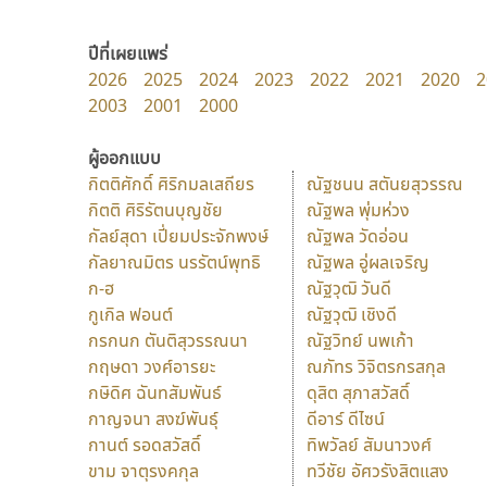
ปีที่เผยแพร่
2026
2025
2024
2023
2022
2021
2020
2
2003
2001
2000
ผู้ออกแบบ
กิตติศักดิ์ ศิริกมลเสถียร
ณัฐชนน สตันยสุวรรณ
กิตติ ศิริรัตนบุญชัย
ณัฐพล พุ่มห่วง
กัลย์สุดา เปี่ยมประจักพงษ์
ณัฐพล วัดอ่อน
กัลยาณมิตร นรรัตน์พุทธิ
ณัฐพล อู่ผลเจริญ
ก-ฮ
ณัฐวุฒิ วันดี
กูเกิล ฟอนต์
ณัฐวุฒิ เชิงดี
กรกนก ตันติสุวรรณนา
ณัฐวิทย์ นพเก้า
กฤษดา วงศ์อารยะ
ณภัทร วิจิตรกรสกุล
กษิดิศ ฉันทสัมพันธ์
ดุสิต สุภาสวัสดิ์
กาญจนา สงฆ์พันธุ์
ดีอาร์ ดีไซน์
กานต์ รอดสวัสดิ์
ทิพวัลย์ สัมนาวงศ์
ขาม จาตุรงคกุล
ทวีชัย อัศวรังสิตแสง