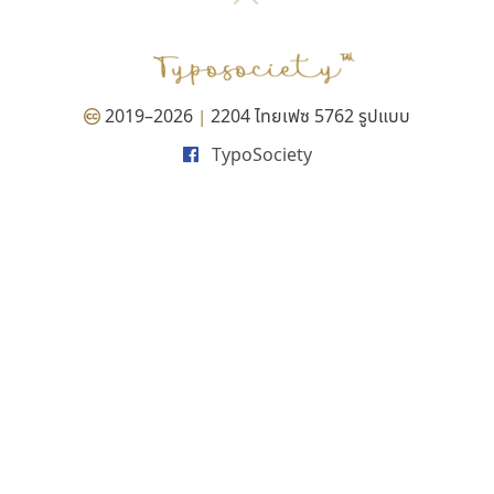
P
TS
PANI
Type Buthon
ฐ
PK
Typomancer
ฑ
PS
U
Q
UID
ด
2019–2026
2204 ไทยเฟซ 5762 รูปแบบ
|
R
UNK
ต
TypoSociety
S
UPC
ถ
Sarun’s
V
ท
SD
W
ธ
SOV
X
น
SP
Y
บ
Superstore
Z
ป
Surafont
zooddooz
ผ
T
ก
ฝ
TA
ข
TCHA
ค
TEPC
ง
ภ
TF
จ
ม