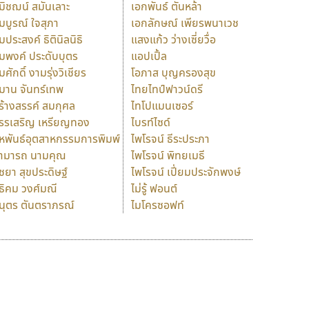
มิชฌน์ สมันเลาะ
เอกพันธ์ ตันหล้า
มบูรณ์ ใจสุภา
เอกลักษณ์ เพียรพนาเวช
มประสงค์ ธิตินิลนิธิ
แสงแก้ว ว่างเซี่ยวื่อ
มพงค์ ประดับบุตร
แอปเปิ้ล
มศักดิ์ งามรุ่งวิเชียร
โอภาส บุญครองสุข
มาน จันทร์เทพ
ไทยไทป์ฟาวน์ดรี
ร้างสรรค์ สมกุศล
ไทโปแมนเซอร์
รรเสริญ เหรียญทอง
ไบรท์ไซด์
หพันธ์อุตสาหกรรมการพิมพ์
ไพโรจน์ ธีระประภา
ามารถ นามคุณ
ไพโรจน์ พิทยเมธี
ิชยา สุขประดิษฐ์
ไพโรจน์ เปี่ยมประจักพงษ์
ธิคม วงศ์มณี
ไม่รู้ ฟอนต์
นุตร ตันตราภรณ์
ไมโครซอฟท์
ร
ฤ