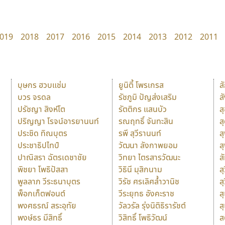
019
2018
2017
2016
2015
2014
2013
2012
2011
บุษกร ฮวบแช่ม
ยูนิตี้ โพรเกรส
ส
บวร จรดล
รัชภูมิ ปัญส่งเสริม
ส
ปรัชญา สิงห์โต
รัตติกร แสนบัว
ส
ปริญญา โรจน์อารยานนท์
รณฤทธิ์ จันทะสิน
ส
ประชิด ทิณบุตร
รพี สุวีรานนท์
ส
ประชาธิปไทป์
วัฒนา ลังกาพยอม
ส
ปาณิสรา ฉัตรเดชาชัย
วิทยา ไตรสารวัฒนะ
ส
พิชยา โพธิปัสสา
วิธินี มุสิกนาม
สุ
พูลลาภ วีระธนาบุตร
วิรัช ศรเลิศล้ำวานิช
ส
พ็อกเก็ตฟอนต์
วีระยุทธ อังคะราช
ส
พงศธรณ์ สระอุทัย
วัลวรัล รุ่งนิติธิรารัชต์
ส
พงษ์ธร มีสิทธิ์
วิสิทธิ์ โพธิวัฒน์
ส