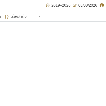
2019–2026
03/08/2026
ด
นหมายถึง ปลายปี พ.ศ. ๒๕๖๒ จะมีฟอนต์
ด้บ้าง ไม่มากก็น้อย
แบบตัวเขียนพู่กัน
แบบฟอนต์ซิ่ง
แบบตัวเนื้อความ
แบบลายมือผู้ใหญ่
S
T
U
V
W
Y
Z
แบบตัวเหลี่ยม
แบบลายมือวัยรุ่น
ย
แบบปลายมน
ร
ฤ
ล
ว
ศ
แบบลายมือเด็ก
ส
ห
อ
ฮ
แบบปลายแหลม
แบบอาลักษณ์
แบบปากกาหัวตัด
ษรไทย
์.คอม