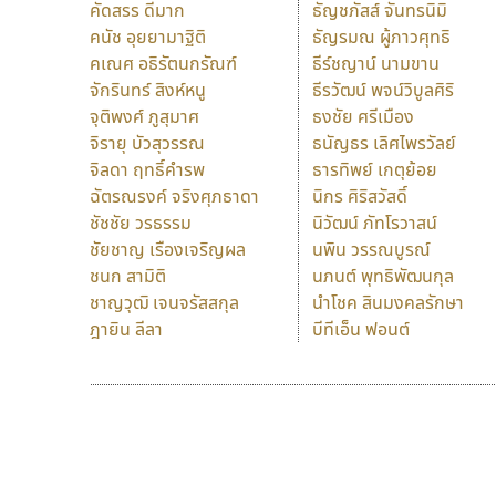
คัดสรร ดีมาก
ธัญชภัสส์ จันทรนิมิ
คนัช อุยยามาฐิติ
ธัญรมณ ผู้ภาวศุทธิ
คเณศ อธิรัตนกรัณฑ์
ธีร์ชญาน์ นามขาน
จักรินทร์ สิงห์หนู
ธีรวัฒน์ พจน์วิบูลศิริ
จุติพงศ์ ภูสุมาศ
ธงชัย ศรีเมือง
จิรายุ บัวสุวรรณ
ธนัญธร เลิศไพรวัลย์
จิลดา ฤทธิ์คำรพ
ธารทิพย์ เกตุย้อย
ฉัตรณรงค์ จริงศุภธาดา
นิกร ศิริสวัสดิ์
ชัชชัย วรธรรม
นิวัฒน์ ภัทโรวาสน์
ชัยชาญ เรืองเจริญผล
นพิน วรรณบูรณ์
ชนก สามิติ
นภนต์ พุทธิพัฒนกุล
ชาญวุฒิ เจนจรัสสกุล
นำโชค สินมงคลรักษา
ฎายิน ลีลา
บีทีเอ็น ฟอนต์
9 Fonts
F
A
Fontcraft