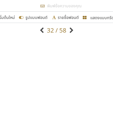
แสดงผลแบบลิสต์
ริ่มต้นใหม่
รูปแบบฟอนต์
รายชื่อฟอนต์
แสดงแบบกริ
รเพิ่มฟอนต์ไทยเข้าไปให้ได้อย่างน้อยเดือนละ ๓๐ ฟอนต์ นั่
32 / 58
นอกจากจะเป็นประโยชน์ต่อตนเองแล้ว จะมีประโยชน์กับผู้อื่นไ
แบบตัวอักษรจีน
แบบตัวอักษรหัวบัว
แบบตัวอักษรซ้อนเงา
แบบตัวอักษรหัวบอด
G
H
I
J
K
L
M
N
O
P
Q
R
แบบตัวอักษรย้อนยุค
แบบตัวอักษรเกาหลี
ขอขอบคุณ
ถ
แบบตัวอักษรล้านนา
ท
ธ
น
บ
ป
แบบตัวอักษรเส้นขอบ
ผ
พ
ฟ
ภ
ม
แบบตัวอักษรลาว
แบบตัวอักษรแฟนซี
แบบตัวอักษรสคริปท์
แบบตัวอักษรโบราณ
อกแบบฟอนต์ไทยทุกท่านที่สร้างสรรค์ผลงานเพื่อสืบสานอัก
อน ปรัชญา สิงห์โต ที่อนุญาตให้เผยแพร่ข้อมูลจาก ฟอนต