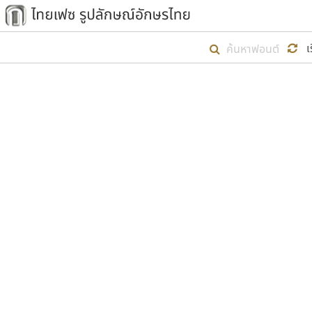
เริ่ม ไทยเฟซ นี้ขึ้นมา
เ
เป้าหมายที่ยังคงดำเนินไปอยู่ คือกา
ไม่ต่ำกว่า ๔๐๐ ฟอนต์ในระบบ หวังว่า 
ตัวอักษรมีหัวขมวด
แบบตัวการ์ตูน
ตัวอักษรไม่มีหัวขมวด
แบบตัวดิสเพลย์
9
A
B
C
D
E
F
ฟอนต์ยอดนิยม
แบบตัวประดิษฐ์
ฟอนต์ล้านดาวน์โหลด
ก
ข
ค
จ
ฉ
ช
แบบตัวพิกเซล
ซ
ฌ
ด
ต
ระบบปฏิบัติการ
แบบตัวพิมพ์ดีด
อัตลักษณ์องค์กร
แบบตัวมีเชิงฐาน
ผู้อ
คุณแ