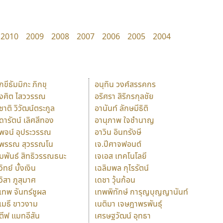
2010
2009
2008
2007
2006
2005
2004
ักขีธัมมิกะ ภิกขุ
อนุทิน วงศ์สรรคกร
ังศิต ไสววรรณ
อริศรา สิริกรกุลชัย
ุชาติ วิวัฒน์ตระกูล
อานันท์ ลักษมีธิติ
ุดารัตน์ เลิศสีทอง
อานุภาพ ใจชำนาญ
ุพจน์ อุประวรรณ
อาวิน อินทรังษี
ุพรรณ สุวรรณโน
เจ.ปีศาจฟอนต์
ัมพันธ์ สิทธิวรรณธนะ
เจเอส เทคโนโลยี
วิทย์ บั้งเงิน
เฉลิมพล กุไรรัตน์
ุวิสา ภูสุมาศ
เดชา วุ้นก้อน
ุเทพ จันทร์ชูผล
เทพพิทักษ์ การุญบุญญานันท์
ุเมธี ขาวงาม
เนติมา เจษฎาพรพันธุ์
ตีฟ แมทอีสัน
เศรษฐวัฒน์ อุทธา