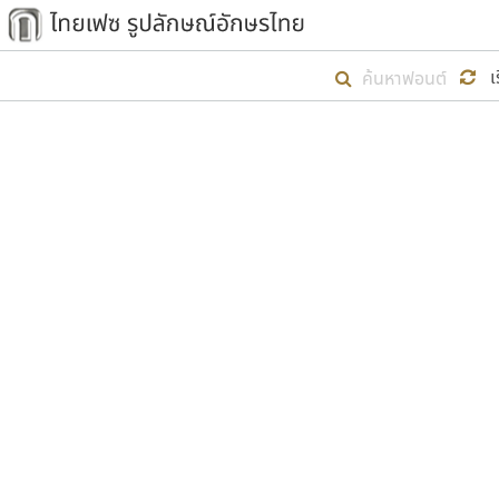
เริ่ม ไทยเฟซ นี้ขึ้นมา
เ
เป้าหมายที่ยังคงดำเนินไปอยู่ คือกา
ไม่ต่ำกว่า ๔๐๐ ฟอนต์ในระบบ หวังว่า 
ตัวอักษรมีหัวขมวด
แบบตัวการ์ตูน
ตัวอักษรไม่มีหัวขมวด
แบบตัวดิสเพลย์
9
A
B
C
D
E
F
ฟอนต์ยอดนิยม
แบบตัวประดิษฐ์
ฟอนต์ล้านดาวน์โหลด
ก
ข
ค
จ
ฉ
ช
แบบตัวพิกเซล
ซ
ฌ
ด
ต
ระบบปฏิบัติการ
แบบตัวพิมพ์ดีด
อัตลักษณ์องค์กร
แบบตัวมีเชิงฐาน
ผู้อ
คุณแ