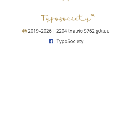
P
TS
PANI
Type Buthon
ฐ
PK
Typomancer
ฑ
PS
U
Q
UID
ด
2019–2026
2204 ไทยเฟซ 5762 รูปแบบ
|
R
UNK
ต
TypoSociety
S
UPC
ถ
Sarun’s
V
ท
SD
W
ธ
SOV
X
น
SP
Y
บ
Superstore
Z
ป
Surafont
zooddooz
ผ
T
ก
ฝ
TA
ข
TCHA
ค
TEPC
ง
ภ
TF
จ
ม