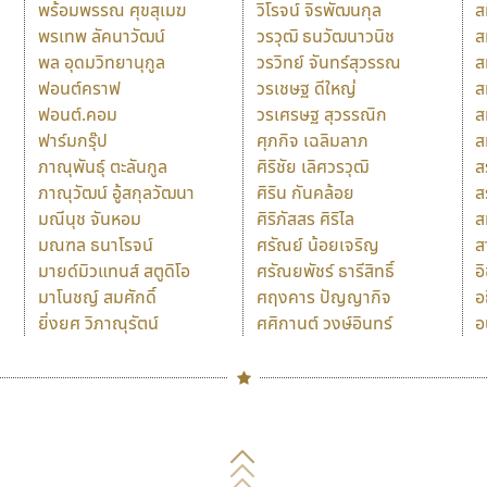
พร้อมพรรณ ศุขสุเมฆ
วิโรจน์ จิรพัฒนกุล
ส
พรเทพ ลัคนาวัฒน์
วรวุฒิ ธนวัฒนาวนิช
ส
พล อุดมวิทยานุกูล
วรวิทย์ จันทร์สุวรรณ
ส
ฟอนต์คราฟ
วรเชษฐ ดีใหญ่
ส
ฟอนต์.คอม
วรเศรษฐ สุวรรณิก
ส
ฟาร์มกรุ๊ป
ศุภกิจ เฉลิมลาภ
ส
ภาณุพันธุ์ ตะลันกูล
ศิริชัย เลิศวรวุฒิ
ส
ภาณุวัฒน์ อู้สกุลวัฒนา
ศิริน กันคล้อย
ส
มณีนุช จันหอม
ศิริภัสสร ศิริไล
ส
มณฑล ธนาโรจน์
ศรัณย์ น้อยเจริญ
ส
มายด์มิวแทนส์ สตูดิโอ
ศรัณยพัชร์ ธารีสิทธิ์
อ
มาโนชญ์ สมศักดิ์
ศฤงคาร ปัญญากิจ
อ
ยิ่งยศ วิภาณุรัตน์
ศศิกานต์ วงษ์อินทร์
อ
Naipol
TLWG
ช
O
Torsilp
ซ