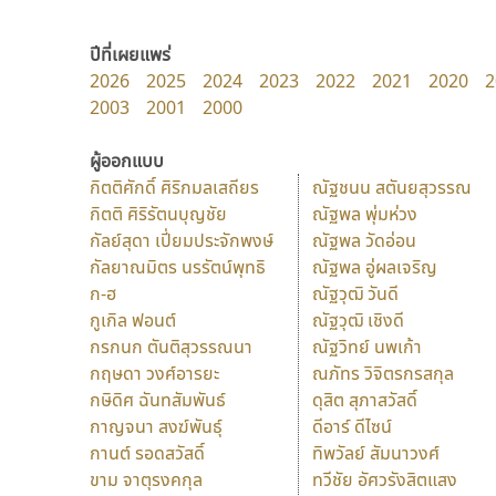
ปีที่เผยแพร่
2026
2025
2024
2023
2022
2021
2020
2
2003
2001
2000
ผู้ออกแบบ
กิตติศักดิ์ ศิริกมลเสถียร
ณัฐชนน สตันยสุวรรณ
กิตติ ศิริรัตนบุญชัย
ณัฐพล พุ่มห่วง
กัลย์สุดา เปี่ยมประจักพงษ์
ณัฐพล วัดอ่อน
กัลยาณมิตร นรรัตน์พุทธิ
ณัฐพล อู่ผลเจริญ
ก-ฮ
ณัฐวุฒิ วันดี
กูเกิล ฟอนต์
ณัฐวุฒิ เชิงดี
กรกนก ตันติสุวรรณนา
ณัฐวิทย์ นพเก้า
กฤษดา วงศ์อารยะ
ณภัทร วิจิตรกรสกุล
กษิดิศ ฉันทสัมพันธ์
ดุสิต สุภาสวัสดิ์
กาญจนา สงฆ์พันธุ์
ดีอาร์ ดีไซน์
กานต์ รอดสวัสดิ์
ทิพวัลย์ สัมนาวงศ์
ขาม จาตุรงคกุล
ทวีชัย อัศวรังสิตแสง