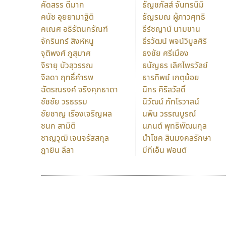
คัดสรร ดีมาก
ธัญชภัสส์ จันทรนิมิ
คนัช อุยยามาฐิติ
ธัญรมณ ผู้ภาวศุทธิ
คเณศ อธิรัตนกรัณฑ์
ธีร์ชญาน์ นามขาน
จักรินทร์ สิงห์หนู
ธีรวัฒน์ พจน์วิบูลศิริ
จุติพงศ์ ภูสุมาศ
ธงชัย ศรีเมือง
จิรายุ บัวสุวรรณ
ธนัญธร เลิศไพรวัลย์
จิลดา ฤทธิ์คำรพ
ธารทิพย์ เกตุย้อย
ฉัตรณรงค์ จริงศุภธาดา
นิกร ศิริสวัสดิ์
ชัชชัย วรธรรม
นิวัฒน์ ภัทโรวาสน์
ชัยชาญ เรืองเจริญผล
นพิน วรรณบูรณ์
ชนก สามิติ
นภนต์ พุทธิพัฒนกุล
ชาญวุฒิ เจนจรัสสกุล
นำโชค สินมงคลรักษา
ฎายิน ลีลา
บีทีเอ็น ฟอนต์
9 Fonts
F
A
Fontcraft