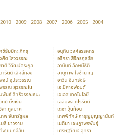
2010
2009
2008
2007
2006
2005
2004
ักขีธัมมิกะ ภิกขุ
อนุทิน วงศ์สรรคกร
ังศิต ไสววรรณ
อริศรา สิริกรกุลชัย
ุชาติ วิวัฒน์ตระกูล
อานันท์ ลักษมีธิติ
ุดารัตน์ เลิศสีทอง
อานุภาพ ใจชำนาญ
ุพจน์ อุประวรรณ
อาวิน อินทรังษี
ุพรรณ สุวรรณโน
เจ.ปีศาจฟอนต์
ัมพันธ์ สิทธิวรรณธนะ
เจเอส เทคโนโลยี
วิทย์ บั้งเงิน
เฉลิมพล กุไรรัตน์
ุวิสา ภูสุมาศ
เดชา วุ้นก้อน
ุเทพ จันทร์ชูผล
เทพพิทักษ์ การุญบุญญานันท์
ุเมธี ขาวงาม
เนติมา เจษฎาพรพันธุ์
ตีฟ แมทอีสัน
เศรษฐวัฒน์ อุทธา