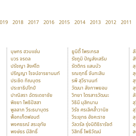
019
2018
2017
2016
2015
2014
2013
2012
2011
บุษกร ฮวบแช่ม
ยูนิตี้ โพรเกรส
ส
บวร จรดล
รัชภูมิ ปัญส่งเสริม
ส
ปรัชญา สิงห์โต
รัตติกร แสนบัว
ส
ปริญญา โรจน์อารยานนท์
รณฤทธิ์ จันทะสิน
ส
ประชิด ทิณบุตร
รพี สุวีรานนท์
ส
ประชาธิปไทป์
วัฒนา ลังกาพยอม
ส
ปาณิสรา ฉัตรเดชาชัย
วิทยา ไตรสารวัฒนะ
ส
พิชยา โพธิปัสสา
วิธินี มุสิกนาม
สุ
พูลลาภ วีระธนาบุตร
วิรัช ศรเลิศล้ำวานิช
ส
พ็อกเก็ตฟอนต์
วีระยุทธ อังคะราช
ส
พงศธรณ์ สระอุทัย
วัลวรัล รุ่งนิติธิรารัชต์
ส
พงษ์ธร มีสิทธิ์
วิสิทธิ์ โพธิวัฒน์
ส