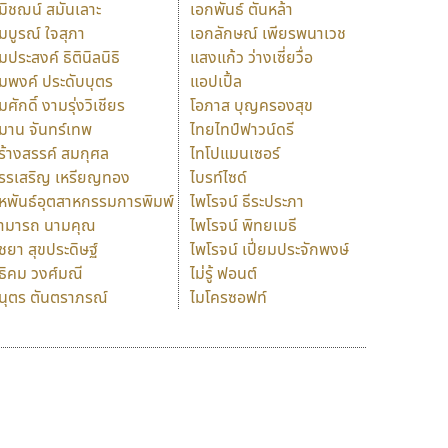
มิชฌน์ สมันเลาะ
เอกพันธ์ ตันหล้า
มบูรณ์ ใจสุภา
เอกลักษณ์ เพียรพนาเวช
มประสงค์ ธิตินิลนิธิ
แสงแก้ว ว่างเซี่ยวื่อ
มพงค์ ประดับบุตร
แอปเปิ้ล
มศักดิ์ งามรุ่งวิเชียร
โอภาส บุญครองสุข
มาน จันทร์เทพ
ไทยไทป์ฟาวน์ดรี
ร้างสรรค์ สมกุศล
ไทโปแมนเซอร์
รรเสริญ เหรียญทอง
ไบรท์ไซด์
หพันธ์อุตสาหกรรมการพิมพ์
ไพโรจน์ ธีระประภา
ามารถ นามคุณ
ไพโรจน์ พิทยเมธี
ิชยา สุขประดิษฐ์
ไพโรจน์ เปี่ยมประจักพงษ์
ธิคม วงศ์มณี
ไม่รู้ ฟอนต์
นุตร ตันตราภรณ์
ไมโครซอฟท์
ร
ฤ