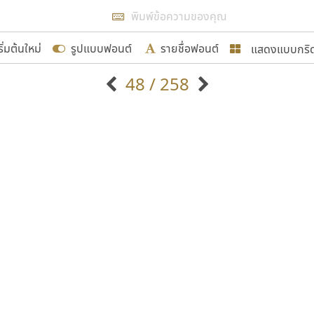
แสดงผลแบบลิสต์
ริ่มต้นใหม่
รูปแบบฟอนต์
รายชื่อฟอนต์
แสดงแบบกริ
รเพิ่มฟอนต์ไทยเข้าไปให้ได้อย่างน้อยเดือนละ ๓๐ ฟอนต์ นั่
48 / 258
นอกจากจะเป็นประโยชน์ต่อตนเองแล้ว จะมีประโยชน์กับผู้อื่นไ
แบบตัวอักษรจีน
แบบตัวอักษรหัวบัว
แบบตัวอักษรซ้อนเงา
แบบตัวอักษรหัวบอด
G
H
I
J
K
L
M
N
O
P
Q
R
แบบตัวอักษรย้อนยุค
แบบตัวอักษรเกาหลี
ขอขอบคุณ
ถ
แบบตัวอักษรล้านนา
ท
ธ
น
บ
ป
แบบตัวอักษรเส้นขอบ
ผ
พ
ฟ
ภ
ม
แบบตัวอักษรลาว
แบบตัวอักษรแฟนซี
แบบตัวอักษรสคริปท์
แบบตัวอักษรโบราณ
อกแบบฟอนต์ไทยทุกท่านที่สร้างสรรค์ผลงานเพื่อสืบสานอัก
อน ปรัชญา สิงห์โต ที่อนุญาตให้เผยแพร่ข้อมูลจาก ฟอนต