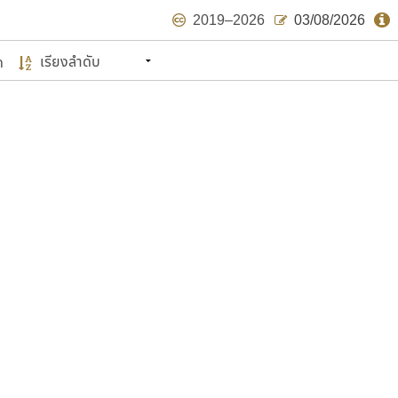
2019–2026
03/08/2026
ด
นหมายถึง ปลายปี พ.ศ. ๒๕๖๒ จะมีฟอนต์
ด้บ้าง ไม่มากก็น้อย
แบบตัวเขียนพู่กัน
แบบฟอนต์ซิ่ง
แบบตัวเนื้อความ
แบบลายมือผู้ใหญ่
S
T
U
V
W
Y
Z
แบบตัวเหลี่ยม
แบบลายมือวัยรุ่น
ย
แบบปลายมน
ร
ฤ
ล
ว
ศ
แบบลายมือเด็ก
ส
ห
อ
ฮ
แบบปลายแหลม
แบบอาลักษณ์
แบบปากกาหัวตัด
ษรไทย
์.คอม