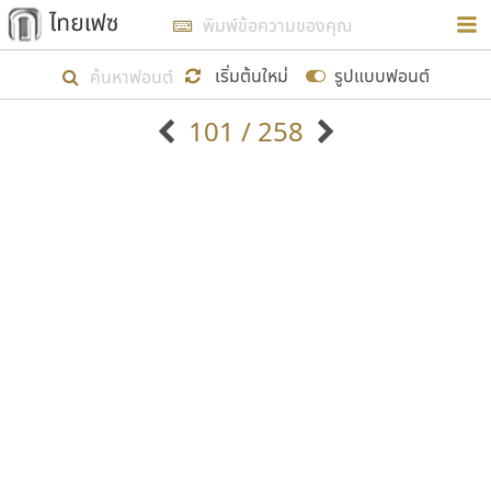
การในรูปแบบใหม่เพื่อใช้เป็นแนวทางในการศึกษารูป
ร่างหน้าตาของฟอนต์ไทยสำหรับการเรียนรู้เพื่อเริ่ม
เริ่มต้นใหม่
รูปแบบฟอนต์
สร้างฟอนต์ของตัวเอง ในเดือนมีนาคม พ.ศ. ๒๕๖๒ จึง
101 / 258
ได้เริ่ม ไทยเฟซ นี้ขึ้นมา
ตัวอักษรมีหัวขมวด
แบบตัวอักษรหัวบัว
แสดงผลแบบลิสต์
ตัวอักษรไม่มีหัวขมวด
แบบตัวอักษรหัวบอด
9
A
B
C
D
E
F
G
H
I
J
ฟอนต์ยอดนิยม
แบบตัวอักษรเกาหลี
เป้าหมายที่ยังคงดำเนินไปอยู่ คือการเพิ่มฟอนต์ไทย
K
L
M
N
O
P
Q
R
S
T
U
ฟอนต์ล้านดาวน์โหลด
แบบตัวอักษรเส้นขอบ
เข้าไปให้ได้อย่างน้อยเดือนละ ๓๐ ฟอนต์ นั่นหมายถึง
ระบบปฏิบัติการ
แบบตัวอักษรแฟนซี
V
W
Y
Z
อัตลักษณ์องค์กร
แบบตัวอักษรโบราณ
ปลายปี พ.ศ. ๒๕๖๒ จะมีฟอนต์ไม่ต่ำกว่า ๔๐๐ ฟอนต์ใน
แบบตัวการ์ตูน
แบบตัวเขียนพู่กัน
ก
ข
ค
จ
ฉ
ช
ซ
ฌ
ด
ต
ถ
ระบบ หวังว่า นอกจากจะเป็นประโยชน์ต่อตนเองแล้ว
แบบตัวดิสเพลย์
แบบตัวเนื้อความ
จะมีประโยชน์กับผู้อื่นได้บ้าง ไม่มากก็น้อย
แบบตัวประดิษฐ์
แบบตัวเหลี่ยม
ท
ธ
น
บ
ป
ผ
พ
ฟ
ภ
ม
ย
แบบตัวพิกเซล
แบบปลายมน
ร
ฤ
ล
ว
ศ
ส
ห
อ
ฮ
แบบตัวพิมพ์ดีด
แบบปลายแหลม
ขอขอบคุณ
แบบตัวมีเชิงฐาน
แบบปากกาหัวตัด
แบบตัวอักษรจีน
แบบฟอนต์ซิ่ง
แบบตัวอักษรซ้อนเงา
แบบลายมือผู้ใหญ่