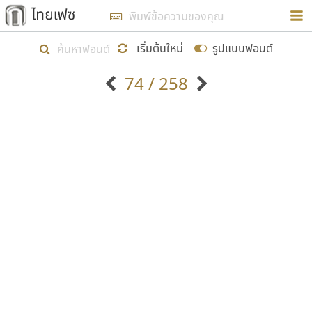
การในรูปแบบใหม่เพื่อใช้เป็นแนวทางในการศึกษารูป
ร่างหน้าตาของฟอนต์ไทยสำหรับการเรียนรู้เพื่อเริ่ม
เริ่มต้นใหม่
รูปแบบฟอนต์
สร้างฟอนต์ของตัวเอง ในเดือนมีนาคม พ.ศ. ๒๕๖๒ จึง
74 / 258
ได้เริ่ม ไทยเฟซ นี้ขึ้นมา
ตัวอักษรมีหัวขมวด
แบบตัวอักษรหัวบัว
แสดงผลแบบลิสต์
ตัวอักษรไม่มีหัวขมวด
แบบตัวอักษรหัวบอด
9
A
B
C
D
E
F
G
H
I
J
ฟอนต์ยอดนิยม
แบบตัวอักษรเกาหลี
เป้าหมายที่ยังคงดำเนินไปอยู่ คือการเพิ่มฟอนต์ไทย
K
L
M
N
O
P
Q
R
S
T
U
ฟอนต์ล้านดาวน์โหลด
แบบตัวอักษรเส้นขอบ
เข้าไปให้ได้อย่างน้อยเดือนละ ๓๐ ฟอนต์ นั่นหมายถึง
ระบบปฏิบัติการ
แบบตัวอักษรแฟนซี
V
W
Y
Z
อัตลักษณ์องค์กร
แบบตัวอักษรโบราณ
ปลายปี พ.ศ. ๒๕๖๒ จะมีฟอนต์ไม่ต่ำกว่า ๔๐๐ ฟอนต์ใน
แบบตัวการ์ตูน
แบบตัวเขียนพู่กัน
ก
ข
ค
จ
ฉ
ช
ซ
ฌ
ด
ต
ถ
ระบบ หวังว่า นอกจากจะเป็นประโยชน์ต่อตนเองแล้ว
แบบตัวดิสเพลย์
แบบตัวเนื้อความ
จะมีประโยชน์กับผู้อื่นได้บ้าง ไม่มากก็น้อย
แบบตัวประดิษฐ์
แบบตัวเหลี่ยม
ท
ธ
น
บ
ป
ผ
พ
ฟ
ภ
ม
ย
แบบตัวพิกเซล
แบบปลายมน
ร
ฤ
ล
ว
ศ
ส
ห
อ
ฮ
แบบตัวพิมพ์ดีด
แบบปลายแหลม
ขอขอบคุณ
แบบตัวมีเชิงฐาน
แบบปากกาหัวตัด
แบบตัวอักษรจีน
แบบฟอนต์ซิ่ง
แบบตัวอักษรซ้อนเงา
แบบลายมือผู้ใหญ่