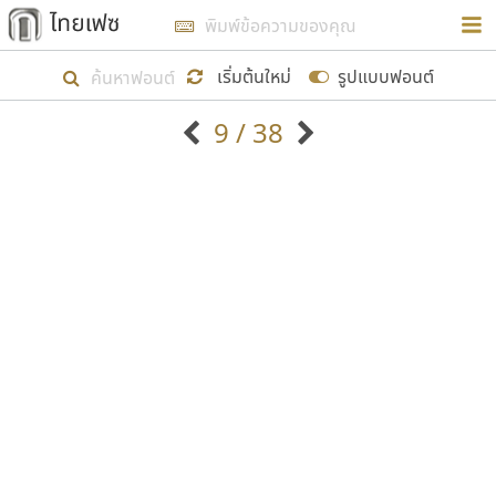
การในรูปแบบใหม่เพื่อใช้เป็นแนวทางในการศึกษารูป
ร่างหน้าตาของฟอนต์ไทยสำหรับการเรียนรู้เพื่อเริ่ม
เริ่มต้นใหม่
รูปแบบฟอนต์
สร้างฟอนต์ของตัวเอง ในเดือนมีนาคม พ.ศ. ๒๕๖๒ จึง
9 / 38
ได้เริ่ม ไทยเฟซ นี้ขึ้นมา
ตัวอักษรมีหัวขมวด
แบบตัวอักษรหัวบัว
แสดงผลแบบลิสต์
ตัวอักษรไม่มีหัวขมวด
แบบตัวอักษรหัวบอด
9
A
B
C
D
E
F
G
H
I
J
ฟอนต์ยอดนิยม
แบบตัวอักษรเกาหลี
เป้าหมายที่ยังคงดำเนินไปอยู่ คือการเพิ่มฟอนต์ไทย
K
L
M
N
O
P
Q
R
S
T
U
ฟอนต์ล้านดาวน์โหลด
แบบตัวอักษรเส้นขอบ
เข้าไปให้ได้อย่างน้อยเดือนละ ๓๐ ฟอนต์ นั่นหมายถึง
ระบบปฏิบัติการ
แบบตัวอักษรแฟนซี
V
W
Y
Z
อัตลักษณ์องค์กร
แบบตัวอักษรโบราณ
ปลายปี พ.ศ. ๒๕๖๒ จะมีฟอนต์ไม่ต่ำกว่า ๔๐๐ ฟอนต์ใน
แบบตัวการ์ตูน
แบบตัวเขียนพู่กัน
ก
ข
ค
จ
ฉ
ช
ซ
ฌ
ด
ต
ถ
ระบบ หวังว่า นอกจากจะเป็นประโยชน์ต่อตนเองแล้ว
แบบตัวดิสเพลย์
แบบตัวเนื้อความ
จะมีประโยชน์กับผู้อื่นได้บ้าง ไม่มากก็น้อย
แบบตัวประดิษฐ์
แบบตัวเหลี่ยม
ท
ธ
น
บ
ป
ผ
พ
ฟ
ภ
ม
ย
แบบตัวพิกเซล
แบบปลายมน
ร
ฤ
ล
ว
ศ
ส
ห
อ
ฮ
แบบตัวพิมพ์ดีด
แบบปลายแหลม
ขอขอบคุณ
แบบตัวมีเชิงฐาน
แบบปากกาหัวตัด
แบบตัวอักษรจีน
แบบฟอนต์ซิ่ง
แบบตัวอักษรซ้อนเงา
แบบลายมือผู้ใหญ่