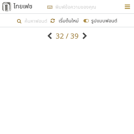
การในรูปแบบใหม่เพื่อใช้เป็นแนวทางในการศึกษารูป
ร่างหน้าตาของฟอนต์ไทยสำหรับการเรียนรู้เพื่อเริ่ม
เริ่มต้นใหม่
รูปแบบฟอนต์
สร้างฟอนต์ของตัวเอง ในเดือนมีนาคม พ.ศ. ๒๕๖๒ จึง
32 / 39
ได้เริ่ม ไทยเฟซ นี้ขึ้นมา
ตัวอักษรมีหัวขมวด
แบบตัวอักษรหัวบัว
แสดงผลแบบลิสต์
ตัวอักษรไม่มีหัวขมวด
แบบตัวอักษรหัวบอด
9
A
B
C
D
E
F
G
H
I
J
ฟอนต์ยอดนิยม
แบบตัวอักษรเกาหลี
เป้าหมายที่ยังคงดำเนินไปอยู่ คือการเพิ่มฟอนต์ไทย
K
L
M
N
O
P
Q
R
S
T
U
ฟอนต์ล้านดาวน์โหลด
แบบตัวอักษรเส้นขอบ
เข้าไปให้ได้อย่างน้อยเดือนละ ๓๐ ฟอนต์ นั่นหมายถึง
ระบบปฏิบัติการ
แบบตัวอักษรแฟนซี
V
W
Y
Z
อัตลักษณ์องค์กร
แบบตัวอักษรโบราณ
ปลายปี พ.ศ. ๒๕๖๒ จะมีฟอนต์ไม่ต่ำกว่า ๔๐๐ ฟอนต์ใน
แบบตัวการ์ตูน
แบบตัวเขียนพู่กัน
ก
ข
ค
จ
ฉ
ช
ซ
ฌ
ด
ต
ถ
ระบบ หวังว่า นอกจากจะเป็นประโยชน์ต่อตนเองแล้ว
แบบตัวดิสเพลย์
แบบตัวเนื้อความ
จะมีประโยชน์กับผู้อื่นได้บ้าง ไม่มากก็น้อย
แบบตัวประดิษฐ์
แบบตัวเหลี่ยม
ท
ธ
น
บ
ป
ผ
พ
ฟ
ภ
ม
ย
แบบตัวพิกเซล
แบบปลายมน
ร
ฤ
ล
ว
ศ
ส
ห
อ
ฮ
แบบตัวพิมพ์ดีด
แบบปลายแหลม
ขอขอบคุณ
แบบตัวมีเชิงฐาน
แบบปากกาหัวตัด
แบบตัวอักษรจีน
แบบฟอนต์ซิ่ง
แบบตัวอักษรซ้อนเงา
แบบลายมือผู้ใหญ่