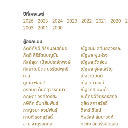
ปีที่เผยแพร่
2026
2025
2024
2023
2022
2021
2020
2
2003
2001
2000
ผู้ออกแบบ
กิตติศักดิ์ ศิริกมลเสถียร
ณัฐชนน สตันยสุวรรณ
กิตติ ศิริรัตนบุญชัย
ณัฐพล พุ่มห่วง
กัลย์สุดา เปี่ยมประจักพงษ์
ณัฐพล วัดอ่อน
กัลยาณมิตร นรรัตน์พุทธิ
ณัฐพล อู่ผลเจริญ
ก-ฮ
ณัฐวุฒิ วันดี
กูเกิล ฟอนต์
ณัฐวุฒิ เชิงดี
กรกนก ตันติสุวรรณนา
ณัฐวิทย์ นพเก้า
กฤษดา วงศ์อารยะ
ณภัทร วิจิตรกรสกุล
กษิดิศ ฉันทสัมพันธ์
ดุสิต สุภาสวัสดิ์
กาญจนา สงฆ์พันธุ์
ดีอาร์ ดีไซน์
กานต์ รอดสวัสดิ์
ทิพวัลย์ สัมนาวงศ์
ขาม จาตุรงคกุล
ทวีชัย อัศวรังสิตแสง