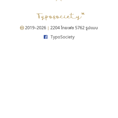
P
TS
PANI
Type Buthon
ฐ
PK
Typomancer
ฑ
PS
U
Q
UID
ด
2019–2026
2204 ไทยเฟซ 5762 รูปแบบ
|
R
UNK
ต
TypoSociety
S
UPC
ถ
Sarun’s
V
ท
SD
W
ธ
SOV
X
น
SP
Y
บ
Superstore
Z
ป
Surafont
zooddooz
ผ
T
ก
ฝ
TA
ข
TCHA
ค
TEPC
ง
ภ
TF
จ
ม