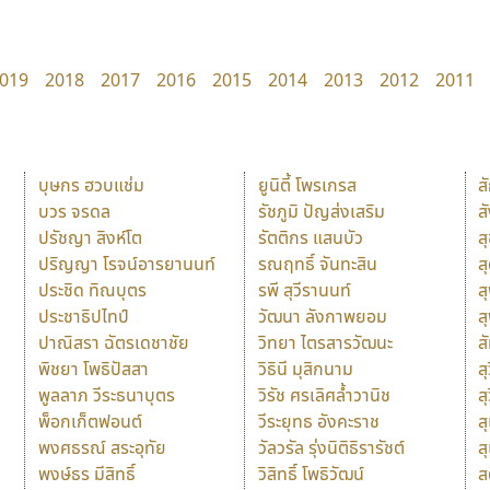
019
2018
2017
2016
2015
2014
2013
2012
2011
บุษกร ฮวบแช่ม
ยูนิตี้ โพรเกรส
ส
บวร จรดล
รัชภูมิ ปัญส่งเสริม
ส
ปรัชญา สิงห์โต
รัตติกร แสนบัว
ส
ปริญญา โรจน์อารยานนท์
รณฤทธิ์ จันทะสิน
ส
ประชิด ทิณบุตร
รพี สุวีรานนท์
ส
ประชาธิปไทป์
วัฒนา ลังกาพยอม
ส
ปาณิสรา ฉัตรเดชาชัย
วิทยา ไตรสารวัฒนะ
ส
พิชยา โพธิปัสสา
วิธินี มุสิกนาม
สุ
พูลลาภ วีระธนาบุตร
วิรัช ศรเลิศล้ำวานิช
ส
พ็อกเก็ตฟอนต์
วีระยุทธ อังคะราช
ส
พงศธรณ์ สระอุทัย
วัลวรัล รุ่งนิติธิรารัชต์
ส
พงษ์ธร มีสิทธิ์
วิสิทธิ์ โพธิวัฒน์
ส