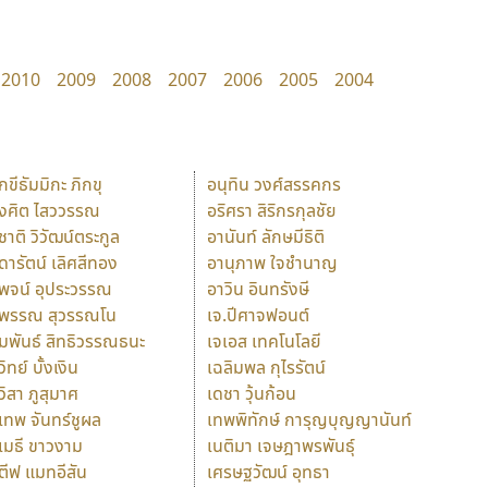
2010
2009
2008
2007
2006
2005
2004
ักขีธัมมิกะ ภิกขุ
อนุทิน วงศ์สรรคกร
ังศิต ไสววรรณ
อริศรา สิริกรกุลชัย
ุชาติ วิวัฒน์ตระกูล
อานันท์ ลักษมีธิติ
ุดารัตน์ เลิศสีทอง
อานุภาพ ใจชำนาญ
ุพจน์ อุประวรรณ
อาวิน อินทรังษี
ุพรรณ สุวรรณโน
เจ.ปีศาจฟอนต์
ัมพันธ์ สิทธิวรรณธนะ
เจเอส เทคโนโลยี
วิทย์ บั้งเงิน
เฉลิมพล กุไรรัตน์
ุวิสา ภูสุมาศ
เดชา วุ้นก้อน
ุเทพ จันทร์ชูผล
เทพพิทักษ์ การุญบุญญานันท์
ุเมธี ขาวงาม
เนติมา เจษฎาพรพันธุ์
ตีฟ แมทอีสัน
เศรษฐวัฒน์ อุทธา