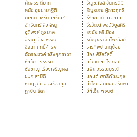
คัดสรร ดีมาก
ธัญชภัสส์ จันทรนิมิ
คนัช อุยยามาฐิติ
ธัญรมณ ผู้ภาวศุทธิ
คเณศ อธิรัตนกรัณฑ์
ธีร์ชญาน์ นามขาน
จักรินทร์ สิงห์หนู
ธีรวัฒน์ พจน์วิบูลศิริ
จุติพงศ์ ภูสุมาศ
ธงชัย ศรีเมือง
จิรายุ บัวสุวรรณ
ธนัญธร เลิศไพรวัลย์
จิลดา ฤทธิ์คำรพ
ธารทิพย์ เกตุย้อย
ฉัตรณรงค์ จริงศุภธาดา
นิกร ศิริสวัสดิ์
ชัชชัย วรธรรม
นิวัฒน์ ภัทโรวาสน์
ชัยชาญ เรืองเจริญผล
นพิน วรรณบูรณ์
ชนก สามิติ
นภนต์ พุทธิพัฒนกุล
ชาญวุฒิ เจนจรัสสกุล
นำโชค สินมงคลรักษา
ฎายิน ลีลา
บีทีเอ็น ฟอนต์
9 Fonts
F
A
Fontcraft