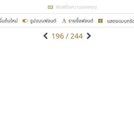
แสดงผลแบบลิสต์
ริ่มต้นใหม่
รูปแบบฟอนต์
รายชื่อฟอนต์
แสดงแบบกริ
รเพิ่มฟอนต์ไทยเข้าไปให้ได้อย่างน้อยเดือนละ ๓๐ ฟอนต์ นั่
196 / 244
นอกจากจะเป็นประโยชน์ต่อตนเองแล้ว จะมีประโยชน์กับผู้อื่นไ
แบบตัวอักษรจีน
แบบตัวอักษรหัวบัว
แบบตัวอักษรซ้อนเงา
แบบตัวอักษรหัวบอด
G
H
I
J
K
L
M
N
O
P
Q
R
แบบตัวอักษรย้อนยุค
แบบตัวอักษรเกาหลี
ขอขอบคุณ
ถ
แบบตัวอักษรล้านนา
ท
ธ
น
บ
ป
แบบตัวอักษรเส้นขอบ
ผ
พ
ฟ
ภ
ม
แบบตัวอักษรลาว
แบบตัวอักษรแฟนซี
แบบตัวอักษรสคริปท์
แบบตัวอักษรโบราณ
อกแบบฟอนต์ไทยทุกท่านที่สร้างสรรค์ผลงานเพื่อสืบสานอัก
อน ปรัชญา สิงห์โต ที่อนุญาตให้เผยแพร่ข้อมูลจาก ฟอนต