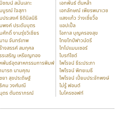
มิชฌน์ สมันเลาะ
เอกพันธ์ ตันหล้า
มบูรณ์ ใจสุภา
เอกลักษณ์ เพียรพนาเวช
มประสงค์ ธิตินิลนิธิ
แสงแก้ว ว่างเซี่ยวื่อ
มพงค์ ประดับบุตร
แอปเปิ้ล
มศักดิ์ งามรุ่งวิเชียร
โอภาส บุญครองสุข
มาน จันทร์เทพ
ไทยไทป์ฟาวน์ดรี
ร้างสรรค์ สมกุศล
ไทโปแมนเซอร์
รรเสริญ เหรียญทอง
ไบรท์ไซด์
หพันธ์อุตสาหกรรมการพิมพ์
ไพโรจน์ ธีระประภา
ามารถ นามคุณ
ไพโรจน์ พิทยเมธี
ิชยา สุขประดิษฐ์
ไพโรจน์ เปี่ยมประจักพงษ์
ธิคม วงศ์มณี
ไม่รู้ ฟอนต์
นุตร ตันตราภรณ์
ไมโครซอฟท์
ร
ฤ