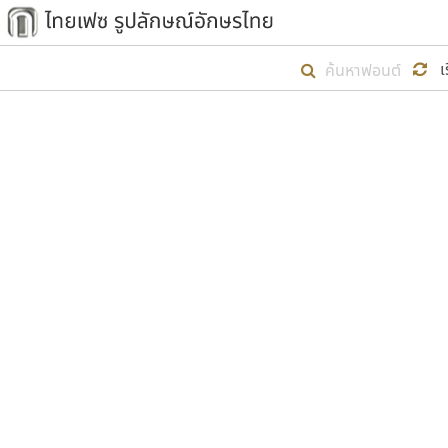
เริ่ม ไทยเฟซ นี้ขึ้นมา
เ
เป้าหมายที่ยังคงดำเนินไปอยู่ คือกา
ไม่ต่ำกว่า ๔๐๐ ฟอนต์ในระบบ หวังว่า 
ตัวอักษรมีหัวขมวด
แบบตัวการ์ตูน
ตัวอักษรไม่มีหัวขมวด
แบบตัวดิสเพลย์
9
A
B
C
D
E
F
ฟอนต์ยอดนิยม
แบบตัวประดิษฐ์
ฟอนต์ล้านดาวน์โหลด
ก
ข
ค
จ
ฉ
ช
แบบตัวพิกเซล
ซ
ฌ
ด
ต
ระบบปฏิบัติการ
แบบตัวพิมพ์ดีด
อัตลักษณ์องค์กร
แบบตัวมีเชิงฐาน
ผู้อ
คุณแ