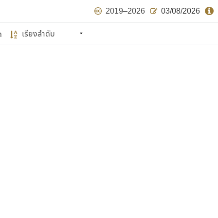
2019–2026
03/08/2026
ด
นหมายถึง ปลายปี พ.ศ. ๒๕๖๒ จะมีฟอนต์
ด้บ้าง ไม่มากก็น้อย
แบบตัวเขียนพู่กัน
แบบฟอนต์ซิ่ง
แบบตัวเนื้อความ
แบบลายมือผู้ใหญ่
S
T
U
V
W
Y
Z
แบบตัวเหลี่ยม
แบบลายมือวัยรุ่น
ย
แบบปลายมน
ร
ฤ
ล
ว
ศ
แบบลายมือเด็ก
ส
ห
อ
ฮ
แบบปลายแหลม
แบบอาลักษณ์
แบบปากกาหัวตัด
ษรไทย
์.คอม