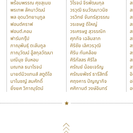
พร้อมพรรณ ศุขสุเมฆ
วิโรจน์ จิรพัฒนกุล
ส
พรเทพ ลัคนาวัฒน์
วรวุฒิ ธนวัฒนาวนิช
ส
พล อุดมวิทยานุกูล
วรวิทย์ จันทร์สุวรรณ
ส
ฟอนต์คราฟ
วรเชษฐ ดีใหญ่
ส
ฟอนต์.คอม
วรเศรษฐ สุวรรณิก
ส
ฟาร์มกรุ๊ป
ศุภกิจ เฉลิมลาภ
ส
ภาณุพันธุ์ ตะลันกูล
ศิริชัย เลิศวรวุฒิ
ส
ภาณุวัฒน์ อู้สกุลวัฒนา
ศิริน กันคล้อย
ส
มณีนุช จันหอม
ศิริภัสสร ศิริไล
ส
มณฑล ธนาโรจน์
ศรัณย์ น้อยเจริญ
ส
มายด์มิวแทนส์ สตูดิโอ
ศรัณยพัชร์ ธารีสิทธิ์
อ
มาโนชญ์ สมศักดิ์
ศฤงคาร ปัญญากิจ
อ
ยิ่งยศ วิภาณุรัตน์
ศศิกานต์ วงษ์อินทร์
อ
Naipol
TLWG
ช
O
Torsilp
ซ