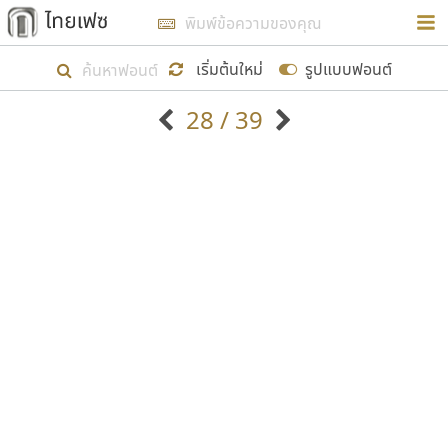
การในรูปแบบใหม่เพื่อใช้เป็นแนวทางในการศึกษารูป
ร่างหน้าตาของฟอนต์ไทยสำหรับการเรียนรู้เพื่อเริ่ม
เริ่มต้นใหม่
รูปแบบฟอนต์
สร้างฟอนต์ของตัวเอง ในเดือนมีนาคม พ.ศ. ๒๕๖๒ จึง
28 / 39
ได้เริ่ม ไทยเฟซ นี้ขึ้นมา
ตัวอักษรมีหัวขมวด
แบบตัวอักษรหัวบัว
แสดงผลแบบลิสต์
ตัวอักษรไม่มีหัวขมวด
แบบตัวอักษรหัวบอด
9
A
B
C
D
E
F
G
H
I
J
ฟอนต์ยอดนิยม
แบบตัวอักษรเกาหลี
เป้าหมายที่ยังคงดำเนินไปอยู่ คือการเพิ่มฟอนต์ไทย
K
L
M
N
O
P
Q
R
S
T
U
ฟอนต์ล้านดาวน์โหลด
แบบตัวอักษรเส้นขอบ
เข้าไปให้ได้อย่างน้อยเดือนละ ๓๐ ฟอนต์ นั่นหมายถึง
ระบบปฏิบัติการ
แบบตัวอักษรแฟนซี
V
W
Y
Z
อัตลักษณ์องค์กร
แบบตัวอักษรโบราณ
ปลายปี พ.ศ. ๒๕๖๒ จะมีฟอนต์ไม่ต่ำกว่า ๔๐๐ ฟอนต์ใน
แบบตัวการ์ตูน
แบบตัวเขียนพู่กัน
ก
ข
ค
จ
ฉ
ช
ซ
ฌ
ด
ต
ถ
ระบบ หวังว่า นอกจากจะเป็นประโยชน์ต่อตนเองแล้ว
แบบตัวดิสเพลย์
แบบตัวเนื้อความ
จะมีประโยชน์กับผู้อื่นได้บ้าง ไม่มากก็น้อย
แบบตัวประดิษฐ์
แบบตัวเหลี่ยม
ท
ธ
น
บ
ป
ผ
พ
ฟ
ภ
ม
ย
แบบตัวพิกเซล
แบบปลายมน
ร
ฤ
ล
ว
ศ
ส
ห
อ
ฮ
แบบตัวพิมพ์ดีด
แบบปลายแหลม
ขอขอบคุณ
แบบตัวมีเชิงฐาน
แบบปากกาหัวตัด
แบบตัวอักษรจีน
แบบฟอนต์ซิ่ง
แบบตัวอักษรซ้อนเงา
แบบลายมือผู้ใหญ่