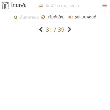
การในรูปแบบใหม่เพื่อใช้เป็นแนวทางในการศึกษารูป
ร่างหน้าตาของฟอนต์ไทยสำหรับการเรียนรู้เพื่อเริ่ม
เริ่มต้นใหม่
รูปแบบฟอนต์
สร้างฟอนต์ของตัวเอง ในเดือนมีนาคม พ.ศ. ๒๕๖๒ จึง
31 / 39
ได้เริ่ม ไทยเฟซ นี้ขึ้นมา
ตัวอักษรมีหัวขมวด
แบบตัวอักษรหัวบัว
แสดงผลแบบลิสต์
ตัวอักษรไม่มีหัวขมวด
แบบตัวอักษรหัวบอด
9
A
B
C
D
E
F
G
H
I
J
ฟอนต์ยอดนิยม
แบบตัวอักษรเกาหลี
เป้าหมายที่ยังคงดำเนินไปอยู่ คือการเพิ่มฟอนต์ไทย
K
L
M
N
O
P
Q
R
S
T
U
ฟอนต์ล้านดาวน์โหลด
แบบตัวอักษรเส้นขอบ
เข้าไปให้ได้อย่างน้อยเดือนละ ๓๐ ฟอนต์ นั่นหมายถึง
ระบบปฏิบัติการ
แบบตัวอักษรแฟนซี
V
W
Y
Z
อัตลักษณ์องค์กร
แบบตัวอักษรโบราณ
ปลายปี พ.ศ. ๒๕๖๒ จะมีฟอนต์ไม่ต่ำกว่า ๔๐๐ ฟอนต์ใน
แบบตัวการ์ตูน
แบบตัวเขียนพู่กัน
ก
ข
ค
จ
ฉ
ช
ซ
ฌ
ด
ต
ถ
ระบบ หวังว่า นอกจากจะเป็นประโยชน์ต่อตนเองแล้ว
แบบตัวดิสเพลย์
แบบตัวเนื้อความ
จะมีประโยชน์กับผู้อื่นได้บ้าง ไม่มากก็น้อย
แบบตัวประดิษฐ์
แบบตัวเหลี่ยม
ท
ธ
น
บ
ป
ผ
พ
ฟ
ภ
ม
ย
แบบตัวพิกเซล
แบบปลายมน
ร
ฤ
ล
ว
ศ
ส
ห
อ
ฮ
แบบตัวพิมพ์ดีด
แบบปลายแหลม
ขอขอบคุณ
แบบตัวมีเชิงฐาน
แบบปากกาหัวตัด
แบบตัวอักษรจีน
แบบฟอนต์ซิ่ง
แบบตัวอักษรซ้อนเงา
แบบลายมือผู้ใหญ่