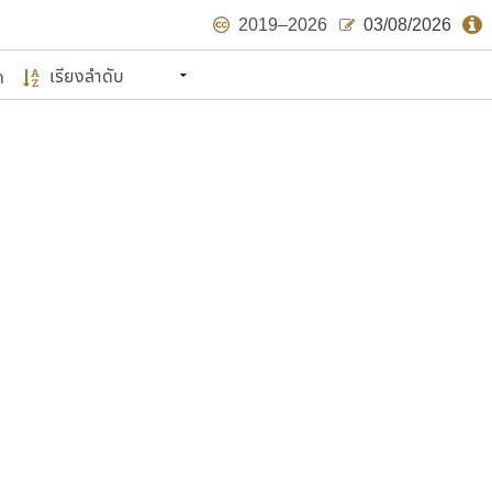
2019–2026
03/08/2026
ด
นหมายถึง ปลายปี พ.ศ. ๒๕๖๒ จะมีฟอนต์
ด้บ้าง ไม่มากก็น้อย
แบบตัวเขียนพู่กัน
แบบฟอนต์ซิ่ง
แบบตัวเนื้อความ
แบบลายมือผู้ใหญ่
S
T
U
V
W
Y
Z
แบบตัวเหลี่ยม
แบบลายมือวัยรุ่น
ย
แบบปลายมน
ร
ฤ
ล
ว
ศ
แบบลายมือเด็ก
ส
ห
อ
ฮ
แบบปลายแหลม
แบบอาลักษณ์
แบบปากกาหัวตัด
ษรไทย
์.คอม