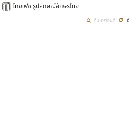
เริ่ม ไทยเฟซ นี้ขึ้นมา
เ
เป้าหมายที่ยังคงดำเนินไปอยู่ คือกา
ไม่ต่ำกว่า ๔๐๐ ฟอนต์ในระบบ หวังว่า 
ตัวอักษรมีหัวขมวด
แบบตัวการ์ตูน
ตัวอักษรไม่มีหัวขมวด
แบบตัวดิสเพลย์
9
A
B
C
D
E
F
ฟอนต์ยอดนิยม
แบบตัวประดิษฐ์
ฟอนต์ล้านดาวน์โหลด
ก
ข
ค
จ
ฉ
ช
แบบตัวพิกเซล
ซ
ฌ
ด
ต
ระบบปฏิบัติการ
แบบตัวพิมพ์ดีด
อัตลักษณ์องค์กร
แบบตัวมีเชิงฐาน
ผู้อ
คุณแ