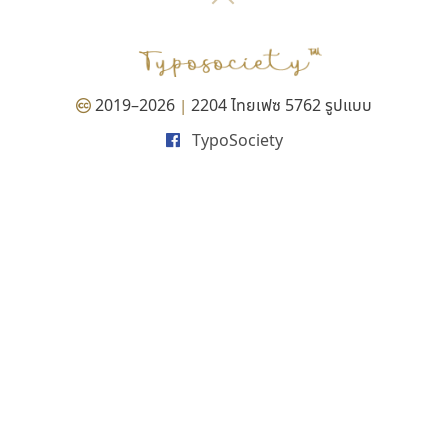
P
TS
PANI
Type Buthon
ฐ
PK
Typomancer
ฑ
PS
U
Q
UID
ด
2019–2026
2204 ไทยเฟซ 5762 รูปแบบ
|
R
UNK
ต
TypoSociety
S
UPC
ถ
Sarun’s
V
ท
SD
W
ธ
SOV
X
น
SP
Y
บ
Superstore
Z
ป
Surafont
zooddooz
ผ
T
ก
ฝ
TA
ข
TCHA
ค
TEPC
ง
ภ
TF
จ
ม