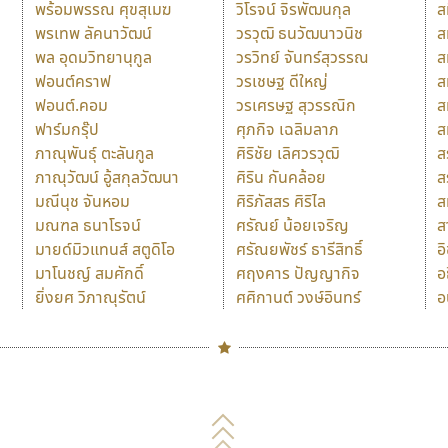
พร้อมพรรณ ศุขสุเมฆ
วิโรจน์ จิรพัฒนกุล
ส
พรเทพ ลัคนาวัฒน์
วรวุฒิ ธนวัฒนาวนิช
ส
พล อุดมวิทยานุกูล
วรวิทย์ จันทร์สุวรรณ
ส
ฟอนต์คราฟ
วรเชษฐ ดีใหญ่
ส
ฟอนต์.คอม
วรเศรษฐ สุวรรณิก
ส
ฟาร์มกรุ๊ป
ศุภกิจ เฉลิมลาภ
ส
ภาณุพันธุ์ ตะลันกูล
ศิริชัย เลิศวรวุฒิ
ส
ภาณุวัฒน์ อู้สกุลวัฒนา
ศิริน กันคล้อย
ส
มณีนุช จันหอม
ศิริภัสสร ศิริไล
ส
มณฑล ธนาโรจน์
ศรัณย์ น้อยเจริญ
ส
มายด์มิวแทนส์ สตูดิโอ
ศรัณยพัชร์ ธารีสิทธิ์
อ
มาโนชญ์ สมศักดิ์
ศฤงคาร ปัญญากิจ
อ
ยิ่งยศ วิภาณุรัตน์
ศศิกานต์ วงษ์อินทร์
อ
Naipol
TLWG
ช
O
Torsilp
ซ