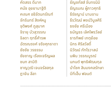
คัดสรร ดีมาก
ธัญชภัสส์ จันทรนิมิ
คนัช อุยยามาฐิติ
ธัญรมณ ผู้ภาวศุทธิ
คเณศ อธิรัตนกรัณฑ์
ธีร์ชญาน์ นามขาน
จักรินทร์ สิงห์หนู
ธีรวัฒน์ พจน์วิบูลศิริ
จุติพงศ์ ภูสุมาศ
ธงชัย ศรีเมือง
จิรายุ บัวสุวรรณ
ธนัญธร เลิศไพรวัลย์
จิลดา ฤทธิ์คำรพ
ธารทิพย์ เกตุย้อย
ฉัตรณรงค์ จริงศุภธาดา
นิกร ศิริสวัสดิ์
ชัชชัย วรธรรม
นิวัฒน์ ภัทโรวาสน์
ชัยชาญ เรืองเจริญผล
นพิน วรรณบูรณ์
ชนก สามิติ
นภนต์ พุทธิพัฒนกุล
ชาญวุฒิ เจนจรัสสกุล
นำโชค สินมงคลรักษา
ฎายิน ลีลา
บีทีเอ็น ฟอนต์
9 Fonts
F
A
Fontcraft