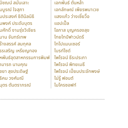
มิชฌน์ สมันเลาะ
เอกพันธ์ ตันหล้า
มบูรณ์ ใจสุภา
เอกลักษณ์ เพียรพนาเวช
มประสงค์ ธิตินิลนิธิ
แสงแก้ว ว่างเซี่ยวื่อ
มพงค์ ประดับบุตร
แอปเปิ้ล
มศักดิ์ งามรุ่งวิเชียร
โอภาส บุญครองสุข
มาน จันทร์เทพ
ไทยไทป์ฟาวน์ดรี
ร้างสรรค์ สมกุศล
ไทโปแมนเซอร์
รรเสริญ เหรียญทอง
ไบรท์ไซด์
หพันธ์อุตสาหกรรมการพิมพ์
ไพโรจน์ ธีระประภา
ามารถ นามคุณ
ไพโรจน์ พิทยเมธี
ิชยา สุขประดิษฐ์
ไพโรจน์ เปี่ยมประจักพงษ์
ธิคม วงศ์มณี
ไม่รู้ ฟอนต์
นุตร ตันตราภรณ์
ไมโครซอฟท์
ร
ฤ