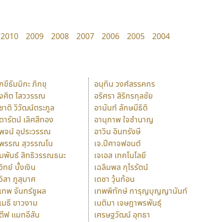
2010
2009
2008
2007
2006
2005
2004
ักขีธัมมิกะ ภิกขุ
อนุทิน วงศ์สรรคกร
ังศิต ไสววรรณ
อริศรา สิริกรกุลชัย
ุชาติ วิวัฒน์ตระกูล
อานันท์ ลักษมีธิติ
ุดารัตน์ เลิศสีทอง
อานุภาพ ใจชำนาญ
ุพจน์ อุประวรรณ
อาวิน อินทรังษี
ุพรรณ สุวรรณโน
เจ.ปีศาจฟอนต์
ัมพันธ์ สิทธิวรรณธนะ
เจเอส เทคโนโลยี
วิทย์ บั้งเงิน
เฉลิมพล กุไรรัตน์
ุวิสา ภูสุมาศ
เดชา วุ้นก้อน
ุเทพ จันทร์ชูผล
เทพพิทักษ์ การุญบุญญานันท์
ุเมธี ขาวงาม
เนติมา เจษฎาพรพันธุ์
ตีฟ แมทอีสัน
เศรษฐวัฒน์ อุทธา