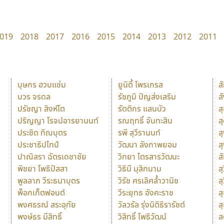
019
2018
2017
2016
2015
2014
2013
2012
2011
บุษกร ฮวบแช่ม
ยูนิตี้ โพรเกรส
ส
บวร จรดล
รัชภูมิ ปัญส่งเสริม
ส
ปรัชญา สิงห์โต
รัตติกร แสนบัว
ส
ปริญญา โรจน์อารยานนท์
รณฤทธิ์ จันทะสิน
ส
ประชิด ทิณบุตร
รพี สุวีรานนท์
ส
ประชาธิปไทป์
วัฒนา ลังกาพยอม
ส
ปาณิสรา ฉัตรเดชาชัย
วิทยา ไตรสารวัฒนะ
ส
พิชยา โพธิปัสสา
วิธินี มุสิกนาม
สุ
พูลลาภ วีระธนาบุตร
วิรัช ศรเลิศล้ำวานิช
ส
พ็อกเก็ตฟอนต์
วีระยุทธ อังคะราช
ส
พงศธรณ์ สระอุทัย
วัลวรัล รุ่งนิติธิรารัชต์
ส
พงษ์ธร มีสิทธิ์
วิสิทธิ์ โพธิวัฒน์
ส