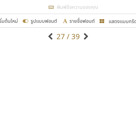
แสดงผลแบบลิสต์
ริ่มต้นใหม่
รูปแบบฟอนต์
รายชื่อฟอนต์
แสดงแบบกริ
รเพิ่มฟอนต์ไทยเข้าไปให้ได้อย่างน้อยเดือนละ ๓๐ ฟอนต์ นั่
27 / 39
นอกจากจะเป็นประโยชน์ต่อตนเองแล้ว จะมีประโยชน์กับผู้อื่นไ
แบบตัวอักษรจีน
แบบตัวอักษรหัวบัว
แบบตัวอักษรซ้อนเงา
แบบตัวอักษรหัวบอด
G
H
I
J
K
L
M
N
O
P
Q
R
แบบตัวอักษรย้อนยุค
แบบตัวอักษรเกาหลี
ขอขอบคุณ
ถ
แบบตัวอักษรล้านนา
ท
ธ
น
บ
ป
แบบตัวอักษรเส้นขอบ
ผ
พ
ฟ
ภ
ม
แบบตัวอักษรลาว
แบบตัวอักษรแฟนซี
แบบตัวอักษรสคริปท์
แบบตัวอักษรโบราณ
อกแบบฟอนต์ไทยทุกท่านที่สร้างสรรค์ผลงานเพื่อสืบสานอัก
อน ปรัชญา สิงห์โต ที่อนุญาตให้เผยแพร่ข้อมูลจาก ฟอนต