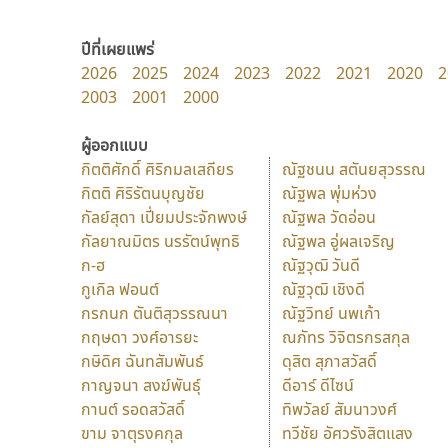
ปีที่เผยแพร่
2026
2025
2024
2023
2022
2021
2020
2
2003
2001
2000
ผู้ออกแบบ
กิตติศักดิ์ ศิริกมลเสถียร
ณัฐชนน สตันยสุวรรณ
กิตติ ศิริรัตนบุญชัย
ณัฐพล พุ่มห่วง
กัลย์สุดา เปี่ยมประจักพงษ์
ณัฐพล วัดอ่อน
กัลยาณมิตร นรรัตน์พุทธิ
ณัฐพล อู่ผลเจริญ
ก-ฮ
ณัฐวุฒิ วันดี
กูเกิล ฟอนต์
ณัฐวุฒิ เชิงดี
กรกนก ตันติสุวรรณนา
ณัฐวิทย์ นพเก้า
กฤษดา วงศ์อารยะ
ณภัทร วิจิตรกรสกุล
กษิดิศ ฉันทสัมพันธ์
ดุสิต สุภาสวัสดิ์
กาญจนา สงฆ์พันธุ์
ดีอาร์ ดีไซน์
กานต์ รอดสวัสดิ์
ทิพวัลย์ สัมนาวงศ์
ขาม จาตุรงคกุล
ทวีชัย อัศวรังสิตแสง