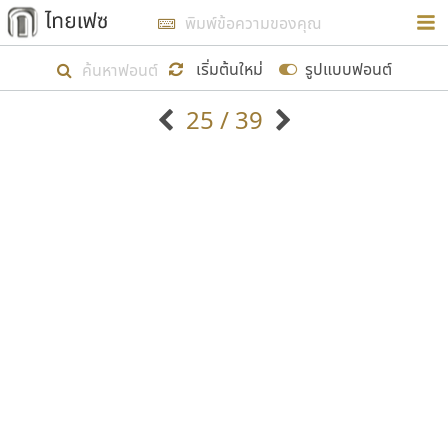
การในรูปแบบใหม่เพื่อใช้เป็นแนวทางในการศึกษารูป
ร่างหน้าตาของฟอนต์ไทยสำหรับการเรียนรู้เพื่อเริ่ม
เริ่มต้นใหม่
รูปแบบฟอนต์
สร้างฟอนต์ของตัวเอง ในเดือนมีนาคม พ.ศ. ๒๕๖๒ จึง
25 / 39
ได้เริ่ม ไทยเฟซ นี้ขึ้นมา
ตัวอักษรมีหัวขมวด
แบบตัวอักษรหัวบัว
แสดงผลแบบลิสต์
ตัวอักษรไม่มีหัวขมวด
แบบตัวอักษรหัวบอด
9
A
B
C
D
E
F
G
H
I
J
ฟอนต์ยอดนิยม
แบบตัวอักษรเกาหลี
เป้าหมายที่ยังคงดำเนินไปอยู่ คือการเพิ่มฟอนต์ไทย
K
L
M
N
O
P
Q
R
S
T
U
ฟอนต์ล้านดาวน์โหลด
แบบตัวอักษรเส้นขอบ
เข้าไปให้ได้อย่างน้อยเดือนละ ๓๐ ฟอนต์ นั่นหมายถึง
ระบบปฏิบัติการ
แบบตัวอักษรแฟนซี
V
W
Y
Z
อัตลักษณ์องค์กร
แบบตัวอักษรโบราณ
ปลายปี พ.ศ. ๒๕๖๒ จะมีฟอนต์ไม่ต่ำกว่า ๔๐๐ ฟอนต์ใน
แบบตัวการ์ตูน
แบบตัวเขียนพู่กัน
ก
ข
ค
จ
ฉ
ช
ซ
ฌ
ด
ต
ถ
ระบบ หวังว่า นอกจากจะเป็นประโยชน์ต่อตนเองแล้ว
แบบตัวดิสเพลย์
แบบตัวเนื้อความ
จะมีประโยชน์กับผู้อื่นได้บ้าง ไม่มากก็น้อย
แบบตัวประดิษฐ์
แบบตัวเหลี่ยม
ท
ธ
น
บ
ป
ผ
พ
ฟ
ภ
ม
ย
แบบตัวพิกเซล
แบบปลายมน
ร
ฤ
ล
ว
ศ
ส
ห
อ
ฮ
แบบตัวพิมพ์ดีด
แบบปลายแหลม
ขอขอบคุณ
แบบตัวมีเชิงฐาน
แบบปากกาหัวตัด
แบบตัวอักษรจีน
แบบฟอนต์ซิ่ง
แบบตัวอักษรซ้อนเงา
แบบลายมือผู้ใหญ่