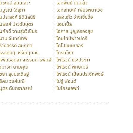
มิชฌน์ สมันเลาะ
เอกพันธ์ ตันหล้า
มบูรณ์ ใจสุภา
เอกลักษณ์ เพียรพนาเวช
มประสงค์ ธิตินิลนิธิ
แสงแก้ว ว่างเซี่ยวื่อ
มพงค์ ประดับบุตร
แอปเปิ้ล
มศักดิ์ งามรุ่งวิเชียร
โอภาส บุญครองสุข
มาน จันทร์เทพ
ไทยไทป์ฟาวน์ดรี
ร้างสรรค์ สมกุศล
ไทโปแมนเซอร์
รรเสริญ เหรียญทอง
ไบรท์ไซด์
หพันธ์อุตสาหกรรมการพิมพ์
ไพโรจน์ ธีระประภา
ามารถ นามคุณ
ไพโรจน์ พิทยเมธี
ิชยา สุขประดิษฐ์
ไพโรจน์ เปี่ยมประจักพงษ์
ธิคม วงศ์มณี
ไม่รู้ ฟอนต์
นุตร ตันตราภรณ์
ไมโครซอฟท์
ร
ฤ