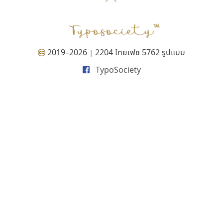
P
TS
PANI
Type Buthon
ฐ
PK
Typomancer
ฑ
PS
U
Q
UID
ด
2019–2026
2204 ไทยเฟซ 5762 รูปแบบ
|
R
UNK
ต
TypoSociety
S
UPC
ถ
Sarun’s
V
ท
SD
W
ธ
SOV
X
น
SP
Y
บ
Superstore
Z
ป
Surafont
zooddooz
ผ
T
ก
ฝ
TA
ข
TCHA
ค
TEPC
ง
ภ
TF
จ
ม