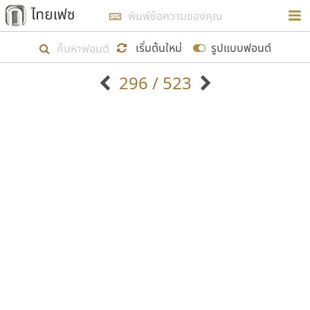
การในรูปแบบใหม่เพื่อใช้เป็นแนวทางในการศึกษารูป
ร่างหน้าตาของฟอนต์ไทยสำหรับการเรียนรู้เพื่อเริ่ม
เริ่มต้นใหม่
รูปแบบฟอนต์
สร้างฟอนต์ของตัวเอง ในเดือนมีนาคม พ.ศ. ๒๕๖๒ จึง
296 / 523
ได้เริ่ม ไทยเฟซ นี้ขึ้นมา
ตัวอักษรมีหัวขมวด
แบบตัวอักษรหัวบัว
แสดงผลแบบลิสต์
ตัวอักษรไม่มีหัวขมวด
แบบตัวอักษรหัวบอด
9
A
B
C
D
E
F
G
H
I
J
ฟอนต์ยอดนิยม
แบบตัวอักษรเกาหลี
เป้าหมายที่ยังคงดำเนินไปอยู่ คือการเพิ่มฟอนต์ไทย
K
L
M
N
O
P
Q
R
S
T
U
ฟอนต์ล้านดาวน์โหลด
แบบตัวอักษรเส้นขอบ
เข้าไปให้ได้อย่างน้อยเดือนละ ๓๐ ฟอนต์ นั่นหมายถึง
ระบบปฏิบัติการ
แบบตัวอักษรแฟนซี
V
W
Y
Z
อัตลักษณ์องค์กร
แบบตัวอักษรโบราณ
ปลายปี พ.ศ. ๒๕๖๒ จะมีฟอนต์ไม่ต่ำกว่า ๔๐๐ ฟอนต์ใน
แบบตัวการ์ตูน
แบบตัวเขียนพู่กัน
ก
ข
ค
จ
ฉ
ช
ซ
ฌ
ด
ต
ถ
ระบบ หวังว่า นอกจากจะเป็นประโยชน์ต่อตนเองแล้ว
แบบตัวดิสเพลย์
แบบตัวเนื้อความ
จะมีประโยชน์กับผู้อื่นได้บ้าง ไม่มากก็น้อย
แบบตัวประดิษฐ์
แบบตัวเหลี่ยม
ท
ธ
น
บ
ป
ผ
พ
ฟ
ภ
ม
ย
แบบตัวพิกเซล
แบบปลายมน
ร
ฤ
ล
ว
ศ
ส
ห
อ
ฮ
แบบตัวพิมพ์ดีด
แบบปลายแหลม
ขอขอบคุณ
แบบตัวมีเชิงฐาน
แบบปากกาหัวตัด
แบบตัวอักษรจีน
แบบฟอนต์ซิ่ง
แบบตัวอักษรซ้อนเงา
แบบลายมือผู้ใหญ่