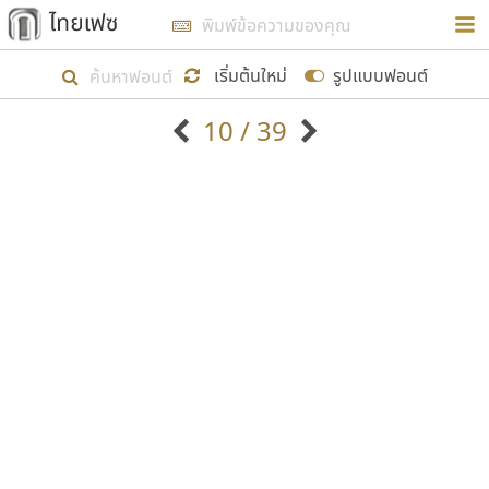
การในรูปแบบใหม่เพื่อใช้เป็นแนวทางในการศึกษารูป
ร่างหน้าตาของฟอนต์ไทยสำหรับการเรียนรู้เพื่อเริ่ม
เริ่มต้นใหม่
รูปแบบฟอนต์
สร้างฟอนต์ของตัวเอง ในเดือนมีนาคม พ.ศ. ๒๕๖๒ จึง
10 / 39
ได้เริ่ม ไทยเฟซ นี้ขึ้นมา
ตัวอักษรมีหัวขมวด
แบบตัวอักษรหัวบัว
แสดงผลแบบลิสต์
ตัวอักษรไม่มีหัวขมวด
แบบตัวอักษรหัวบอด
9
A
B
C
D
E
F
G
H
I
J
ฟอนต์ยอดนิยม
แบบตัวอักษรเกาหลี
เป้าหมายที่ยังคงดำเนินไปอยู่ คือการเพิ่มฟอนต์ไทย
K
L
M
N
O
P
Q
R
S
T
U
ฟอนต์ล้านดาวน์โหลด
แบบตัวอักษรเส้นขอบ
เข้าไปให้ได้อย่างน้อยเดือนละ ๓๐ ฟอนต์ นั่นหมายถึง
ระบบปฏิบัติการ
แบบตัวอักษรแฟนซี
V
W
Y
Z
อัตลักษณ์องค์กร
แบบตัวอักษรโบราณ
ปลายปี พ.ศ. ๒๕๖๒ จะมีฟอนต์ไม่ต่ำกว่า ๔๐๐ ฟอนต์ใน
แบบตัวการ์ตูน
แบบตัวเขียนพู่กัน
ก
ข
ค
จ
ฉ
ช
ซ
ฌ
ด
ต
ถ
ระบบ หวังว่า นอกจากจะเป็นประโยชน์ต่อตนเองแล้ว
แบบตัวดิสเพลย์
แบบตัวเนื้อความ
จะมีประโยชน์กับผู้อื่นได้บ้าง ไม่มากก็น้อย
แบบตัวประดิษฐ์
แบบตัวเหลี่ยม
ท
ธ
น
บ
ป
ผ
พ
ฟ
ภ
ม
ย
แบบตัวพิกเซล
แบบปลายมน
ร
ฤ
ล
ว
ศ
ส
ห
อ
ฮ
แบบตัวพิมพ์ดีด
แบบปลายแหลม
ขอขอบคุณ
แบบตัวมีเชิงฐาน
แบบปากกาหัวตัด
แบบตัวอักษรจีน
แบบฟอนต์ซิ่ง
แบบตัวอักษรซ้อนเงา
แบบลายมือผู้ใหญ่