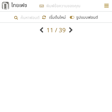
การในรูปแบบใหม่เพื่อใช้เป็นแนวทางในการศึกษารูป
ร่างหน้าตาของฟอนต์ไทยสำหรับการเรียนรู้เพื่อเริ่ม
เริ่มต้นใหม่
รูปแบบฟอนต์
สร้างฟอนต์ของตัวเอง ในเดือนมีนาคม พ.ศ. ๒๕๖๒ จึง
11 / 39
ได้เริ่ม ไทยเฟซ นี้ขึ้นมา
ตัวอักษรมีหัวขมวด
แบบตัวอักษรหัวบัว
แสดงผลแบบลิสต์
ตัวอักษรไม่มีหัวขมวด
แบบตัวอักษรหัวบอด
9
A
B
C
D
E
F
G
H
I
J
ฟอนต์ยอดนิยม
แบบตัวอักษรเกาหลี
เป้าหมายที่ยังคงดำเนินไปอยู่ คือการเพิ่มฟอนต์ไทย
K
L
M
N
O
P
Q
R
S
T
U
ฟอนต์ล้านดาวน์โหลด
แบบตัวอักษรเส้นขอบ
เข้าไปให้ได้อย่างน้อยเดือนละ ๓๐ ฟอนต์ นั่นหมายถึง
ระบบปฏิบัติการ
แบบตัวอักษรแฟนซี
V
W
Y
Z
อัตลักษณ์องค์กร
แบบตัวอักษรโบราณ
ปลายปี พ.ศ. ๒๕๖๒ จะมีฟอนต์ไม่ต่ำกว่า ๔๐๐ ฟอนต์ใน
แบบตัวการ์ตูน
แบบตัวเขียนพู่กัน
ก
ข
ค
จ
ฉ
ช
ซ
ฌ
ด
ต
ถ
ระบบ หวังว่า นอกจากจะเป็นประโยชน์ต่อตนเองแล้ว
แบบตัวดิสเพลย์
แบบตัวเนื้อความ
จะมีประโยชน์กับผู้อื่นได้บ้าง ไม่มากก็น้อย
แบบตัวประดิษฐ์
แบบตัวเหลี่ยม
ท
ธ
น
บ
ป
ผ
พ
ฟ
ภ
ม
ย
แบบตัวพิกเซล
แบบปลายมน
ร
ฤ
ล
ว
ศ
ส
ห
อ
ฮ
แบบตัวพิมพ์ดีด
แบบปลายแหลม
ขอขอบคุณ
แบบตัวมีเชิงฐาน
แบบปากกาหัวตัด
แบบตัวอักษรจีน
แบบฟอนต์ซิ่ง
แบบตัวอักษรซ้อนเงา
แบบลายมือผู้ใหญ่