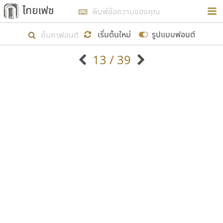
การในรูปแบบใหม่เพื่อใช้เป็นแนวทางในการศึกษารูป
ร่างหน้าตาของฟอนต์ไทยสำหรับการเรียนรู้เพื่อเริ่ม
เริ่มต้นใหม่
รูปแบบฟอนต์
สร้างฟอนต์ของตัวเอง ในเดือนมีนาคม พ.ศ. ๒๕๖๒ จึง
13 / 39
ได้เริ่ม ไทยเฟซ นี้ขึ้นมา
ตัวอักษรมีหัวขมวด
แบบตัวอักษรหัวบัว
แสดงผลแบบลิสต์
ตัวอักษรไม่มีหัวขมวด
แบบตัวอักษรหัวบอด
9
A
B
C
D
E
F
G
H
I
J
ฟอนต์ยอดนิยม
แบบตัวอักษรเกาหลี
เป้าหมายที่ยังคงดำเนินไปอยู่ คือการเพิ่มฟอนต์ไทย
K
L
M
N
O
P
Q
R
S
T
U
ฟอนต์ล้านดาวน์โหลด
แบบตัวอักษรเส้นขอบ
เข้าไปให้ได้อย่างน้อยเดือนละ ๓๐ ฟอนต์ นั่นหมายถึง
ระบบปฏิบัติการ
แบบตัวอักษรแฟนซี
V
W
Y
Z
อัตลักษณ์องค์กร
แบบตัวอักษรโบราณ
ปลายปี พ.ศ. ๒๕๖๒ จะมีฟอนต์ไม่ต่ำกว่า ๔๐๐ ฟอนต์ใน
แบบตัวการ์ตูน
แบบตัวเขียนพู่กัน
ก
ข
ค
จ
ฉ
ช
ซ
ฌ
ด
ต
ถ
ระบบ หวังว่า นอกจากจะเป็นประโยชน์ต่อตนเองแล้ว
แบบตัวดิสเพลย์
แบบตัวเนื้อความ
จะมีประโยชน์กับผู้อื่นได้บ้าง ไม่มากก็น้อย
แบบตัวประดิษฐ์
แบบตัวเหลี่ยม
ท
ธ
น
บ
ป
ผ
พ
ฟ
ภ
ม
ย
แบบตัวพิกเซล
แบบปลายมน
ร
ฤ
ล
ว
ศ
ส
ห
อ
ฮ
แบบตัวพิมพ์ดีด
แบบปลายแหลม
ขอขอบคุณ
แบบตัวมีเชิงฐาน
แบบปากกาหัวตัด
แบบตัวอักษรจีน
แบบฟอนต์ซิ่ง
แบบตัวอักษรซ้อนเงา
แบบลายมือผู้ใหญ่