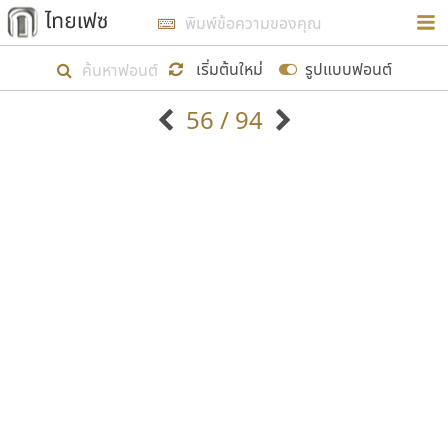
การในรูปแบบใหม่เพื่อใช้เป็นแนวทางในการศึกษารูป
ร่างหน้าตาของฟอนต์ไทยสำหรับการเรียนรู้เพื่อเริ่ม
เริ่มต้นใหม่
รูปแบบฟอนต์
สร้างฟอนต์ของตัวเอง ในเดือนมีนาคม พ.ศ. ๒๕๖๒ จึง
56 / 94
ได้เริ่ม ไทยเฟซ นี้ขึ้นมา
ตัวอักษรมีหัวขมวด
แบบตัวอักษรหัวบัว
แสดงผลแบบลิสต์
ตัวอักษรไม่มีหัวขมวด
แบบตัวอักษรหัวบอด
9
A
B
C
D
E
F
G
H
I
J
ฟอนต์ยอดนิยม
แบบตัวอักษรเกาหลี
เป้าหมายที่ยังคงดำเนินไปอยู่ คือการเพิ่มฟอนต์ไทย
K
L
M
N
O
P
Q
R
S
T
U
ฟอนต์ล้านดาวน์โหลด
แบบตัวอักษรเส้นขอบ
เข้าไปให้ได้อย่างน้อยเดือนละ ๓๐ ฟอนต์ นั่นหมายถึง
ระบบปฏิบัติการ
แบบตัวอักษรแฟนซี
V
W
Y
Z
อัตลักษณ์องค์กร
แบบตัวอักษรโบราณ
ปลายปี พ.ศ. ๒๕๖๒ จะมีฟอนต์ไม่ต่ำกว่า ๔๐๐ ฟอนต์ใน
แบบตัวการ์ตูน
แบบตัวเขียนพู่กัน
ก
ข
ค
จ
ฉ
ช
ซ
ฌ
ด
ต
ถ
ระบบ หวังว่า นอกจากจะเป็นประโยชน์ต่อตนเองแล้ว
แบบตัวดิสเพลย์
แบบตัวเนื้อความ
จะมีประโยชน์กับผู้อื่นได้บ้าง ไม่มากก็น้อย
แบบตัวประดิษฐ์
แบบตัวเหลี่ยม
ท
ธ
น
บ
ป
ผ
พ
ฟ
ภ
ม
ย
แบบตัวพิกเซล
แบบปลายมน
ร
ฤ
ล
ว
ศ
ส
ห
อ
ฮ
แบบตัวพิมพ์ดีด
แบบปลายแหลม
ขอขอบคุณ
แบบตัวมีเชิงฐาน
แบบปากกาหัวตัด
แบบตัวอักษรจีน
แบบฟอนต์ซิ่ง
แบบตัวอักษรซ้อนเงา
แบบลายมือผู้ใหญ่