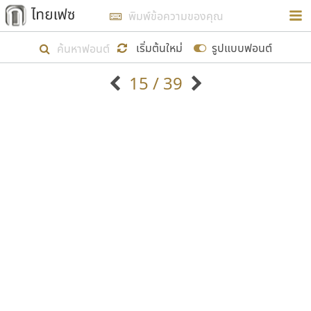
การในรูปแบบใหม่เพื่อใช้เป็นแนวทางในการศึกษารูป
ร่างหน้าตาของฟอนต์ไทยสำหรับการเรียนรู้เพื่อเริ่ม
เริ่มต้นใหม่
รูปแบบฟอนต์
สร้างฟอนต์ของตัวเอง ในเดือนมีนาคม พ.ศ. ๒๕๖๒ จึง
15 / 39
ได้เริ่ม ไทยเฟซ นี้ขึ้นมา
ตัวอักษรมีหัวขมวด
แบบตัวอักษรหัวบัว
แสดงผลแบบลิสต์
ตัวอักษรไม่มีหัวขมวด
แบบตัวอักษรหัวบอด
9
A
B
C
D
E
F
G
H
I
J
ฟอนต์ยอดนิยม
แบบตัวอักษรเกาหลี
เป้าหมายที่ยังคงดำเนินไปอยู่ คือการเพิ่มฟอนต์ไทย
K
L
M
N
O
P
Q
R
S
T
U
ฟอนต์ล้านดาวน์โหลด
แบบตัวอักษรเส้นขอบ
เข้าไปให้ได้อย่างน้อยเดือนละ ๓๐ ฟอนต์ นั่นหมายถึง
ระบบปฏิบัติการ
แบบตัวอักษรแฟนซี
V
W
Y
Z
อัตลักษณ์องค์กร
แบบตัวอักษรโบราณ
ปลายปี พ.ศ. ๒๕๖๒ จะมีฟอนต์ไม่ต่ำกว่า ๔๐๐ ฟอนต์ใน
แบบตัวการ์ตูน
แบบตัวเขียนพู่กัน
ก
ข
ค
จ
ฉ
ช
ซ
ฌ
ด
ต
ถ
ระบบ หวังว่า นอกจากจะเป็นประโยชน์ต่อตนเองแล้ว
แบบตัวดิสเพลย์
แบบตัวเนื้อความ
จะมีประโยชน์กับผู้อื่นได้บ้าง ไม่มากก็น้อย
แบบตัวประดิษฐ์
แบบตัวเหลี่ยม
ท
ธ
น
บ
ป
ผ
พ
ฟ
ภ
ม
ย
แบบตัวพิกเซล
แบบปลายมน
ร
ฤ
ล
ว
ศ
ส
ห
อ
ฮ
แบบตัวพิมพ์ดีด
แบบปลายแหลม
ขอขอบคุณ
แบบตัวมีเชิงฐาน
แบบปากกาหัวตัด
แบบตัวอักษรจีน
แบบฟอนต์ซิ่ง
แบบตัวอักษรซ้อนเงา
แบบลายมือผู้ใหญ่