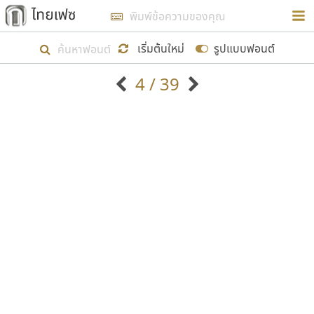
การในรูปแบบใหม่เพื่อใช้เป็นแนวทางในการศึกษารูป
ร่างหน้าตาของฟอนต์ไทยสำหรับการเรียนรู้เพื่อเริ่ม
เริ่มต้นใหม่
รูปแบบฟอนต์
สร้างฟอนต์ของตัวเอง ในเดือนมีนาคม พ.ศ. ๒๕๖๒ จึง
4 / 39
ได้เริ่ม ไทยเฟซ นี้ขึ้นมา
ตัวอักษรมีหัวขมวด
แบบตัวอักษรหัวบัว
แสดงผลแบบลิสต์
ตัวอักษรไม่มีหัวขมวด
แบบตัวอักษรหัวบอด
9
A
B
C
D
E
F
G
H
I
J
ฟอนต์ยอดนิยม
แบบตัวอักษรเกาหลี
เป้าหมายที่ยังคงดำเนินไปอยู่ คือการเพิ่มฟอนต์ไทย
K
L
M
N
O
P
Q
R
S
T
U
ฟอนต์ล้านดาวน์โหลด
แบบตัวอักษรเส้นขอบ
เข้าไปให้ได้อย่างน้อยเดือนละ ๓๐ ฟอนต์ นั่นหมายถึง
ระบบปฏิบัติการ
แบบตัวอักษรแฟนซี
V
W
Y
Z
อัตลักษณ์องค์กร
แบบตัวอักษรโบราณ
ปลายปี พ.ศ. ๒๕๖๒ จะมีฟอนต์ไม่ต่ำกว่า ๔๐๐ ฟอนต์ใน
แบบตัวการ์ตูน
แบบตัวเขียนพู่กัน
ก
ข
ค
จ
ฉ
ช
ซ
ฌ
ด
ต
ถ
ระบบ หวังว่า นอกจากจะเป็นประโยชน์ต่อตนเองแล้ว
แบบตัวดิสเพลย์
แบบตัวเนื้อความ
จะมีประโยชน์กับผู้อื่นได้บ้าง ไม่มากก็น้อย
แบบตัวประดิษฐ์
แบบตัวเหลี่ยม
ท
ธ
น
บ
ป
ผ
พ
ฟ
ภ
ม
ย
แบบตัวพิกเซล
แบบปลายมน
ร
ฤ
ล
ว
ศ
ส
ห
อ
ฮ
แบบตัวพิมพ์ดีด
แบบปลายแหลม
ขอขอบคุณ
แบบตัวมีเชิงฐาน
แบบปากกาหัวตัด
แบบตัวอักษรจีน
แบบฟอนต์ซิ่ง
แบบตัวอักษรซ้อนเงา
แบบลายมือผู้ใหญ่